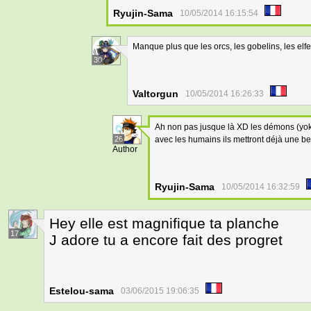
Ryujin-Sama
10/05/2014 16:15:54
Manque plus que les orcs, les gobelins, les elfes
30
Valtorgun
10/05/2014 16:26:33
Ah non pas jusque là XD les démons (yokai
26
avec les humains ils mettront déjà une bel
Author
Ryujin-Sama
10/05/2014 16:32:59
Hey elle est magnifique ta planche
17
J adore tu a encore fait des progret
Estelou-sama
03/06/2015 19:06:35