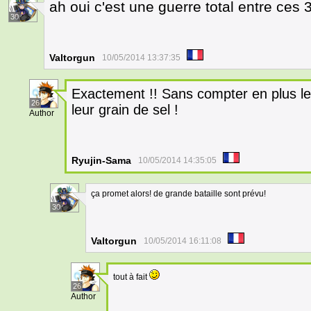
ah oui c'est une guerre total entre ces 3
30
Valtorgun
10/05/2014 13:37:35
Exactement !! Sans compter en plus le
26
leur grain de sel !
Author
Ryujin-Sama
10/05/2014 14:35:05
ça promet alors! de grande bataille sont prévu!
30
Valtorgun
10/05/2014 16:11:08
tout à fait
26
Author