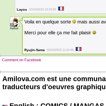
Layou
03/10/2015 10:33:05
Voila en quelque sorte
mais aussi ave
26
Author
Merci pour elle ça me fait plaisir
Ryujin-Sama
03/10/2015 11:04:49
Comment on Facebook
Amilova.com est une communauté
traducteurs d'oeuvres graphiqu
English
: COMICS / MANGAS