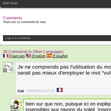
2630 views
Comments
There are no comments for now.
Log-in to comment
28 Comments In Other Languages.
Français
English
Español
Je ne comprends pas l'utilisation du mo
24
serait pas mieux d'employer le mot "vul
Cali
10/04/2014 14:27:10
bien sur que non, puisque ici on expli
26
insensibles aux rayons du soleil. Insens
Author