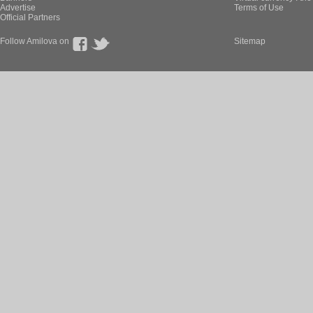
Advertise
Terms of Use
Official Partners
Follow Amilova on
Sitemap