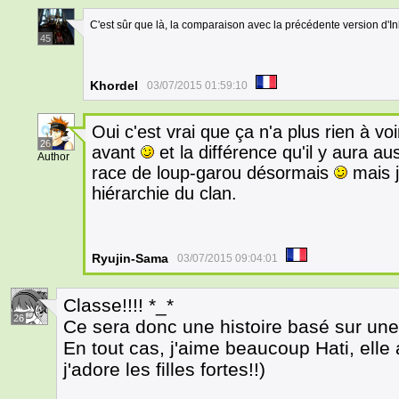
C'est sûr que là, la comparaison avec la précédente version d'Ink
45
Khordel
03/07/2015 01:59:10
Oui c'est vrai que ça n'a plus rien à voi
26
avant
et la différence qu'il y aura aus
Author
race de loup-garou désormais
mais j
hiérarchie du clan.
Ryujin-Sama
03/07/2015 09:04:01
Classe!!!! *_*
26
Ce sera donc une histoire basé sur u
En tout cas, j'aime beaucoup Hati, elle 
j'adore les filles fortes!!)