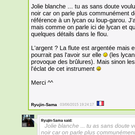
Jolie blanche ... tu as sans doute voulu
noir car on parle plus communément de
référence à un lycan ou loup-garou. J'a
mais comme on parle ici de lycan et que
quelques détails dans le flou.
L'argent ? La flute est argentée mais e
pourrait pas l'avoir sur elle
(les lycan
provoque des brûlures). Mais sinon les
l'éclat de cet instrument
Merci ^^
Ryujin-Sama
03/06/2015 19:24:17
Ryujin-Sama
said:
Jolie blanche ... tu as sans doute v
45
noir car on parle plus communément