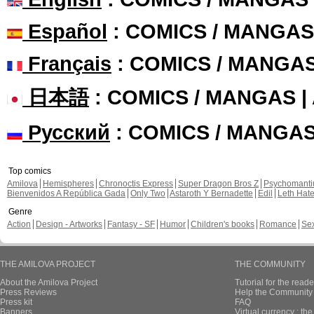
Español
: COMICS / MANGAS
Français
: COMICS / MANGA
日本語
: COMICS / MANGAS 
Русский
: COMICS / MANGA
Top comics
Amilova
Hemispheres
Chronoctis Express
Super Dragon Bros Z
Psychomant
Bienvenidos A República Gada
Only Two
Astaroth Y Bernadette
Edil
Leth Hat
Genre
Action
Design - Artworks
Fantasy - SF
Humor
Children's books
Romance
Se
THE AMILOVA PROJECT
THE COMMUNITY
About the Amilova Project
Tutorial for the reade
Press Reviews
Help the Community 
Press kit
FAQ
Banners
Virtual currency : th