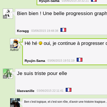
Ryujin-Sama
03/06/2015 20:32:21
Bien bien ! Une belle progression graph
28
Koragg
03/06/2015 19:48:38
Hé hé
oui, je continue à progresse
26
Author
Ryujin-Sama
03/06/2015 19:51:19
Je suis triste pour elle
12
lilasvanille
03/06/2015 22:11:41
Ben c'est logique, et c'est son rôle, d'avoir une histoire tragique..
45