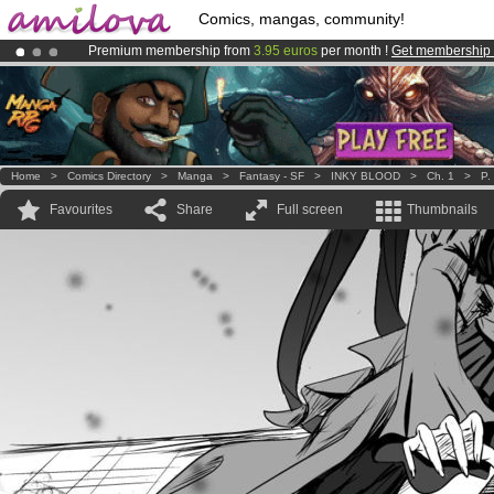
Comics, mangas, community!
Premium membership from
3.95 euros
per month !
Get membership
Amilova
Kickstarter is now LIVE
!.
Already 100000
members
and 1000
comics & mangas!
.
Home
>
Comics Directory
>
Manga
>
Fantasy - SF
>
INKY BLOOD
>
Ch. 1
>
P.
Favourites
Share
Full screen
Thumbnails