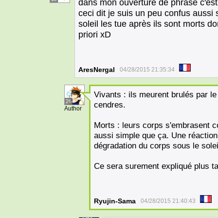
dans mon ouverture de phrase c'est
ceci dit je suis un peu confus aussi 
soleil les tue après ils sont morts 
priori xD
AresNergal
04/28/2015 21:35:34
Vivants : ils meurent brulés par le
26
cendres.
Author
Morts : leurs corps s'embrasent
aussi simple que ça. Une réaction 
dégradation du corps sous le solei
Ce sera surement expliqué plus t
Ryujin-Sama
04/28/2015 21:40:43