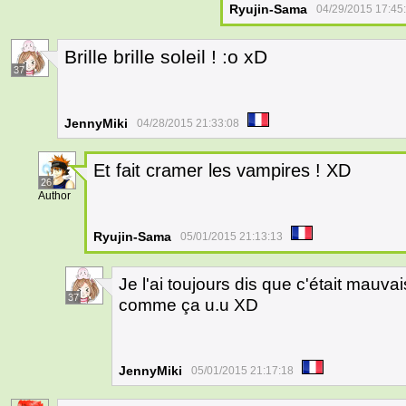
Ryujin-Sama
04/29/2015 17:45
Brille brille soleil ! :o xD
37
JennyMiki
04/28/2015 21:33:08
Et fait cramer les vampires ! XD
26
Author
Ryujin-Sama
05/01/2015 21:13:13
Je l'ai toujours dis que c'était mauva
37
comme ça u.u XD
JennyMiki
05/01/2015 21:17:18