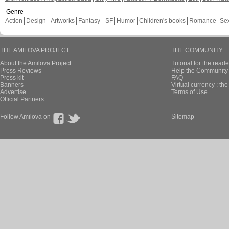
Genre
Action
Design - Artworks
Fantasy - SF
Humor
Children's books
Romance
Se
THE AMILOVA PROJECT
THE COMMUNITY
About the Amilova Project
Tutorial for the reade
Press Reviews
Help the Community 
Press kit
FAQ
Banners
Virtual currency : th
Advertise
Terms of Use
Official Partners
Follow Amilova on
Sitemap