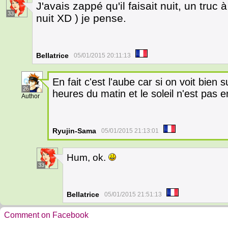
J'avais zappé qu'il faisait nuit, un truc 
33
nuit XD ) je pense.
Bellatrice
05/01/2015 20:11:13
En fait c'est l'aube car si on voit bien s
26
heures du matin et le soleil n'est pas e
Author
Ryujin-Sama
05/01/2015 21:13:01
Hum, ok.
33
Bellatrice
05/01/2015 21:51:13
Comment on Facebook