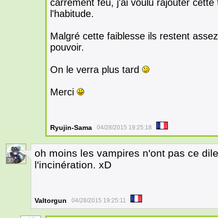
carrément feu, j'ai voulu rajouter cet
l'habitude.
Malgré cette faiblesse ils restent asse
pouvoir.
On le verra plus tard
Merci
Ryujin-Sama
04/28/2015 19:25:18
oh moins les vampires n'ont pas ce di
30
l'incinération. xD
Valtorgun
04/28/2015 19:25:11