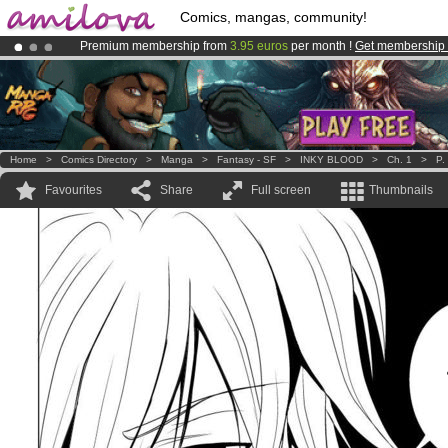
Comics, mangas, community!
Premium membership from
3.95 euros
per month !
Get membership
Already 134393
members
and 1208
comics & mangas!
.
Amilova
Kickstarter is now LIVE
!.
Home
>
Comics Directory
>
Manga
>
Fantasy - SF
>
INKY BLOOD
>
Ch. 1
>
P.
Favourites
Share
Full screen
Thumbnails