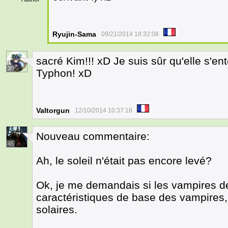
Ryujin-Sama
09/21/2014 18:32:08
sacré Kim!!! xD Je suis sûr qu'elle s'ent
30
Typhon! xD
Valtorgun
12/10/2014 10:37:18
Nouveau commentaire:
45
Ah, le soleil n'était pas encore levé?
Ok, je me demandais si les vampires de
caractéristiques de base des vampires,
solaires.