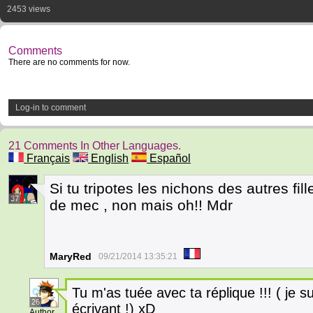
2453 views
Comments
There are no comments for now.
Log-in to comment
21 Comments In Other Languages.
Français
English
Español
Si tu tripotes les nichons des autres fil
37
de mec , non mais oh!! Mdr
MaryRed
09/21/2014 13:35:21
Tu m'as tuée avec ta réplique !!! ( je s
26
écrivant !) xD
Author