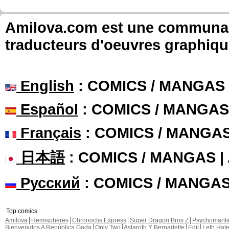
Amilova.com est une communauté
traducteurs d'oeuvres graphiqu
English
: COMICS / MANGAS
Español
: COMICS / MANGAS
Français
: COMICS / MANGA
日本語
: COMICS / MANGAS 
Русский
: COMICS / MANGA
Top comics
Amilova
Hemispheres
Chronoctis Express
Super Dragon Bros Z
Psychomant
Bienvenidos A República Gada
Only Two
Astaroth Y Bernadette
Edil
Leth Hat