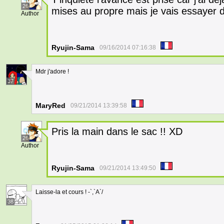
26
mises au propre mais je vais essayer d
Author
Ryujin-Sama
09/16/2014 07:16:38
Mdr j'adore !
37
MaryRed
09/21/2014 13:39:58
Pris la main dans le sac !! XD
26
Author
Ryujin-Sama
09/21/2014 13:49:50
Laisse-la et cours ! -`,`A`/
38