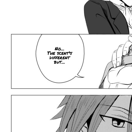
No...
The scent's
different
but...