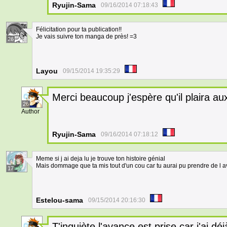
Ryujin-Sama
09/16/2014 07:18:43
Félicitation pour ta publication!!
Je vais suivre ton manga de près! =3
26
Layou
09/15/2014 19:35:29
Merci beaucoup j'espère qu'il plaira aux
26
Author
Ryujin-Sama
09/16/2014 07:18:12
Meme si j ai deja lu je trouve ton histoire génial
Mais dommage que ta mis tout d'un cou car tu aurai pu prendre de l 
17
Estelou-sama
09/15/2014 20:16:30
T'inquiète l'avance est prise car j'ai 