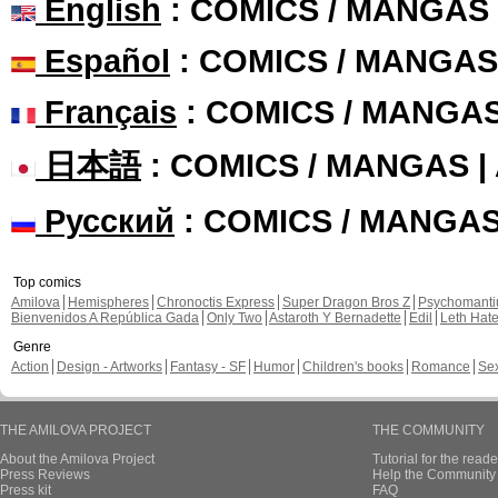
English
: COMICS / MANGAS
Español
: COMICS / MANGAS
Français
: COMICS / MANGA
日本語
: COMICS / MANGAS 
Русский
: COMICS / MANGA
Top comics
Amilova
Hemispheres
Chronoctis Express
Super Dragon Bros Z
Psychomant
Bienvenidos A República Gada
Only Two
Astaroth Y Bernadette
Edil
Leth Hat
Genre
Action
Design - Artworks
Fantasy - SF
Humor
Children's books
Romance
Se
THE AMILOVA PROJECT
THE COMMUNITY
About the Amilova Project
Tutorial for the reade
Press Reviews
Help the Community 
Press kit
FAQ