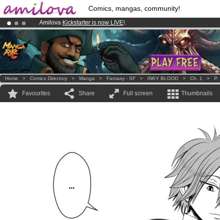
Comics, mangas, community!
Amilova
Kickstarter is now LIVE
!.
Premium membership from
3.95 euros
per month !
Get membership
Already 100000
members
and 1000
comics & mangas!
.
Home
>
Comics Directory
>
Manga
>
Fantasy - SF
>
INKY BLOOD
>
Ch. 1
>
P.
Favourites
Share
Full screen
Thumbnails
...