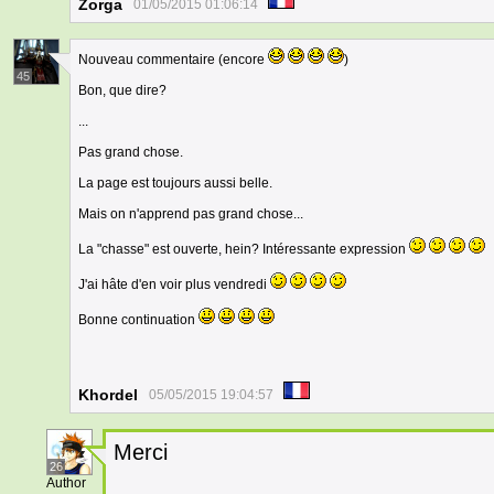
Zorga
01/05/2015 01:06:14
Nouveau commentaire (encore
)
45
Bon, que dire?
...
Pas grand chose.
La page est toujours aussi belle.
Mais on n'apprend pas grand chose...
La "chasse" est ouverte, hein? Intéressante expression
J'ai hâte d'en voir plus vendredi
Bonne continuation
Khordel
05/05/2015 19:04:57
Merci
26
Author