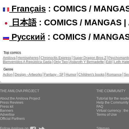
Français
: COMICS / MANGA
日本語
: COMICS / MANGAS 
Русский
: COMICS / MANGA
Top comics
Amilova
Hemispheres
Chronoctis Express
Super Dragon Bros Z
Psychomant
Bienvenidos A República Gada
Only Two
Astaroth Y Bernadette
Edil
Leth Hat
Genre
Action
Design - Artworks
Fantasy - SF
Humor
Children's books
Romance
Se
THE AMILOVA PROJECT
THE COMMUNITY
About the Amilova Project
Tutorial for the reade
Press Reviews
Help the Community 
Press kit
FAQ
Banners
Virtual currency : th
Advertise
Terms of Use
Official Partners
Follow Amilova on
Sitemap