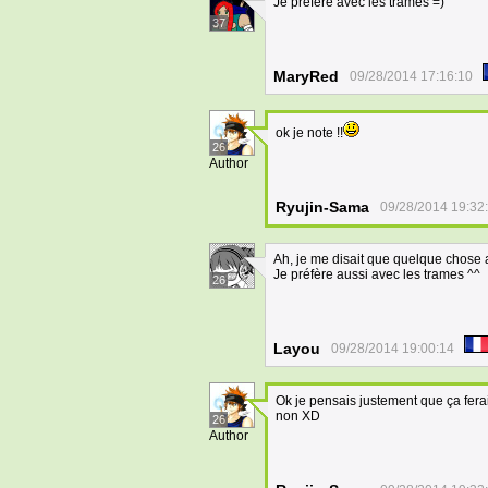
Je préfère avec les trames =)
37
MaryRed
09/28/2014 17:16:10
ok je note !!
26
Author
Ryujin-Sama
09/28/2014 19:32
Ah, je me disait que quelque chose 
Je préfère aussi avec les trames ^^
26
Layou
09/28/2014 19:00:14
Ok je pensais justement que ça fer
non XD
26
Author