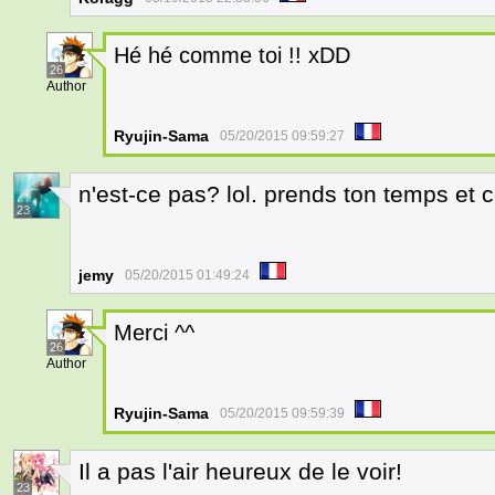
Hé hé comme toi !! xDD
26
Author
Ryujin-Sama
05/20/2015 09:59:27
n'est-ce pas? lol. prends ton temps et 
23
jemy
05/20/2015 01:49:24
Merci ^^
26
Author
Ryujin-Sama
05/20/2015 09:59:39
Il a pas l'air heureux de le voir!
23