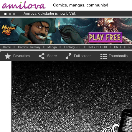
Comics, mangas, community!
Amilova
Kickstarter is now LIVE
!.
Already 134393
members
and 1208
comics & mangas!
.
Premium membership from
3.95 euros
per month !
Get membership
Home
>
Comics Directory
>
Manga
>
Fantasy - SF
>
INKY BLOOD
>
Ch. 1
>
P.
Favourites
Share
Full screen
Thumbnails