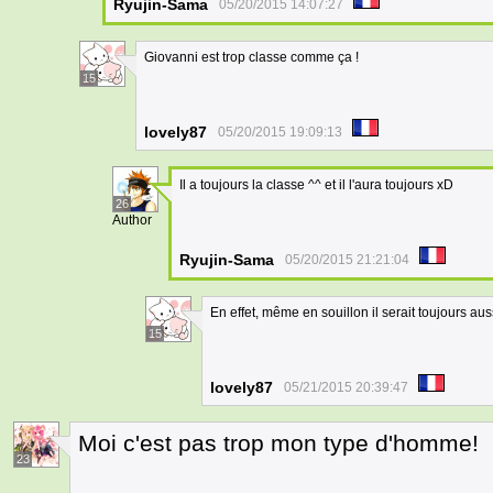
Ryujin-Sama
05/20/2015 14:07:27
Giovanni est trop classe comme ça !
15
lovely87
05/20/2015 19:09:13
Il a toujours la classe ^^ et il l'aura toujours xD
26
Author
Ryujin-Sama
05/20/2015 21:21:04
En effet, même en souillon il serait toujours au
15
lovely87
05/21/2015 20:39:47
Moi c'est pas trop mon type d'homme!
23