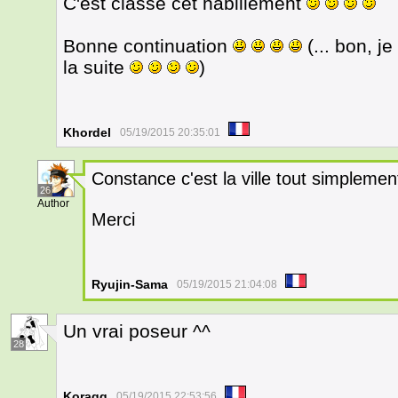
C'est classe cet habillement
Bonne continuation
(... bon, je
la suite
)
Khordel
05/19/2015 20:35:01
Constance c'est la ville tout simplemen
26
Author
Merci
Ryujin-Sama
05/19/2015 21:04:08
Un vrai poseur ^^
28
Koragg
05/19/2015 22:53:56