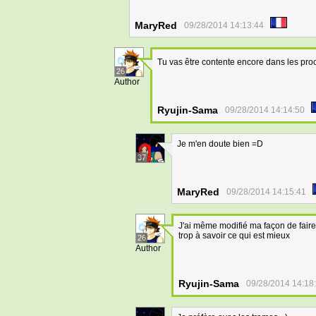
MaryRed
09/28/2014 14:13:44
Tu vas être contente encore dans les pr
26
Author
Ryujin-Sama
09/28/2014 14:14:50
Je m'en doute bien =D
37
MaryRed
09/28/2014 14:15:41
J'ai même modifié ma façon de faire 
trop à savoir ce qui est mieux
26
Author
Ryujin-Sama
09/28/2014 14:18