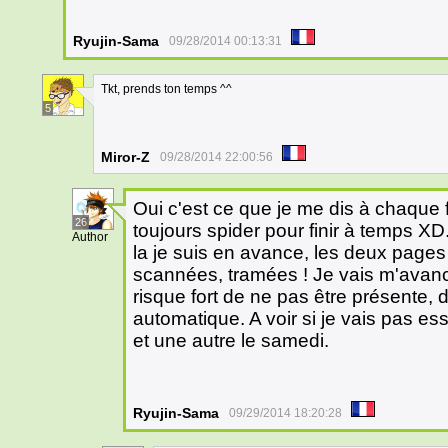
Ryujin-Sama
09/28/2014 00:13:31
Tkt, prends ton temps ^^
5
Miror-Z
09/28/2014 22:00:56
Oui c'est ce que je me dis à chaque
26
toujours spider pour finir à temps XD
Author
la je suis en avance, les deux page
scannées, tramées ! Je vais m'avanc
risque fort de ne pas être présente, 
automatique. A voir si je vais pas e
et une autre le samedi.
Ryujin-Sama
09/29/2014 18:20:28