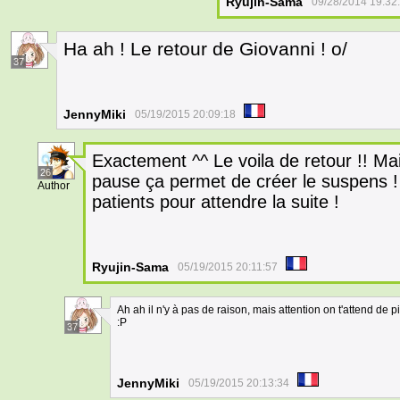
Ryujin-Sama
09/28/2014 19:32
Ha ah ! Le retour de Giovanni ! o/
37
JennyMiki
05/19/2015 20:09:18
Exactement ^^ Le voila de retour !! Ma
26
pause ça permet de créer le suspens !
Author
patients pour attendre la suite !
Ryujin-Sama
05/19/2015 20:11:57
Ah ah il n'y à pas de raison, mais attention on t'attend de p
:P
37
JennyMiki
05/19/2015 20:13:34