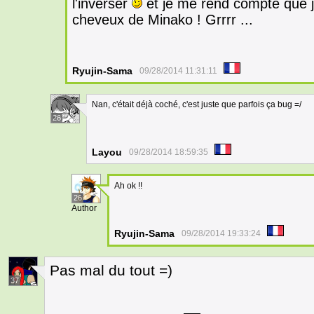
l'inverser
et je me rend compte que j'a
cheveux de Minako ! Grrrr ...
Ryujin-Sama
09/28/2014 11:31:11
Nan, c'était déjà coché, c'est juste que parfois ça bug =/
26
Layou
09/28/2014 18:59:35
Ah ok !!
26
Author
Ryujin-Sama
09/28/2014 19:33:24
Pas mal du tout =)
37