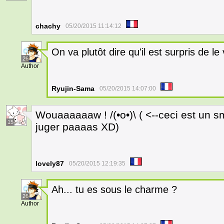
chachy
05/20/2015 11:14:12
On va plutôt dire qu'il est surpris de le
26
Author
Ryujin-Sama
05/20/2015 14:07:00
Wouaaaaaaw ! /(•o•)\ ( <--ceci est un s
15
juger paaaas XD)
lovely87
05/20/2015 12:19:35
Ah... tu es sous le charme ?
26
Author