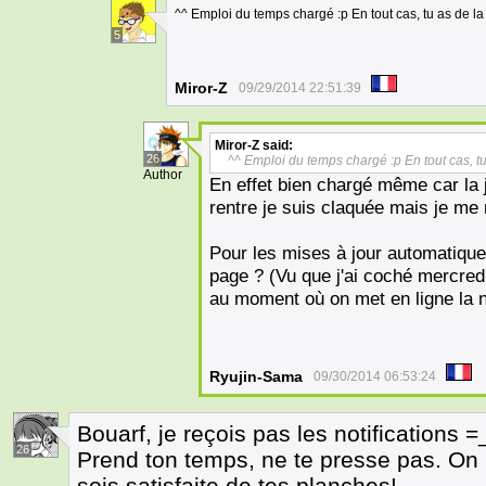
^^ Emploi du temps chargé :p En tout cas, tu as de la
5
Miror-Z
09/29/2014 22:51:39
Miror-Z
said:
26
^^ Emploi du temps chargé :p En tout cas, tu
Author
En effet bien chargé même car la jo
rentre je suis claquée mais je m
Pour les mises à jour automatiqu
page ? (Vu que j'ai coché mercredi
au moment où on met en ligne la 
Ryujin-Sama
09/30/2014 06:53:24
Bouarf, je reçois pas les notifications =
26
Prend ton temps, ne te presse pas. On 
sois satisfaite de tes planches!