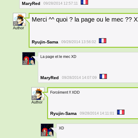
MaryRed
09/28/2014 12:57:11
Merci ^^ quoi ? la page ou le mec ??
26
Author
Ryujin-Sama
09/28/2014 13:56:02
La page et le mec XD
37
MaryRed
09/28/2014 14:07:09
Forcément !! XDD
26
Author
Ryujin-Sama
09/28/2014 14:11:01
XD
37