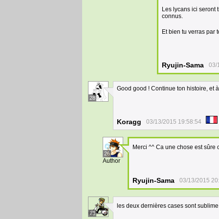
Les lycans ici seront 
connus.
Et bien tu verras par
Ryujin-Sama
03/
Good good ! Continue ton histoire, et à
28
Koragg
03/13/2015 19:58:54
Merci ^^ Ca une chose est sûre c'
26
Author
Ryujin-Sama
03/13/2015 20
les deux dernières cases sont sublime 
23