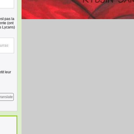
st pas la
ente (ont
es Lycans)
ourras
it leur
ranslate