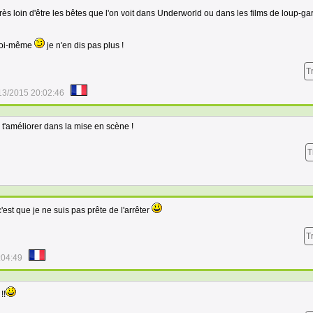
très loin d'être les bêtes que l'on voit dans Underworld ou dans les films de loup-ga
 toi-même
je n'en dis pas plus !
T
13/2015 20:02:46
 t'améliorer dans la mise en scène !
T
est que je ne suis pas prête de l'arrêter
T
:04:49
!!