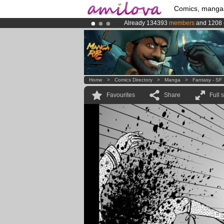
Comics, manga
Already 134393
members
and 1208
Premium membership from
3.95 eur
Amilova
Kickstarter is now LIVE
!.
Home
>
Comics Directory
>
Manga
>
Fantasy - SF
Favourites
Share
Full 