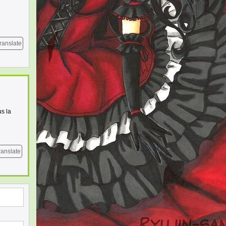
ranslate
us la
ranslate