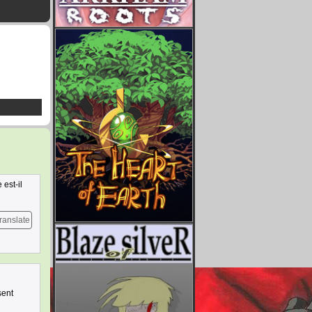
est-il
ranslate
sent