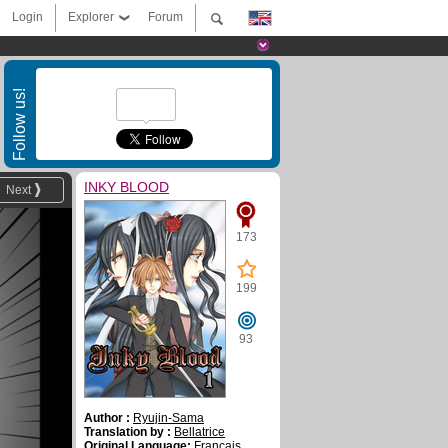
Login
Explorer
Forum
Follow us!
INKY BLOOD
Next
173
199
93
Author :
Ryujin-Sama
Translation by :
Bellatrice
Original Language:
Français