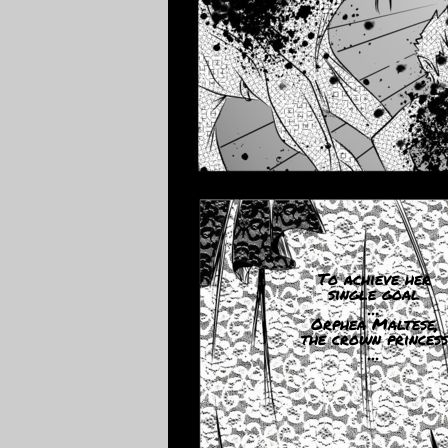
To achieve her
single goal
...
Orphea Maltese,
the crown princess
...