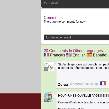
2501 views
Comments
There are no comments for now.
Log-in to comment
20 Comments In Other Languages.
Français
English
Español
Si c'est le génome qui compte, on peu
différent du génome du dieu loup (ce qui
38
Zorga
01/05/2015 00:46:28
HOUPI UNE NOUVELLE PAGE !!!!!!!!!!!!
17
Comme d'habitude tes planche son magnif