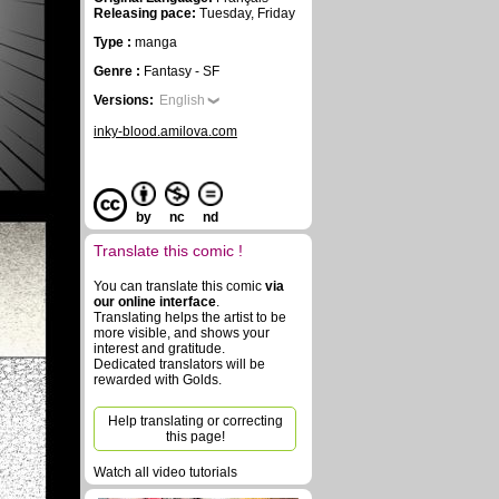
Releasing pace:
Tuesday, Friday
Type :
manga
Genre :
Fantasy - SF
Versions:
English
inky-blood.amilova.com
by
nc
nd
Translate this comic !
You can translate this comic
via
our online interface
.
Translating helps the artist to be
more visible, and shows your
interest and gratitude.
Dedicated translators will be
rewarded with Golds.
Help translating or correcting
this page!
Watch all video tutorials