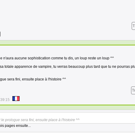
T
lle n'aura aucune sophistication comme tu dis, un loup reste un loup ^^
 sa totale apparence de vampire, tu verras beaucoup plus tard que tu ne pourras pl
ogue sera fini, ensuite place à l'histoire ^^
T
:39:15
t le prologue sera fini, ensuite place à l'histoire ^^
rois pages ensuite...