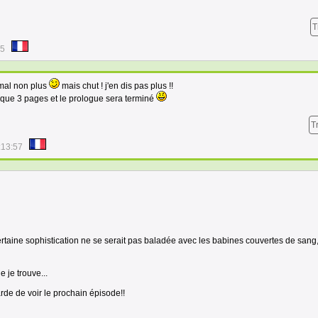
T
15
 mal non plus
mais chut ! j'en dis pas plus !!
 que 3 pages et le prologue sera terminé
T
:13:57
rtaine sophistication ne se serait pas baladée avec les babines couvertes de sang
e je trouve...
rde de voir le prochain épisode!!