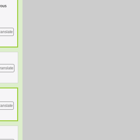
rous
ranslate
ranslate
ranslate