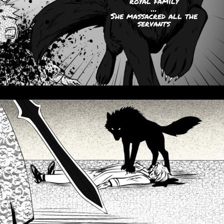
royal family
...
She massacred all the
servants