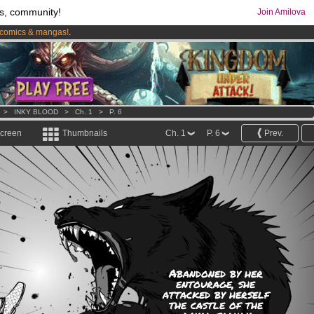
s, community!
Join Amilova
comics & mangas!
.
os
per month !
Get membership now
>
INKY BLOOD
>
Ch. 1
>
P. 6
screen
Thumbnails
Ch. 1
P. 6
Prev.
Abandoned by her
entourage, she
attacked by herself
the castle of the