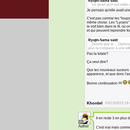
Ryujin-Sama
said:
Un lycan qu'il soit mâle
Je pensais qu'elle avait une
C'est pas comme les "loups
même chose. Les "Lycans" de
le voit bien dans le III, où
et qui peuvent reprendre fo
Ryujin-Sama
said:
Disons que la ... Orphea
plus la comparer à une elf
Pas la totale?
Ça veut dire?
Que tes nouveaux suceurs de
apparence, et que donc l'as
Bonne continuation !!!!
Khordel
03/13/2015 19:
Il en reste 3 en plus 
26
Author
C'est vrai mais comme