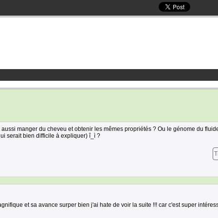
t aussi manger du cheveu et obtenir les mêmes propriétés ? Ou le génome du fluide 
 serait bien difficile à expliquer) î_ì ?
T
ique et sa avance surper bien j'ai hate de voir la suite !!! car c'est super intéres