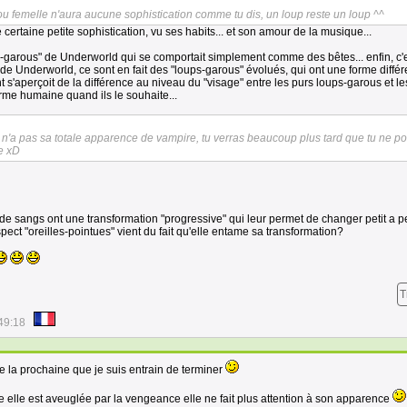
 ou femelle n'aura aucune sophistication comme tu dis, un loup reste un loup ^^
 certaine petite sophistication, vu ses habits... et son amour de la musique...
-garous" de Underworld qui se comportait simplement comme des bêtes... enfin, c'e
 Underworld, ce sont en fait des "loups-garous" évolués, qui ont une forme différ
 ont s'aperçoit de la différence au niveau du "visage" entre les purs loups-garous et l
rme humaine quand ils le souhaite...
 n'a pas sa totale apparence de vampire, tu verras beaucoup plus tard que tu ne p
e xD
 sangs ont une transformation "progressive" qui leur permet de changer petit a pet
pect "oreilles-pointues" vient du fait qu'elle entame sa transformation?
T
49:18
de la prochaine que je suis entrain de terminer
 elle est aveuglée par la vengeance elle ne fait plus attention à son apparence