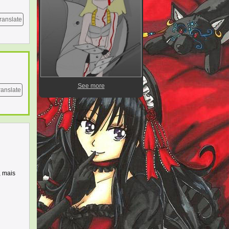
ranslate
See more
ranslate
, mais