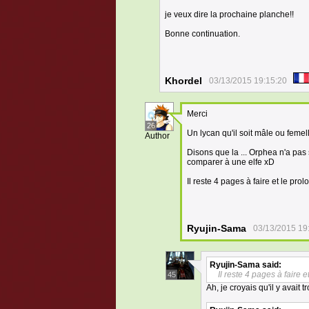
je veux dire la prochaine planche!!
Bonne continuation.
Khordel
03/13/2015 19:15:20
Merci
26
Un lycan qu'il soit mâle ou feme
Author
Disons que la ... Orphea n'a pas
comparer à une elfe xD
Il reste 4 pages à faire et le prol
Ryujin-Sama
03/13/2015 19
Ryujin-Sama
said:
Il reste 4 pages à faire e
45
Ah, je croyais qu'il y avait t