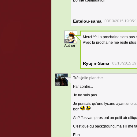
Bonne continuation
Estelou-sama
03/13/2015 19:05:
Merci ^^ La prochaine sera pas
26
Avec la prochaine me reste plus
Author
Ryujin-Sama
03/13/2015 19
Très jolie planche...
45
Par contre...
Je ne sais pas...
Je pensais qu'une lycane ayant une ce
bon
Ah? Tes vampires ont un petit air elfiqu
C'est que du background, mais il me ta
Euh...