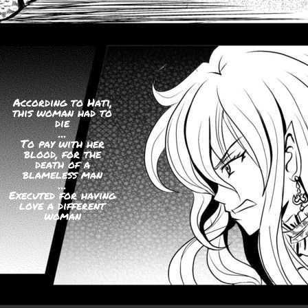
According to Hati,
this woman had to
die
...
To pay with her
blood, for the
death of a
blameless man
...
Executed for having
love a different
woman