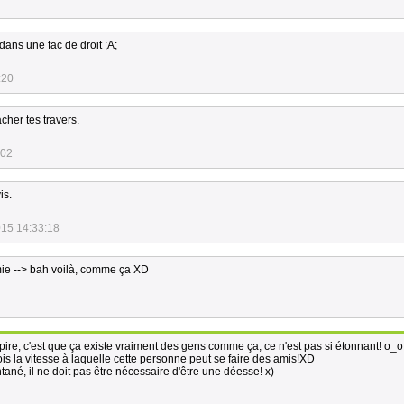
e dans une fac de droit ;A;
:20
acher tes travers.
:02
is.
015 14:33:18
mie --> bah voilà, comme ça XD
ire, c'est que ça existe vraiment des gens comme ça, ce n'est pas si étonnant! o_o 
is la vitesse à laquelle cette personne peut se faire des amis!XD
ntané, il ne doit pas être nécessaire d'être une déesse! x)