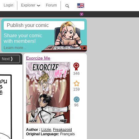
Login
Explorer
Forum
Publish your comic
Share your comic
with members!
Learn more...
Exorcize Me
Next
346
159
96
Author :
Lizzie
,
Freakazoid
Original Language:
Français