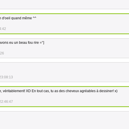
clin d'oeil quand même ^^
4:42
vons eu un beau fou rire =°]
:26
23:08:13
re, véritablement! XD En tout cas, tu as des cheveux agréables à dessiner! x)
22:46:47