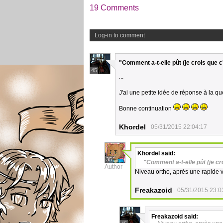
19 Comments
Log-in to comment
"Comment a-t-elle pût (je crois que c'
45
...
J'ai une petite idée de réponse à la qu
Bonne continuation
Khordel
05/31/2015 22:04:17
Khordel
said:
35
"Comment a-t-elle pût (je cro
Author
Niveau ortho, après une rapide v
Freakazoid
05/31/2015 23:0
Freakazoid
said: