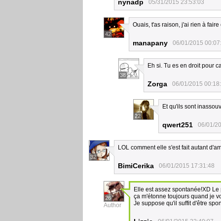
nynadp
05/31/2015 23:53:03
Ouais, t'as raison, j'ai rien à fair
42
manapany
06/01/2015 00:07
Eh si. Tu es en droit pour c
38
Zorga
06/01/2015 00:18
Et qu'ils sont inassouv
22
qwert251
06/01/2
LOL comment elle s'est fait autant d'a
32
BimiCerika
06/01/2015 17:31:48
Elle est assez spontanée!XD Le p
ça m'étonne toujours quand je vo
26
Je suppose qu'il suffit d'être spo
Author