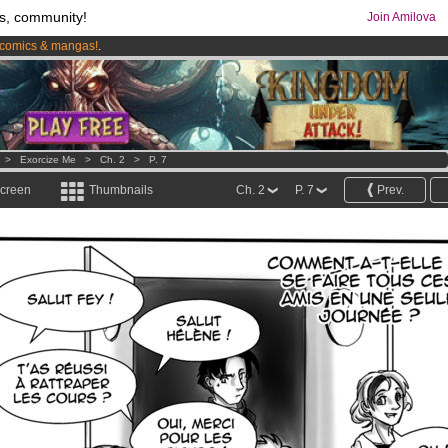
s, community!
Join Amilova
comics & mangas!
.
os
per month !
Get membership now
>
Exorcize Me
>
Ch. 2
>
P. 7
screen
Thumbnails
Ch. 2
P. 7
Prev.