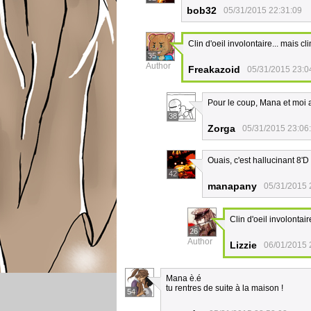
bob32
05/31/2015 22:31:09
Clin d'oeil involontaire... mais 
35
Author
Freakazoid
05/31/2015 23:0
Pour le coup, Mana et moi a
38
Zorga
05/31/2015 23:06
Ouais, c'est hallucinant 8'D
42
manapany
05/31/2015 
Clin d'oeil involontai
26
Author
Lizzie
06/01/2015 
Mana è.é
tu rentres de suite à la maison !
54