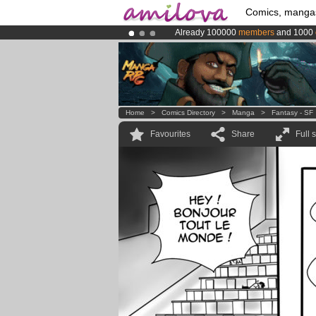
Comics, manga
Already 100000
members
and 1000
Premium membership from
3.95 eur
Amilova
Kickstarter is now LIVE
!.
Home
>
Comics Directory
>
Manga
>
Fantasy - SF
Favourites
Share
Full 