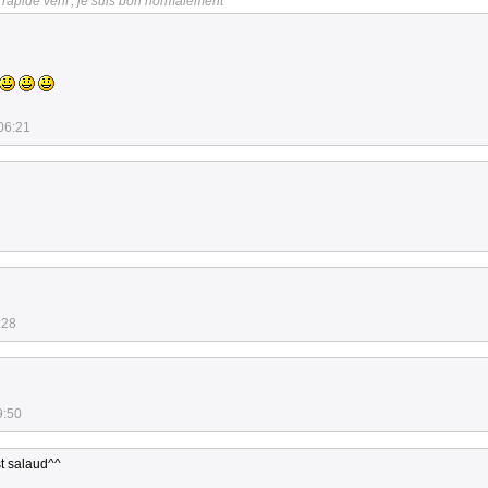
rapide vérif', je suis bon normalement
06:21
:28
9:50
st salaud^^