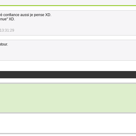
é confiance aussi je pense XD.
onnue" XD.
13:31:29
utour.