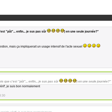
est "pût"... enfin... je sus pas sûr
) en une seule journée?"
estion, mais ça impliquerait un usage intensif de l'acte sexuel
is que c'est "pût"... enfin... je sus pas sûr
) en une seule journée?"
érif', je suis bon normalement
3:30