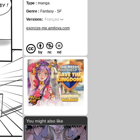
Type :
manga
Genre :
Fantasy - SF
Versions:
Français
exorcize-me.amilova.com
by
nc
nd
You might also like