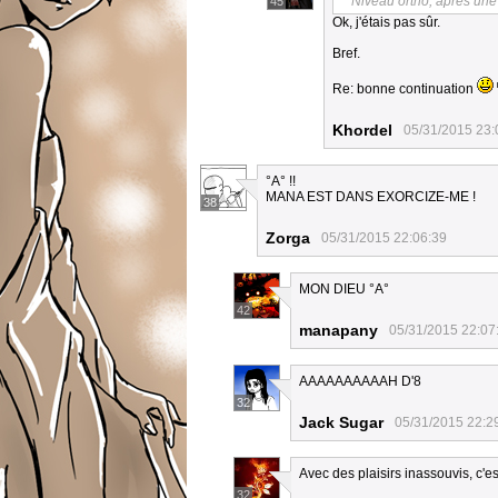
Niveau ortho, après une 
45
Ok, j'étais pas sûr.
Bref.
Re: bonne continuation
Khordel
05/31/2015 23:
°A° !!
MANA EST DANS EXORCIZE-ME !
38
Zorga
05/31/2015 22:06:39
MON DIEU °A°
42
manapany
05/31/2015 22:07
AAAAAAAAAAH D'8
32
Jack Sugar
05/31/2015 22:2
Avec des plaisirs inassouvis, c'e
32