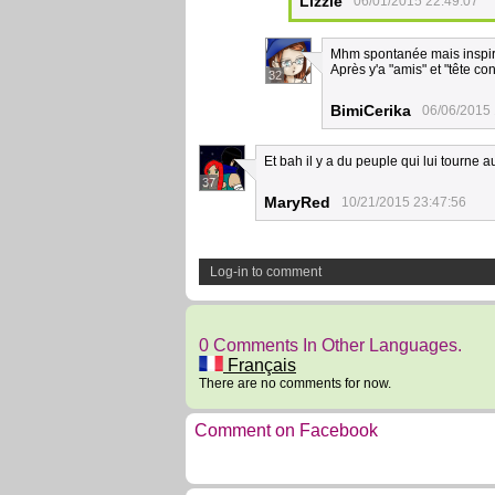
Lizzie
06/01/2015 22:49:07
Mhm spontanée mais inspir
Après y'a "amis" et "tête c
32
BimiCerika
06/06/2015 
Et bah il y a du peuple qui lui tourne a
37
MaryRed
10/21/2015 23:47:56
Log-in to comment
0 Comments In Other Languages.
Français
There are no comments for now.
Comment on Facebook