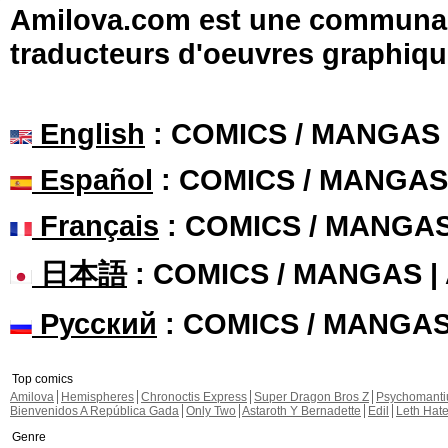
Amilova.com est une communauté
traducteurs d'oeuvres graphiqu
English
: COMICS / MANGAS
Español
: COMICS / MANGAS
Français
: COMICS / MANGA
日本語
: COMICS / MANGAS 
Русский
: COMICS / MANGA
Top comics
Amilova
Hemispheres
Chronoctis Express
Super Dragon Bros Z
Psychomant
Bienvenidos A República Gada
Only Two
Astaroth Y Bernadette
Edil
Leth Hat
Genre