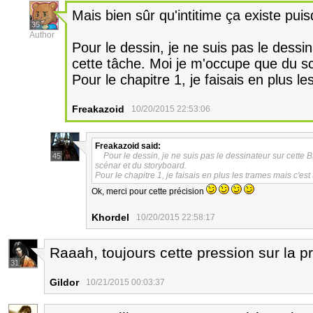
Mais bien sûr qu'intitime ça existe puisqu
35
Author
Pour le dessin, je ne suis pas le dessin
cette tâche. Moi je m'occupe que du s
Pour le chapitre 1, je faisais en plus l
Freakazoid
10/20/2015 22:53:06
Freakazoid
said:
Pour le dessin, je ne suis pas le dessinateur sur cette 
45
scénar et du storyboard.
Pour le chapitre 1, je faisais en plus les trames mais c'est 
Ok, merci pour cette précision
Khordel
10/20/2015 22:58:17
Raaah, toujours cette pression sur la pr
31
Gildor
10/21/2015 00:03:37