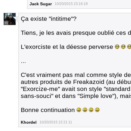
Jack Sugar
10/20/2015 23:16:19
Ça existe "intitime"?
45
Tiens, je les avais presque oublié ces 
L'exorciste et la déesse perverse
...
C'est vraiment pas mal comme style de d
autres produits de Freakazoid (au déb
"Exorcize-me" avait son style "standard
sans-souci" et dans "Simple love"), mai
Bonne continuation
Khordel
10/20/2015 22:21:11