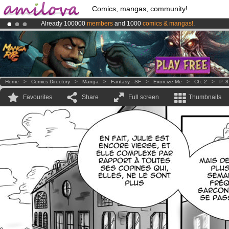
Comics, mangas, community!
Already 100000
members
and 1000
comics & mangas!
.
Premium membership from
3.95 euros
per month !
Get membership
Amilova
Kickstarter is now LIVE
!.
Home
>
Comics Directory
>
Manga
>
Fantasy - SF
>
Exorcize Me
>
Ch. 2
>
P. 8
Favourites
Share
Full screen
Thumbnails