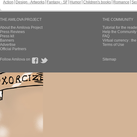
Action
Design - Artworks
Fantasy - SF
Humor
Children's books
Romance
Se
THE AMILOVA PROJECT
THE COMMUNITY
About the Amilova Project
Tutorial for the reade
Press Reviews
Help the Community 
Press kit
FAQ
Banners
Virtual currency : th
Advertise
Terms of Use
Official Partners
Follow Amilova on
Sitemap