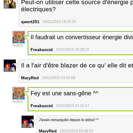
Peut-on utiliser cette source d'énergie
22
électriques?
qwert251
10/21/2015 19:33:23
Il faudrait un convertisseur énergie divi
35
Author
Freakazoid
10/21/2015 20:29:22
Il a l'air d'être blazer de ce qu' elle dit 
37
MaryRed
10/21/2015 23:52:06
Fey est une sans-gêne ^^
35
Author
Freakazoid
10/22/2015 07:22:17
J'avais remarquée depuis le début ^^
37
MaryRed
10/22/2015 09:48:26