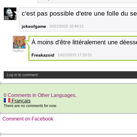
c'est pas possible d'etre une folle du se
21
jokeofgame
10/22/2015 10:44:21
À moins d'être littéralement une dées
35
Author
Freakazoid
10/22/2015 17:20:51
Log-in to comment
0 Comments In Other Languages.
Français
There are no comments for now.
Comment on Facebook