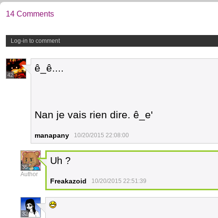
14 Comments
Log-in to comment
ê_ê....
42
Nan je vais rien dire. ê_e'
manapany
10/20/2015 22:08:00
Uh ?
35
Author
Freakazoid
10/20/2015 22:51:39
32