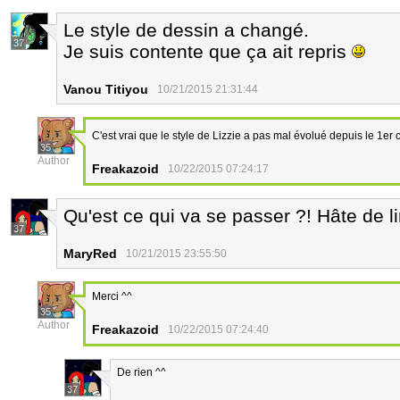
Le style de dessin a changé.
37
Je suis contente que ça ait repris
Vanou Titiyou
10/21/2015 21:31:44
C'est vrai que le style de Lizzie a pas mal évolué depuis le 1er 
35
Author
Freakazoid
10/22/2015 07:24:17
Qu'est ce qui va se passer ?! Hâte de lir
37
MaryRed
10/21/2015 23:55:50
Merci ^^
35
Author
Freakazoid
10/22/2015 07:24:40
De rien ^^
37