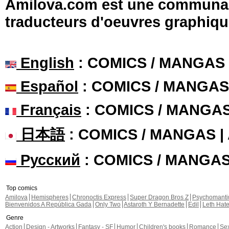
Amilova.com est une communauté
traducteurs d'oeuvres graphiqu
English
: COMICS / MANGAS
Español
: COMICS / MANGAS
Français
: COMICS / MANGA
日本語
: COMICS / MANGAS 
Русский
: COMICS / MANGA
Top comics
Amilova
Hemispheres
Chronoctis Express
Super Dragon Bros Z
Psychomant
Bienvenidos A República Gada
Only Two
Astaroth Y Bernadette
Edil
Leth Hat
Genre
Action
Design - Artworks
Fantasy - SF
Humor
Children's books
Romance
Se