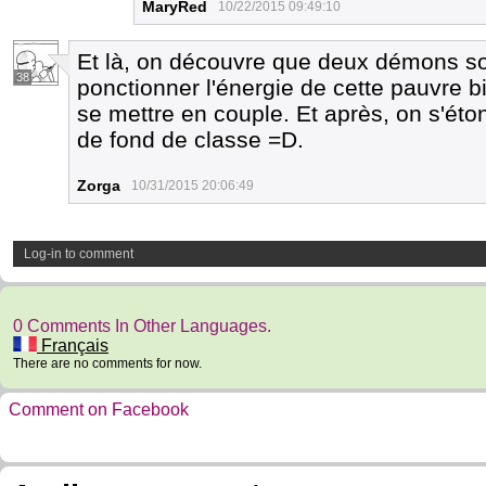
MaryRed
10/22/2015 09:49:10
Et là, on découvre que deux démons son
38
ponctionner l'énergie de cette pauvre b
se mettre en couple. Et après, on s'ét
de fond de classe =D.
Zorga
10/31/2015 20:06:49
Log-in to comment
0 Comments In Other Languages.
Français
There are no comments for now.
Comment on Facebook