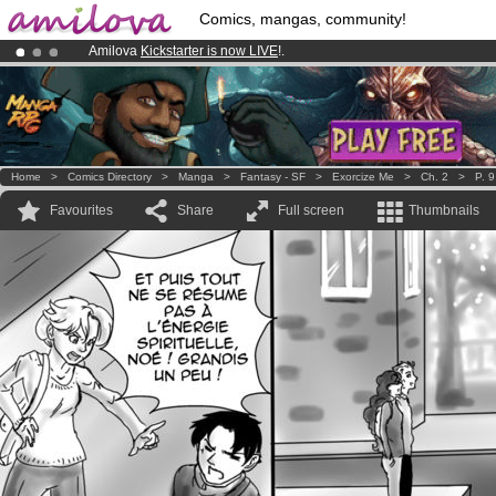
Comics, mangas, community!
Amilova
Kickstarter is now LIVE
!.
Already 134393
members
and 1208
comics & mangas!
.
Premium membership from
3.95 euros
per month !
Get membership
Home
>
Comics Directory
>
Manga
>
Fantasy - SF
>
Exorcize Me
>
Ch. 2
>
P. 9
Favourites
Share
Full screen
Thumbnails