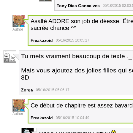
Tony Dias Goncalves
05/18/2015 02:03:
Asalfé ADORE son job de déesse. Être
35
sacrée chance ^^
Author
Freakazoid
05/16/2015 10:05:27
Tu mets vraiment beaucoup de texte ._
38
Mais vous ajoutez des jolies filles qui 
8D.
Zorga
05/16/2015 05:06:17
Ce début de chapitre est assez bavard
35
Author
Freakazoid
05/16/2015 10:04:49