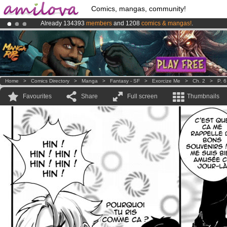
Comics, mangas, community!
Already 134393
members
and 1208
comics & mangas!
.
Premium membership from
3.95 euros
per month !
Get membership
Amilova
Kickstarter is now LIVE
!.
Home
>
Comics Directory
>
Manga
>
Fantasy - SF
>
Exorcize Me
>
Ch. 2
>
P. 6
Favourites
Share
Full screen
Thumbnails