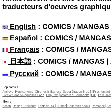
traducteurs d'oeuvres graphiqu
English
: COMICS / MANGAS
Español
: COMICS / MANGAS
Français
: COMICS / MANGA
日本語
: COMICS / MANGAS 
Русский
: COMICS / MANGA
Top comics
Amilova
Hemispheres
Chronoctis Express
Super Dragon Bros Z
Psychomant
Bienvenidos A República Gada
Only Two
Astaroth Y Bernadette
Edil
Leth Hat
Genre
Action
Design - Artworks
Fantasy - SF
Humor
Children's books
Romance
Se