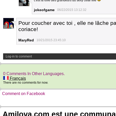
c'est la folie des grandeurs du sexy cette fille
21
jokeofgame
06/22/2015 13:12:32
Pour coucher avec toi , elle ne lâche pas
37
coriace!
MaryRed
10/21/2015 23:45:10
Log-in to comment
0 Comments In Other Languages.
Français
There are no comments for now.
Comment on Facebook
Amilova.com est une communauté