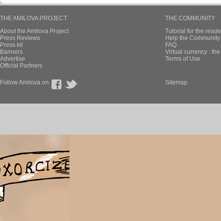
THE AMILOVA PROJECT
THE COMMUNITY
About the Amilova Project
Tutorial for the reade
Press Reviews
Help the Community 
Press kit
FAQ
Banners
Virtual currency : th
Advertise
Terms of Use
Official Partners
Follow Amilova on
Sitemap