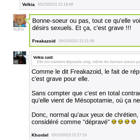
Velkia
05/15/2015 22:18:49
Bonne-soeur ou pas, tout ce qu'elle vo
35
désirs sexuels. Et ça, c'est grave !!!
Author
Freakazoid
05/15/2015 22:21:09
Velkia
said:
Elle est vraiment dépravée omg, même les bonnes soeurs pa
45
Comme le dit Freakazoid, le fait de ré
c'est grave pour elle.
Sans compter que c'est en total contrad
qu'elle vient de Mésopotamie, où ça ne 
Donc, normal qu'aux yeux de chrétien, 
considéré comme "dépravé"
Khordel
05/15/2015 22:27:10