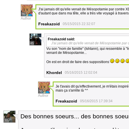
J'ai jamais dit qu'elle venait de Mésopotamie par contre XD
d'autant que dans ma tête, elle a très vite voyagé à traver
35
Author
Freakazoid
05/15/2015 22:32:07
Freakazoid
said:
J'ai jamais dit qu'elle venait de Mésopotamie par 
45
Vu son "nom de famille" (Ishtann), qui ressemble à "Ish
venant de Mésopotamie...
On est en droit de faire des suppositions
Khordel
05/16/2015 12:02:04
Je t'avais dit qu'effectivement, je m'étais insp
mais ça s'arrête là ^^
35
Author
Freakazoid
05/16/2015 17:39:34
Des bonnes soeurs... des bonnes soeur
30