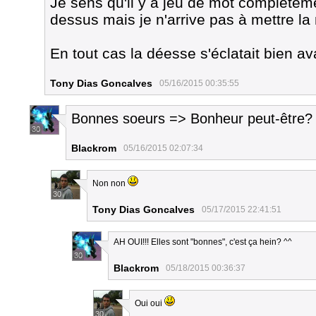
Je sens qu'il y a jeu de mot complètemen
dessus mais je n'arrive pas à mettre la
En tout cas la déesse s'éclatait bien av
Tony Dias Goncalves
05/16/2015 00:35:55
Bonnes soeurs => Bonheur peut-être?
30
Blackrom
05/16/2015 02:07:34
Non non
30
Tony Dias Goncalves
05/17/2015 22:41:51
AH OUI!!! Elles sont "bonnes", c'est ça hein? ^^
30
Blackrom
05/18/2015 00:36:37
Oui oui
30