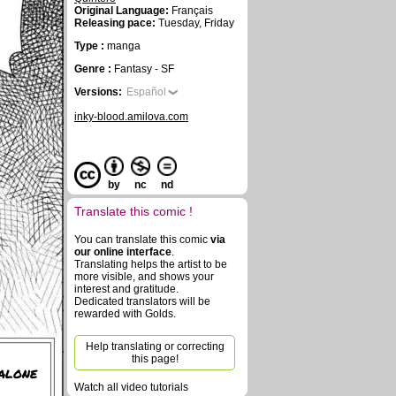
Original Language:
Français
Releasing pace:
Tuesday, Friday
Type :
manga
Genre :
Fantasy - SF
Versions:
Español
inky-blood.amilova.com
by
nc
nd
Translate this comic !
You can translate this comic
via
our online interface
.
Translating helps the artist to be
more visible, and shows your
interest and gratitude.
Dedicated translators will be
rewarded with Golds.
Help translating or correcting
this page!
alone
Watch all video tutorials