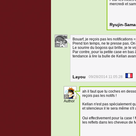
mercredi et same
Ryujin-Sama
Bouarf, je reçois pas les notifications =
Prend ton temps, ne te presse pas. On 
26
Le sourire du bogoss qui brille, je le v
Par contre, pour la petite case en bas 
tendance à lire la bulle de Kellan avan
Layou
09/28/2014 11:05:28
ah il faut que tu coches en desso
reçois pas les notifs !
26
Author
Kellan n'est pas spécialement qu
et silencieux il le sera même s'il
Oui effectivement pour la case ! M
les reflets dans les cheveux de Mi