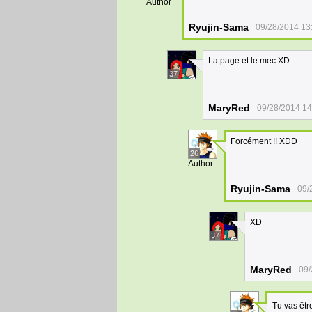
Author
Ryujin-Sama
09/28/2014 13
La page et le mec XD
37
MaryRed
09/28/2014 14
Forcément !! XDD
26
Author
Ryujin-Sama
09/
XD
37
MaryRed
09/
Tu vas êtr