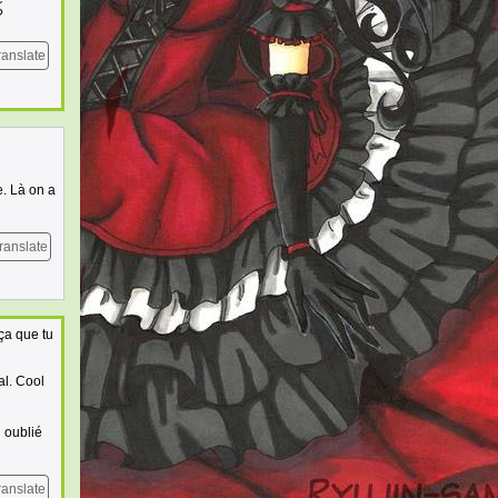
?
ranslate
e. Là on a
ranslate
ça que tu
al. Cool
 oublié
ranslate