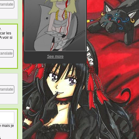
ranslate
.
car les
 voir si
ranslate
See more
ranslate
e mais je
é