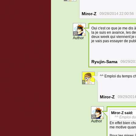
Miror-Z
09/28/2014 22:00:56
Oui c'est ce que je me dis
la je suis en avance, les 
26
deux week qui viennent je r
Author
je vais pas essayer de publ
Ryujin-Sama
09/29/20
^^ Emploi du temps cha
5
Miror-Z
09/29/2014
Miror-Z
said:
26
^^ Emploi du 
Author
En effet bien ch
me motive quan
Pour les mises 