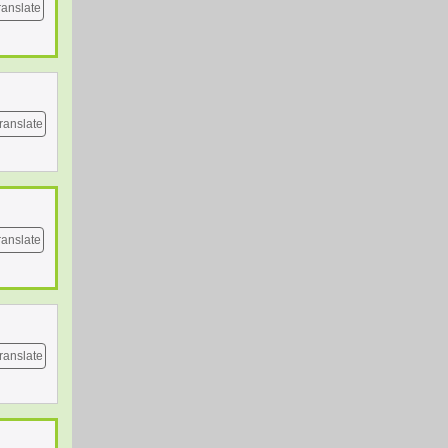
ranslate
ranslate
ranslate
ranslate