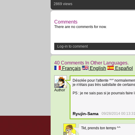
2869 views
Comments
There are no comments for now.
Log-in to comment
40 Comments In Other Languages.
Français
English
Español
Désolée pour l'attente ^^' normalement
je n'étais pas très satisfaite de certain
26
Author
PS : je ne sais pas si je pourrais fair
Ryujin-Sama
09/28/2014 00:13:3
Tkt, prends ton temps ^^
5