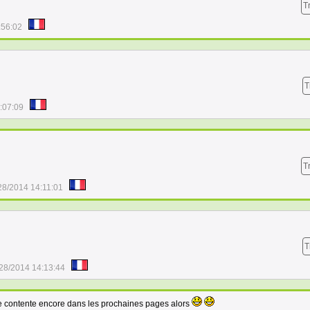
T
:56:02
T
:07:09
T
28/2014 14:11:01
T
28/2014 14:13:44
e contente encore dans les prochaines pages alors