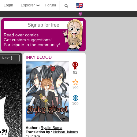
Login
Explorer
Forum
Signup for free
Read over comics
Get custom suggestions!
Participate to the community!
INKY BLOOD
Next
92
199
109
Author :
Ryujin-Sama
?!
Translation by :
Nelson Jaimes
Quintero