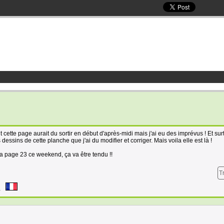
 cette page aurait du sortir en début d'après-midi mais j'ai eu des imprévus ! Et sur
s dessins de cette planche que j'ai du modifier et corriger. Mais voila elle est là !
e la page 23 ce weekend, ça va être tendu !!
T
1