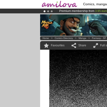
Comics, manga
Premium membership from
3.95 eur
Amilova
Kickstarter is now LIVE
!.
Already 134393
members
and 1208
Home
>
Comics Directory
>
Manga
>
Fantasy - SF
Favourites
Share
Full 