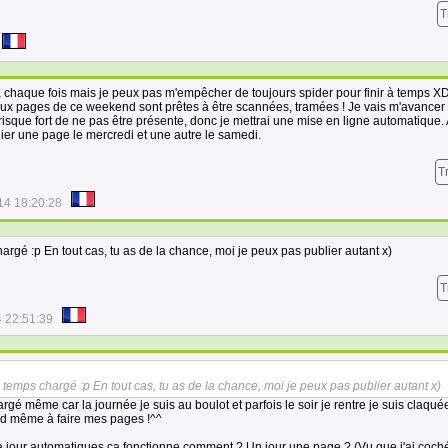
T
 à chaque fois mais je peux pas m'empêcher de toujours spider pour finir à temps XD
deux pages de ce weekend sont prêtes à être scannées, tramées ! Je vais m'avancer 
isque fort de ne pas être présente, donc je mettrai une mise en ligne automatique. A
ier une page le mercredi et une autre le samedi.
T
14 18:20:28
rgé :p En tout cas, tu as de la chance, moi je peux pas publier autant x)
T
 22:51:39
temps chargé :p En tout cas, tu as de la chance, moi je peux pas publier autant x)
argé même car la journée je suis au boulot et parfois le soir je rentre je suis claqué
d même à faire mes pages !^^
à jour automatiques ça fonctionne comment ? Un jour une page ? (Vu que j'ai coch