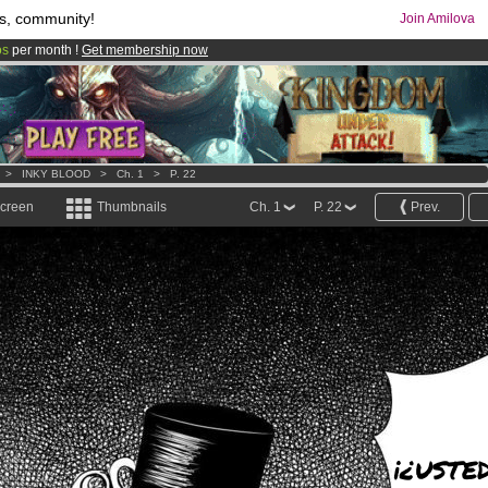
s, community!
Join Amilova
os
per month !
Get membership now
comics & mangas!
.
>
INKY BLOOD
>
Ch. 1
>
P. 22
screen
Thumbnails
Ch. 1
P. 22
Prev.
¡¿USTED