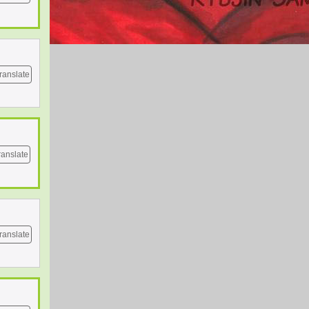
ranslate
ranslate
ranslate