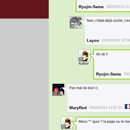
Ryujin-Sama
09/28/2014 11
Nan, c'était déjà coché, c'e
26
Layou
09/28/2014 18:59
Ah ok !!
26
Author
Ryujin-Sama
09/
Pas mal du tout =)
37
MaryRed
09/28/2014 12:57:11
Merci ^^ quoi ? la page ou le 
26