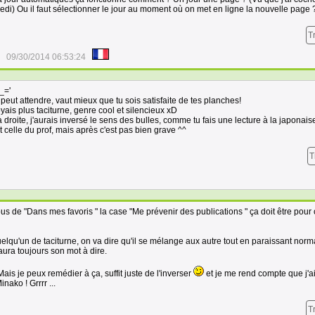
di) Ou il faut sélectionner le jour au moment où on met en ligne la nouvelle page 
T
09/30/2014 06:53:24
_='
peut attendre, vaut mieux que tu sois satisfaite de tes planches!
oyais plus taciturne, genre cool et silencieux xD
à droite, j'aurais inversé le sens des bulles, comme tu fais une lecture à la japonais
t celle du prof, mais après c'est pas bien grave ^^
T
us de "Dans mes favoris " la case "Me prévenir des publications " ça doit être pour 
elqu'un de taciturne, on va dire qu'il se mélange aux autre tout en paraissant norm
 aura toujours son mot à dire.
ais je peux remédier à ça, suffit juste de l'inverser
et je me rend compte que j'ai
nako ! Grrrr ...
T