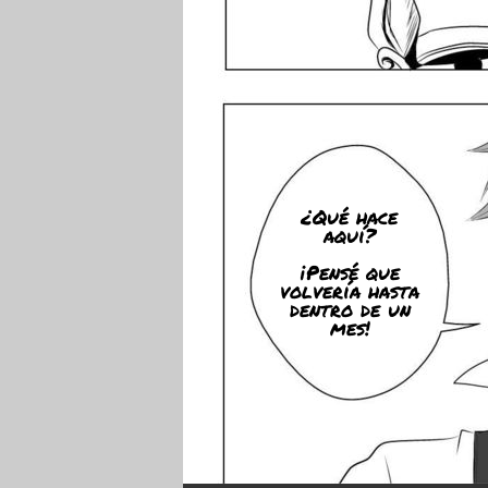
¿Qué hace
aquí?
¡Pensé que
volvería hasta
dentro de un
mes!