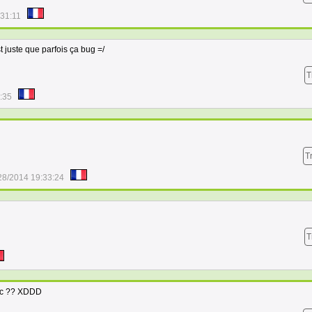
:31:11
st juste que parfois ça bug =/
T
:35
T
28/2014 19:33:24
T
mec ?? XDDD