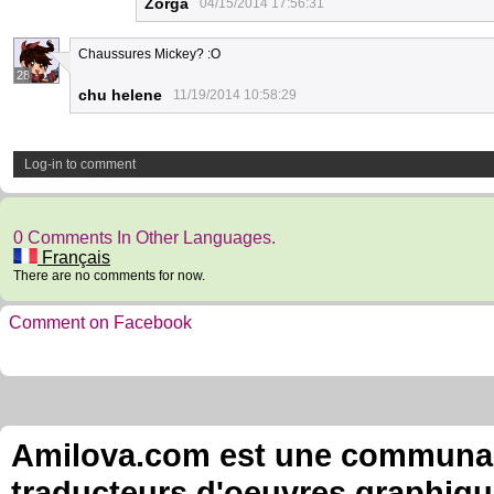
Zorga
04/15/2014 17:56:31
Chaussures Mickey? :O
28
chu helene
11/19/2014 10:58:29
Log-in to comment
0 Comments In Other Languages.
Français
There are no comments for now.
Comment on Facebook
Amilova.com est une communauté
traducteurs d'oeuvres graphiqu