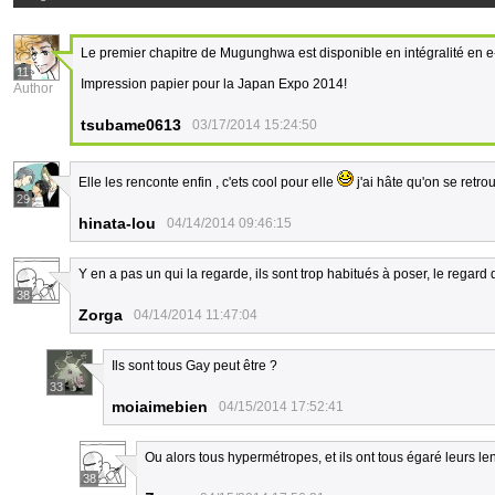
Le premier chapitre de Mugunghwa est disponible en intégralité en e
11
Impression papier pour la Japan Expo 2014!
Author
tsubame0613
03/17/2014 15:24:50
Elle les renconte enfin , c'ets cool pour elle
j'ai hâte qu'on se retr
29
hinata-lou
04/14/2014 09:46:15
Y en a pas un qui la regarde, ils sont trop habitués à poser, le regard 
38
Zorga
04/14/2014 11:47:04
Ils sont tous Gay peut être ?
33
moiaimebien
04/15/2014 17:52:41
Ou alors tous hypermétropes, et ils ont tous égaré leurs lent
38