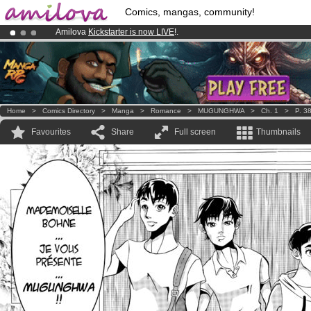
Comics, mangas, community!
Amilova
Kickstarter is now LIVE
!.
Already 100000
members
and 1000
comics & mangas!
.
Premium membership from
3.95 euros
per month !
Get membership
Home
>
Comics Directory
>
Manga
>
Romance
>
MUGUNGHWA
>
Ch. 1
>
P. 3
Favourites
Share
Full screen
Thumbnails