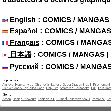
English
: COMICS / MANGAS
Español
: COMICS / MANGAS
Français
: COMICS / MANGA
日本語
: COMICS / MANGAS 
Русский
: COMICS / MANGA
Top comics
Amilova
Hemispheres
Chronoctis Express
Super Dragon Bros Z
Psychomant
Bienvenidos A República Gada
Only Two
Astaroth Y Bernadette
Edil
Leth Hat
Genre
Action
Design - Artworks
Fantasy - SF
Humor
Children's books
Romance
Se