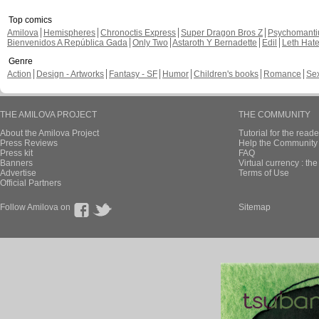
Top comics
Amilova
Hemispheres
Chronoctis Express
Super Dragon Bros Z
Psychomant
Bienvenidos A República Gada
Only Two
Astaroth Y Bernadette
Edil
Leth Hat
Genre
Action
Design - Artworks
Fantasy - SF
Humor
Children's books
Romance
Se
THE AMILOVA PROJECT
THE COMMUNITY
About the Amilova Project
Tutorial for the reade
Press Reviews
Help the Community 
Press kit
FAQ
Banners
Virtual currency : th
Advertise
Terms of Use
Official Partners
Follow Amilova on
Sitemap