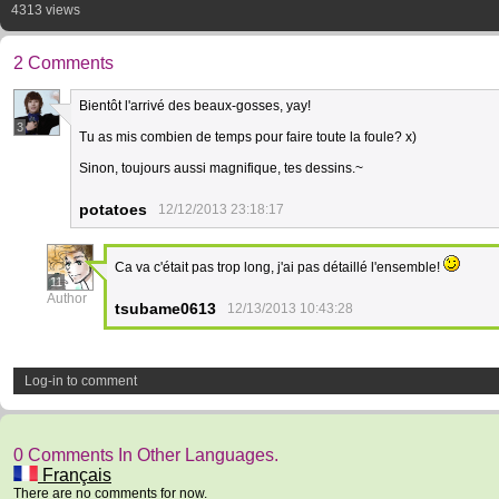
4313 views
2 Comments
Bientôt l'arrivé des beaux-gosses, yay!
3
Tu as mis combien de temps pour faire toute la foule? x)
Sinon, toujours aussi magnifique, tes dessins.~
potatoes
12/12/2013 23:18:17
Ca va c'était pas trop long, j'ai pas détaillé l'ensemble!
11
Author
tsubame0613
12/13/2013 10:43:28
Log-in to comment
0 Comments In Other Languages.
Français
There are no comments for now.