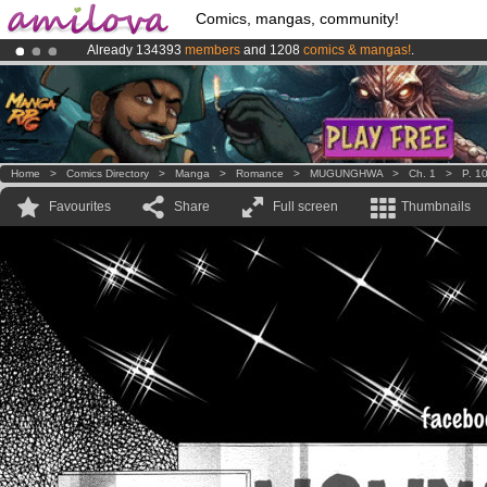
Comics, mangas, community!
Already 134393
members
and 1208
comics & mangas!
.
Amilova
Kickstarter is now LIVE
!.
Premium membership from
3.95 euros
per month !
Get membership
Home
>
Comics Directory
>
Manga
>
Romance
>
MUGUNGHWA
>
Ch. 1
>
P. 1
Favourites
Share
Full screen
Thumbnails