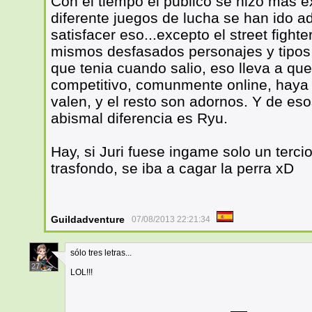
Con el tiempo el publico se hizo mas ex
diferente juegos de lucha se han ido 
satisfacer eso...excepto el street figh
mismos desfasados personajes y tipo
que tenia cuando salio, eso lleva a qu
competitivo, comunmente online, haya
valen, y el resto son adornos. Y de es
abismal diferencia es Ryu.
Hay, si Juri fuese ingame solo un terc
trasfondo, se iba a cagar la perra xD
Guildadventure
07/08/2013 22:21:34
sólo tres letras...
27
LOL!!!