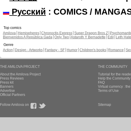
Русский
: COMICS / MANGA
Top comics
Amilova
Hemispheres
Chronoctis Express
Super Dragon Bros Z
Psychomant
Bienvenidos A República Gada
Only Two
Astaroth Y Bernadette
Edil
Leth Hat
Genre
Action
Design - Artworks
Fantasy - SF
Humor
Children's books
Romance
Se
THE AMILOVA PROJECT
THE COMMUNITY
About the Amilova Project
Tutorial for the reade
Press Reviews
Help the Community 
Press kit
FAQ
Banners
Virtual currency : th
Advertise
Terms of Use
Official Partners
Follow Amilova on
Sitemap