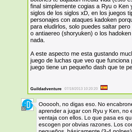
final simplemente cogias a Ryu o Ken y
siglos de los siglos xD, en los juegos 
personajes con ataques kadoken porq
para eludirlos, solo puedes saltar pero
o antiaereo (shoryuken) o los hadoke
nada.
A este aspecto me esta gustando much
juego de luchas que veo que funciona 
juego tiene un pequeño dash que te pe
Guildadventure
07/18/2013 10:20:20
Oooooh, no digas eso. No encabrones
20
aprender a jugar con Ryu y Ken, no 
ventaja con ellos. Lo que pasa es qu
escogen por obvias razones. Los c
pequeños, básicamente (3-4 golpes