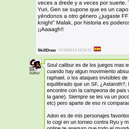
veces a drede y a veces por suerte.
Yuri, Gen se supone que es un capo y 
yéndonos a otro género ¿jugaste FF
knight" Malak, por historia es poderos
¡¡Aaaagh!!
SkillDraw
07/18/2013 19:54:15
Soul calibur es de los juegos mas e
31
cuando hay algun movimiento absur
Author
raphael, o los ataques invisibles d
equilibrado que un SF, ¿Astaroth?,
encontre con la campeona de pais 
la gane). Siempre se les va un poco
etc) pero aparte de eso ni compara
Adon es de mis personajes favorito
lo cogi en un torneo contra Ryu y 
online te aseguro que todo el mun