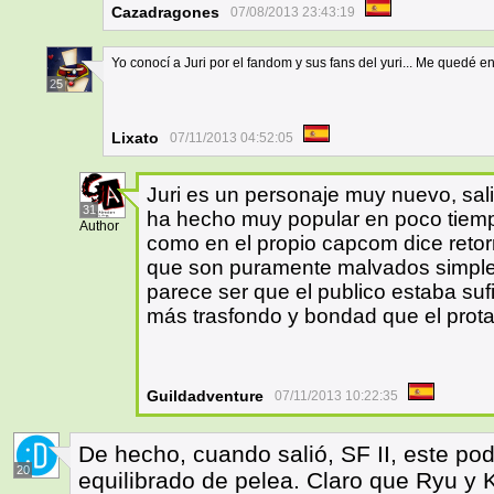
Cazadragones
07/08/2013 23:43:19
Yo conocí a Juri por el fandom y sus fans del yuri... Me quedé e
25
Lixato
07/11/2013 04:52:05
Juri es un personaje muy nuevo, salio
31
ha hecho muy popular en poco tiemp
Author
como en el propio capcom dice retor
que son puramente malvados simpl
parece ser que el publico estaba su
más trasfondo y bondad que el prota
Guildadventure
07/11/2013 10:22:35
De hecho, cuando salió, SF II, este pod
20
equilibrado de pelea. Claro que Ryu y 