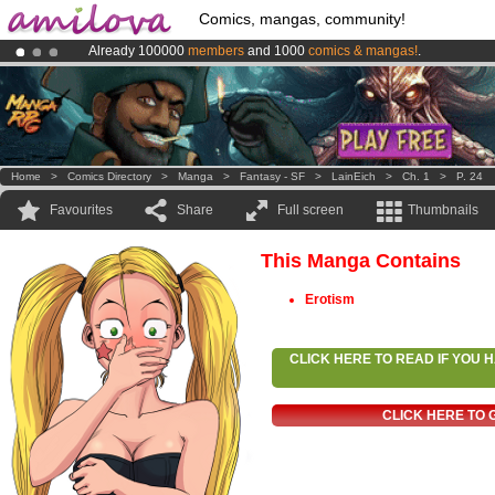
Comics, mangas, community!
Already 100000
members
and 1000
comics & mangas!
.
Amilova
Kickstarter is now LIVE
!.
Premium membership from
3.95 euros
per month !
Get membership
Home
>
Comics Directory
>
Manga
>
Fantasy - SF
>
LainEich
>
Ch. 1
>
P. 24
Favourites
Share
Full screen
Thumbnails
This Manga Contains
Erotism
CLICK HERE TO READ IF YOU
CLICK HERE TO