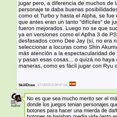
jugar pero, a diferencia de muchos de l
personaje te daba buenas posibilidade
como el Turbo y hasta el Alpha, se fue
que antes eran un tanto "difíciles" de 
fueron mejorados. Luego no se que suc
ya en versiones como el Aplha 3 de P
desfasados como Dee Jay (sí, no era ni
seleccionar a locuras como Shin Akuma
más atención a la espectacularidad de l
y pasan esas cosas... o quizá no hay
maneras, como es fácil jugar con Ryu 
SkillDraw
07/18/2013 06:47:26
No es que sea mucho merito ser el más
31
donde los juegos tenian personajes q
Author
botones para hacer una mierda de daño
botones te bajaban media vida (esto es l