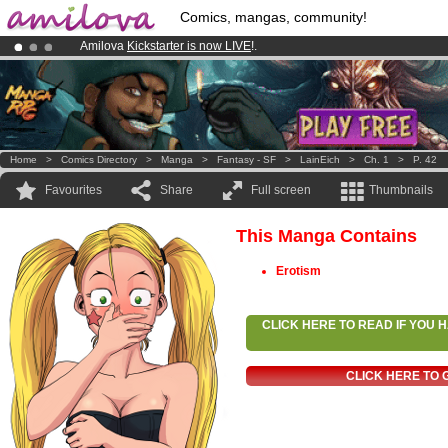
Comics, mangas, community!
Amilova
Kickstarter is now LIVE
!.
Already 100000
members
and 1000
comics & mangas!
.
Premium membership from
3.95 euros
per month !
Get membership
Home
>
Comics Directory
>
Manga
>
Fantasy - SF
>
LainEich
>
Ch. 1
>
P. 42
Favourites
Share
Full screen
Thumbnails
This Manga Contains
Erotism
CLICK HERE TO READ IF YOU
CLICK HERE TO