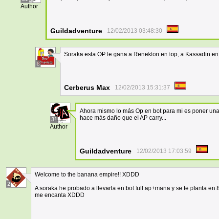
Author
Guildadventure
12/02/2013 03:48:30
Soraka esta OP le gana a Renekton en top, a Kassadin en mi
8
Cerberus Max
12/02/2013 15:31:37
Ahora mismo lo más Op en bot para mi es poner una A
hace más daño que el AP carry...
31
Author
Guildadventure
12/02/2013 17:03:59
Welcome to the banana empire!! XDDD
2
A soraka he probado a llevarla en bot full ap+mana y se te planta en 
me encanta XDDD