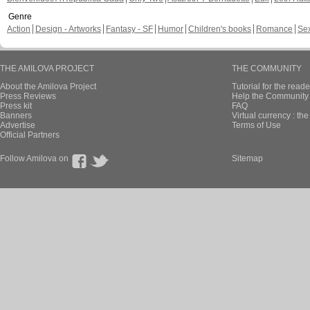
Genre
Action
Design - Artworks
Fantasy - SF
Humor
Children's books
Romance
Se
THE AMILOVA PROJECT
THE COMMUNITY
About the Amilova Project
Tutorial for the reade
Press Reviews
Help the Community 
Press kit
FAQ
Banners
Virtual currency : th
Advertise
Terms of Use
Official Partners
Follow Amilova on
Sitemap