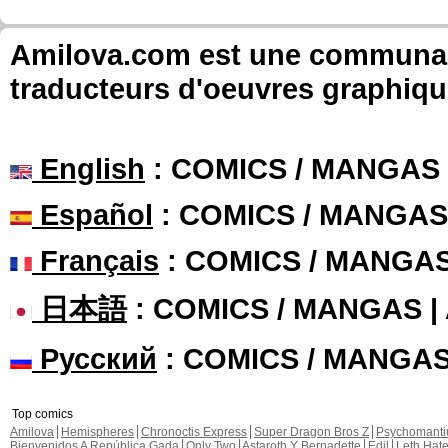
Amilova.com est une communauté
traducteurs d'oeuvres graphiqu
English
: COMICS / MANGAS
Español
: COMICS / MANGAS
Français
: COMICS / MANGA
日本語
: COMICS / MANGAS 
Русский
: COMICS / MANGA
Top comics
Amilova
Hemispheres
Chronoctis Express
Super Dragon Bros Z
Psychomant
Bienvenidos A República Gada
Only Two
Astaroth Y Bernadette
Edil
Leth Hat