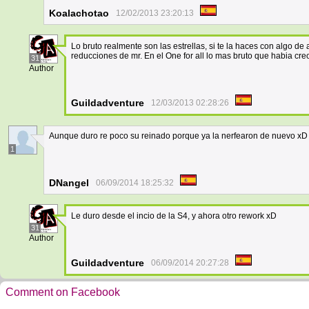
Koalachotao
12/02/2013 23:20:13
Lo bruto realmente son las estrellas, si te la haces con algo
reducciones de mr. En el One for all lo mas bruto que habia cr
31
Author
Guildadventure
12/03/2013 02:28:26
Aunque duro re poco su reinado porque ya la nerfearon de nuevo xD
1
DNangel
06/09/2014 18:25:32
Le duro desde el incio de la S4, y ahora otro rework xD
31
Author
Guildadventure
06/09/2014 20:27:28
Comment on Facebook