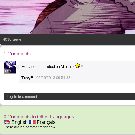
4030 views
1 Comments
Merci pour la traduction Minitails
!!!
41
TroyB
02/06/2013 09:59:33
Log-in to comment
0 Comments In Other Languages.
English
Français
There are no comments for now.