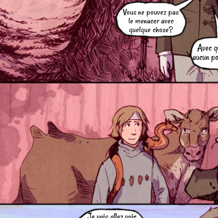
Vous ne pouvez pas
le menacer avec
quelque chose?
Avec q
aucun po
Je vais allez voir