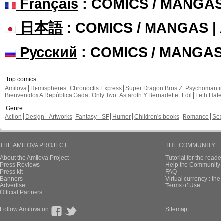
Français
: COMICS / MANGA
日本語
: COMICS / MANGAS 
Русский
: COMICS / MANGA
Top comics
Amilova
Hemispheres
Chronoctis Express
Super Dragon Bros Z
Psychomant
Bienvenidos A República Gada
Only Two
Astaroth Y Bernadette
Edil
Leth Hat
Genre
Action
Design - Artworks
Fantasy - SF
Humor
Children's books
Romance
Se
THE AMILOVA PROJECT
THE COMMUNITY
About the Amilova Project
Tutorial for the reade
Press Reviews
Help the Community 
Press kit
FAQ
Banners
Virtual currency : th
Advertise
Terms of Use
Official Partners
Follow Amilova on
Sitemap