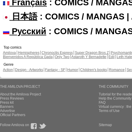
Français
: COMICS / MANGA
日本語
: COMICS / MANGAS 
Русский
: COMICS / MANGA
Top comics
Amilova
Hemispheres
Chronoctis Express
Super Dragon Bros Z
Psychomant
Bienvenidos A República Gada
Only Two
Astaroth Y Bernadette
Edil
Leth Hat
Genre
Action
Design - Artworks
Fantasy - SF
Humor
Children's books
Romance
Se
THE AMILOVA PROJECT
THE COMMUNITY
About the Amilova Project
Tutorial for the reade
Press Reviews
Help the Community 
Press kit
FAQ
Banners
Virtual currency : th
Advertise
Terms of Use
Official Partners
Follow Amilova on
Sitemap