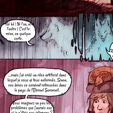
Hé hé ! Ni l'un, ni
l'autre ! C'est le
mien, en quelque
sorte.
R
...mais j'ai créé un rêve artificiel dans
lequel je vous ai tous enfermés. Sinon,
vos âmes se seraient retrouvées dans
le pays de l'Eternel Sommeil.
Vous imaginez un peu les
problèmes que j'aurais eus
si je n'étais pas intervenu ?