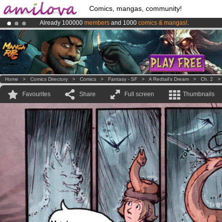
Comics, mangas, community!
Already 100000
members
and 1000
comics & mangas!
.
Premium membership from
3.95 euros
per month !
Get membership
Amilova
Kickstarter is now LIVE
!.
Home
>
Comics Directory
>
Comics
>
Fantasy - SF
>
A Redtail's Dream
>
Ch. 2
Favourites
Share
Full screen
Thumbnails