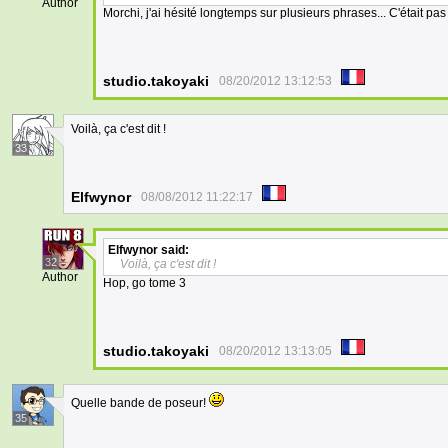
Author
Morchi, j'ai hésité longtemps sur plusieurs phrases... C'était pas
studio.takoyaki
08/20/2012 13:12:53
Voilà, ça c'est dit !
33
Elfwynor
08/08/2012 11:22:17
Elfwynor
said:
32
Voilà, ça c'est dit !
Author
Hop, go tome 3
studio.takoyaki
08/20/2012 13:13:05
Quelle bande de poseur!
35