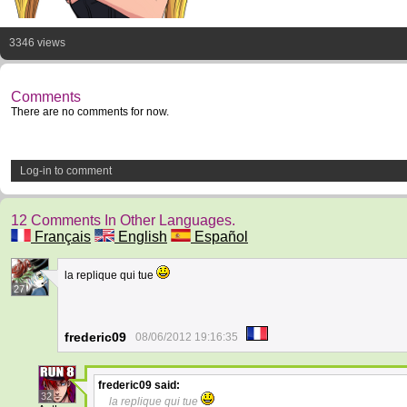
3346 views
Comments
There are no comments for now.
Log-in to comment
12 Comments In Other Languages.
Français
English
Español
la replique qui tue
27
frederic09
08/06/2012 19:16:35
frederic09
said:
32
la replique qui tue