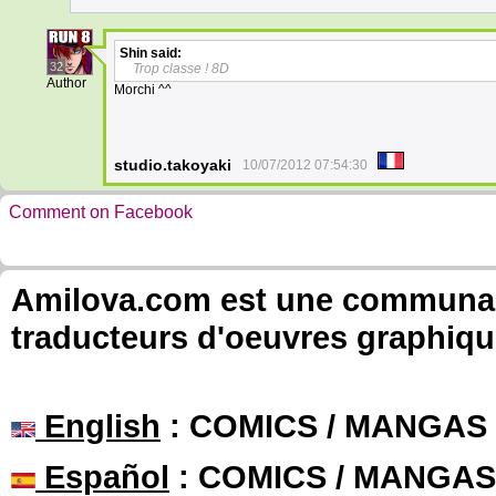
Shin
said:
32
Trop classe ! 8D
Author
Morchi ^^
studio.takoyaki
10/07/2012 07:54:30
Comment on Facebook
Amilova.com est une communauté
traducteurs d'oeuvres graphiqu
English
: COMICS / MANGAS
Español
: COMICS / MANGAS