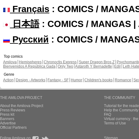
Français
: COMICS / MANGA
日本語
: COMICS / MANGAS 
Русский
: COMICS / MANGA
Top comics
Amilova
Hemispheres
Chronoctis Express
Super Dragon Bros Z
Psychomant
Bienvenidos A República Gada
Only Two
Astaroth Y Bernadette
Edil
Leth Hat
Genre
Action
Design - Artworks
Fantasy - SF
Humor
Children's books
Romance
Se
THE AMILOVA PROJECT
THE COMMUNITY
About the Amilova Project
Tutorial for the reade
Press Reviews
Help the Community 
Press kit
FAQ
Banners
Virtual currency : th
Advertise
Terms of Use
Official Partners
Follow Amilova on
Sitemap