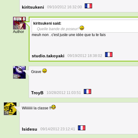
kiritsukeni
09/10/2012 16:32:00
kiritsukeni
said:
32
Quelle bande de poseur!
Author
meuh non . c'est juste une idée que tu te fais
studio.takoyaki
09/19/2012 18:38:02
Grave
41
TroyB
10/28/2012 11:03:51
Wiiiiiiii la classe !!
24
Isidesu
09/14/2012 23:12:41