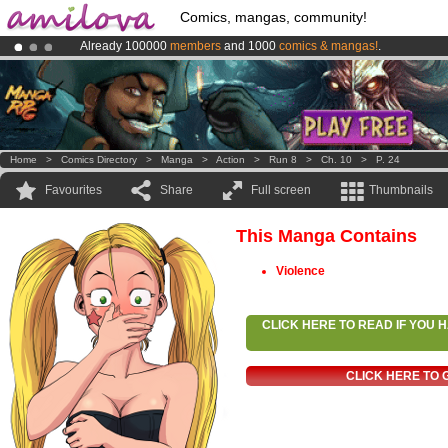
Comics, mangas, community!
Already 100000
members
and 1000
comics & mangas!
.
Amilova
Kickstarter is now LIVE
!.
Premium membership from
3.95 euros
per month !
Get membership
Home
>
Comics Directory
>
Manga
>
Action
>
Run 8
>
Ch. 10
>
P. 24
Favourites
Share
Full screen
Thumbnails
This Manga Contains
Violence
CLICK HERE TO READ IF YOU
CLICK HERE TO