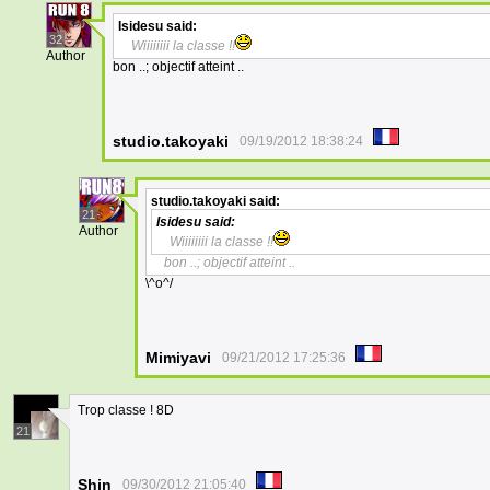
Isidesu
said:
32
Wiiiiiiii la classe !!
Author
bon ..; objectif atteint ..
studio.takoyaki
09/19/2012 18:38:24
studio.takoyaki
said:
21
Isidesu
said:
Author
Wiiiiiiii la classe !!
bon ..; objectif atteint ..
\^o^/
Mimiyavi
09/21/2012 17:25:36
Trop classe ! 8D
21
Shin
09/30/2012 21:05:40