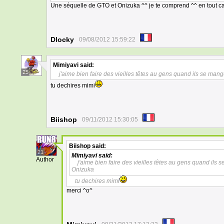
Une séquelle de GTO et Onizuka ^^ je te comprend ^^ en tout cas
Dlocky
09/08/2012 15:59:22
Mimiyavi
said:
25
j'aime bien faire des vieilles têtes au gens quand ils se mang
tu dechires mimi
Biishop
09/11/2012 15:30:05
Biishop
said:
21
Mimiyavi
said:
Author
j'aime bien faire des vieilles têtes au gens quand ils
Onizuka
tu dechires mimi
merci ^o^