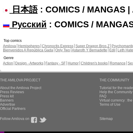
日本語
: COMICS / MANGAS 
Русский
: COMICS / MANGA
Top comics
Amilova
Hemispheres
Chronoctis Express
Super Dragon Bros Z
Psychomant
Bienvenidos A República Gada
Only Two
Astaroth Y Bernadette
Edil
Leth Hat
Genre
Action
Design - Artworks
Fantasy - SF
Humor
Children's books
Romance
Se
THE AMILOVA PROJECT
THE COMMUNITY
About the Amilova Project
Tutorial for the reade
Press Reviews
Help the Community 
Press kit
FAQ
Banners
Virtual currency : th
Advertise
Terms of Use
Official Partners
Follow Amilova on
Sitemap