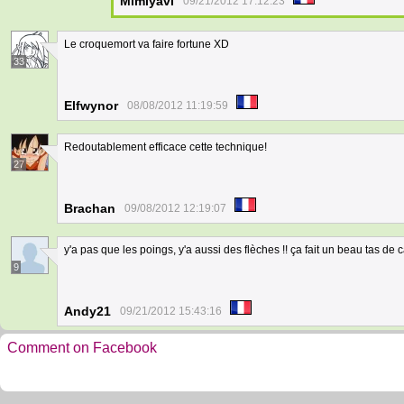
Mimiyavi
09/21/2012 17:12:23
Le croquemort va faire fortune XD
33
Elfwynor
08/08/2012 11:19:59
Redoutablement efficace cette technique!
27
Brachan
09/08/2012 12:19:07
y'a pas que les poings, y'a aussi des flèches !! ça fait un beau tas de
9
Andy21
09/21/2012 15:43:16
Comment on Facebook