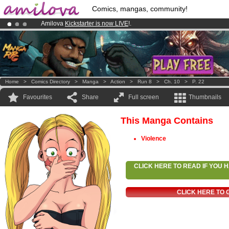
Comics, mangas, community!
Amilova
Kickstarter is now LIVE
!.
Already 134393
members
and 1208
comics & mangas!
.
Premium membership from
3.95 euros
per month !
Get membership
Home
>
Comics Directory
>
Manga
>
Action
>
Run 8
>
Ch. 10
>
P. 22
Favourites
Share
Full screen
Thumbnails
This Manga Contains
Violence
CLICK HERE TO READ IF YOU
CLICK HERE TO