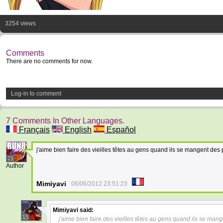
3254 views
Comments
There are no comments for now.
Log-in to comment
7 Comments In Other Languages.
Français
English
Español
j'aime bien faire des vieilles têtes au gens quand ils se mangent d
21
Author
Mimiyavi
06/06/2012 23:51:23
Mimiyavi
said:
15
j'aime bien faire des vieilles têtes au gens quand ils se mang