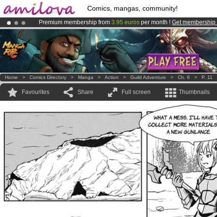
Comics, mangas, community!
Premium membership from
3.95 euros
per month !
Get membership
Amilova
Kickstarter is now LIVE
!.
Already 100000
members
and 1000
comics & mangas!
.
Home
>
Comics Directory
>
Manga
>
Action
>
Guild Adventure
>
Ch. 6
>
P. 11
Favourites
Share
Full screen
Thumbnails