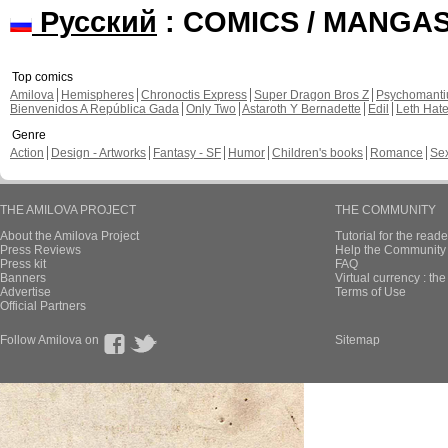
Русский
: COMICS / MANGA
Top comics
Amilova
Hemispheres
Chronoctis Express
Super Dragon Bros Z
Psychomant
Bienvenidos A República Gada
Only Two
Astaroth Y Bernadette
Edil
Leth Hat
Genre
Action
Design - Artworks
Fantasy - SF
Humor
Children's books
Romance
Se
THE AMILOVA PROJECT
THE COMMUNITY
About the Amilova Project
Tutorial for the reade
Press Reviews
Help the Community 
Press kit
FAQ
Banners
Virtual currency : th
Advertise
Terms of Use
Official Partners
Follow Amilova on
Sitemap