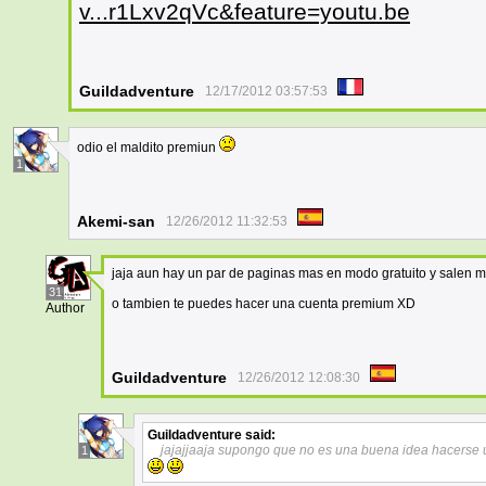
v...r1Lxv2qVc&feature=youtu.be
Guildadventure
12/17/2012 03:57:53
odio el maldito premiun
1
Akemi-san
12/26/2012 11:32:53
jaja aun hay un par de paginas mas en modo gratuito y salen
31
o tambien te puedes hacer una cuenta premium XD
Author
Guildadventure
12/26/2012 12:08:30
Guildadventure
said:
jajajjaaja supongo que no es una buena idea hacerse
1