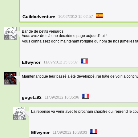
Guildadventure
10/02/2012 15:02:57
Bande de petits veinards !
Vous avez droit à une deuxième page aujourd'hui !
33
Vous connaissez donc maintenant l'origine du nom de nos jumelles f
Elfwynor
11/09/2012 15:35:37
Maintenant que leur passé a été développé, j'ai hâte de voir la continuit
27
gogeta92
11/09/2012 16:35:06
La réponse va venir avec le prochain chapitre qui reprend le cou
33
Elfwynor
11/09/2012 16:38:03