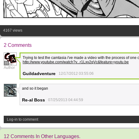
4167 views
2 Comments
Trying to test the camtasia i've made a video with the process of one 
http://www.youtube.com/watch?v...r1Lxv2qVc&feature=youtu.be
31
Author
Guildadventure
12/17/2012 03:55:06
and so it began
5
Re-al Boss
07/25/2013 04:44:59
Log-in to comment
12 Comments In Other Languages.