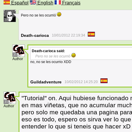
Español
English
Français
Pero no se les ocurrió
30
Death-carioca
10/01/2012 22:19:34
Death-carioca
said:
31
Pero no se les ocurrió
Author
no, no se les ocurrio XDD
Guildadventure
10/02/2012 14:25:20
"Tutorial" on. Aqui hubiese funcionado 
31
en mas viñetas, que no acumular much
Author
pero solo me quedaba una pagina para
eso es todo, espero os sirva ver lo qu
entender lo que si teneis que hacer xD