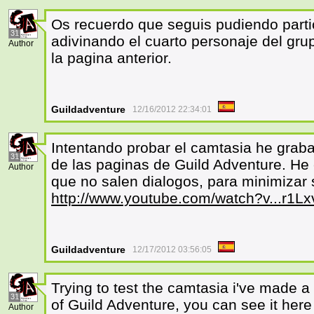
Os recuerdo que seguis pudiendo parti
31
adivinando el cuarto personaje del gru
Author
la pagina anterior.
Guildadventure
12/16/2012 22:34:01
Intentando probar el camtasia he grab
31
de las paginas de Guild Adventure. H
Author
que no salen dialogos, para minimizar 
http://www.youtube.com/watch?v...r1L
Guildadventure
12/17/2012 03:56:05
Trying to test the camtasia i've made a
31
of Guild Adventure, you can see it her
Author