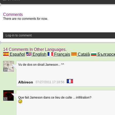
Comments
There are no comments for now.
Log-in to comment
14 Comments In Other Languages.
Español
English
Français
Català
Българс
Vu de dos on dirait Jameson... ^^
18
Albireon
07/27/2011 17:18:56
Que fait Jameson dans ce lieu de culte ... infiltration?
17