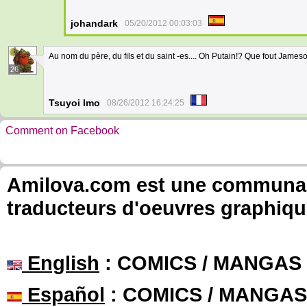
johandark
05/20/2012 00:03:03
Au nom du père, du fils et du saint -es.... Oh Putain!? Que fout Jameso
26
Tsuyoi Imo
08/26/2012 16:24:25
Comment on Facebook
Amilova.com est une communauté
traducteurs d'oeuvres graphiqu
English
: COMICS / MANGAS
Español
: COMICS / MANGAS