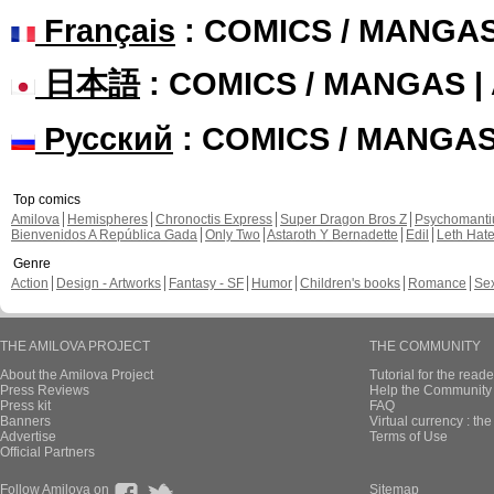
Français
: COMICS / MANGA
日本語
: COMICS / MANGAS 
Русский
: COMICS / MANGA
Top comics
Amilova
Hemispheres
Chronoctis Express
Super Dragon Bros Z
Psychomant
Bienvenidos A República Gada
Only Two
Astaroth Y Bernadette
Edil
Leth Hat
Genre
Action
Design - Artworks
Fantasy - SF
Humor
Children's books
Romance
Se
THE AMILOVA PROJECT
THE COMMUNITY
About the Amilova Project
Tutorial for the reade
Press Reviews
Help the Community 
Press kit
FAQ
Banners
Virtual currency : th
Advertise
Terms of Use
Official Partners
Follow Amilova on
Sitemap