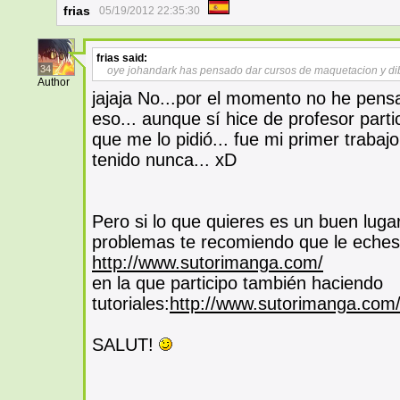
frias
05/19/2012 22:35:30
frias
said:
34
oye johandark has pensado dar cursos de maquetacion y di
Author
jajaja No...por el momento no he pens
eso... aunque sí hice de profesor part
que me lo pidió... fue mi primer traba
tenido nunca... xD
Pero si lo que quieres es un buen luga
problemas te recomiendo que le eches 
http://www.sutorimanga.com/
en la que participo también haciendo
tutoriales:
http://www.sutorimanga.com/
SALUT!