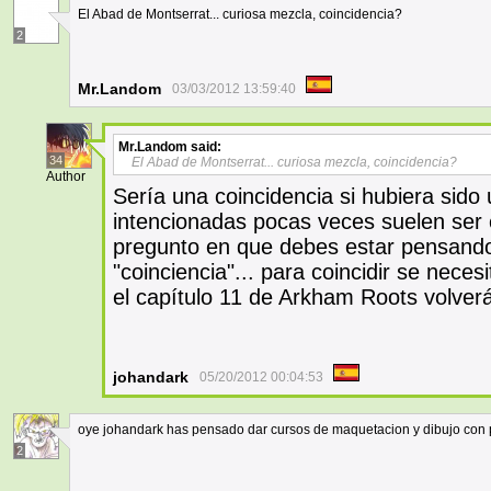
El Abad de Montserrat... curiosa mezcla, coincidencia?
2
Mr.Landom
03/03/2012 13:59:40
Mr.Landom
said:
34
El Abad de Montserrat... curiosa mezcla, coincidencia?
Author
Sería una coincidencia si hubiera sido 
intencionadas pocas veces suelen ser 
pregunto en que debes estar pensando
"coinciencia"... para coincidir se nece
el capítulo 11 de Arkham Roots volver
johandark
05/20/2012 00:04:53
oye johandark has pensado dar cursos de maquetacion y dibujo con 
2