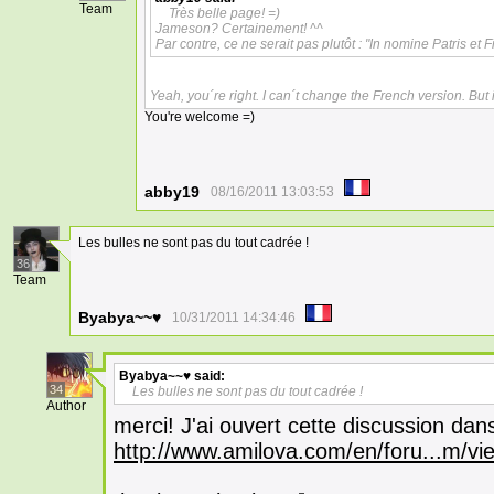
Team
Très belle page! =)
Jameson? Certainement! ^^
Par contre, ce ne serait pas plutôt : "In nomine Patris et Fil
Yeah, you´re right. I can´t change the French version. Bu
You're welcome =)
abby19
08/16/2011 13:03:53
Les bulles ne sont pas du tout cadrée !
36
Team
Byabya~~♥
10/31/2011 14:34:46
Byabya~~♥
said:
34
Les bulles ne sont pas du tout cadrée !
Author
merci! J'ai ouvert cette discussion dan
http://www.amilova.com/en/foru...m/v