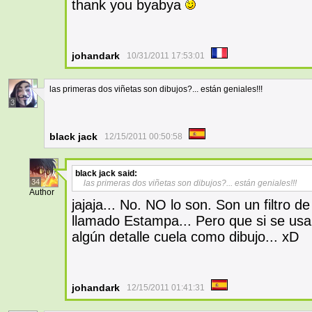
thank you byabya
johandark
10/31/2011 17:53:01
las primeras dos viñetas son dibujos?... están geniales!!!
3
black jack
12/15/2011 00:50:58
black jack
said:
34
las primeras dos viñetas son dibujos?... están geniales!!!
Author
jajaja... No. NO lo son. Son un filtro 
llamado Estampa... Pero que si se us
algún detalle cuela como dibujo... xD
johandark
12/15/2011 01:41:31