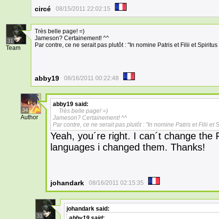
circé
08/15/2011 22:02:15
Très belle page! =)
Jameson? Certainement! ^^
31
Par contre, ce ne serait pas plutôt : "In nomine Patris et Filii et Spiritus
Team
abby19
08/16/2011 00:22:48
abby19
said:
34
Très belle page! =)
Author
Jameson? Certainement! ^^
Par contre, ce ne serait pas plutôt : "In nomine Patris et Filii et S
Yeah, you´re right. I can´t change the 
languages i changed them. Thanks!
johandark
08/16/2011 02:15:35
johandark
said:
31
abby19
said: