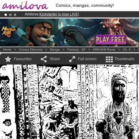
Comics, mangas, community!
Amilova
Kickstarter is now LIVE
!.
Already 100000
members
and 1000
comics & mangas!
.
Premium membership from
3.95 euros
per month !
Get membership
Home
>
Comics Directory
>
Manga
>
Fantasy - SF
>
ARKHAM Roots
>
Ch. 4
>
Favourites
Share
Full screen
Thumbnails