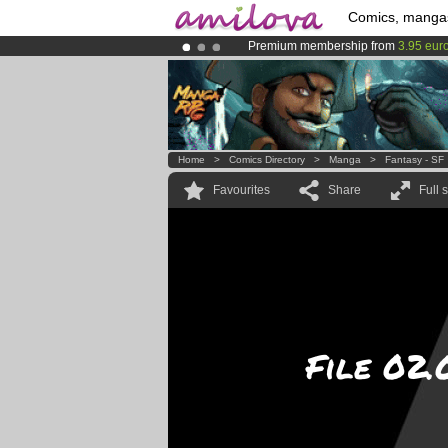
Comics, manga
Premium membership from
3.95 eur
Already 100000
members
and 1000
Amilova
Kickstarter is now LIVE
!.
Home
>
Comics Directory
>
Manga
>
Fantasy - SF
Favourites
Share
Full 
File 02.