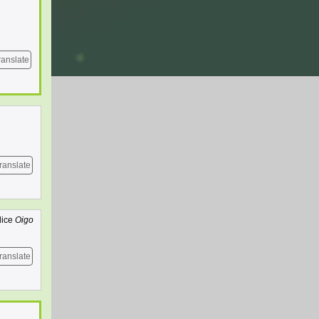
ranslate
ranslate
dice
Oigo
ranslate