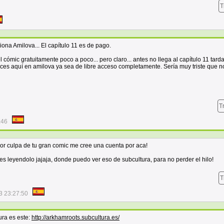
T
ciona Amilova... El capítulo 11 es de pago.
cómic gratuitamente poco a poco... pero claro... antes no llega al capítulo 11 tard
ces aquí en amilova ya sea de libre acceso completamente. Sería muy triste que n
T
:46
 por culpa de tu gran comic me cree una cuenta por aca!
s leyendolo jajaja, donde puedo ver eso de subcultura, para no perder el hilo!
T
3 23:27:50
tura es este:
http://arkhamroots.subcultura.es/