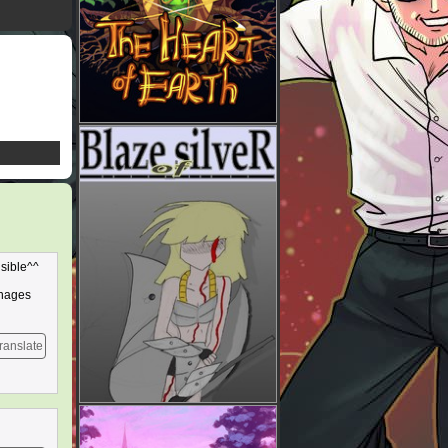
nsible^^
nnages
ranslate