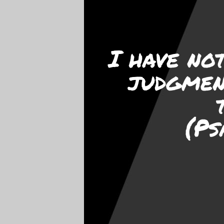
I have no
judgmen
(Ps