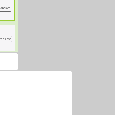
ranslate
ranslate