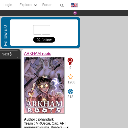
Login
Explorer
Forum
Follow us!
ARKHAM roots
Next
9
1208
218
Author :
johandark
Team :
MROscar
,
Cap. AR!
,
oogamishiguma
,
Byabya~~♥
,