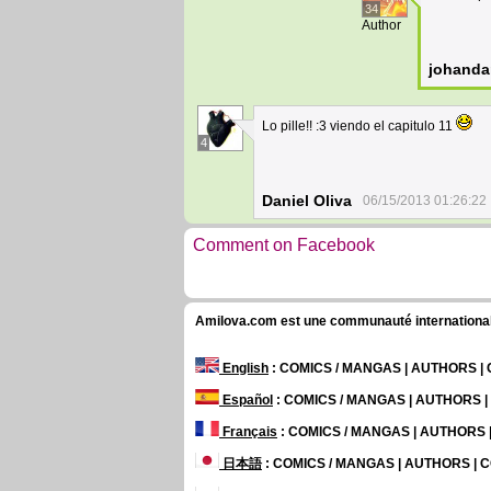
34
Author
johanda
Lo pille!! :3 viendo el capitulo 11
4
Daniel Oliva
06/15/2013 01:26:22
Comment on Facebook
Amilova.com est une communauté internationale 
English
: COMICS / MANGAS | AUTHORS 
Español
: COMICS / MANGAS | AUTHORS 
Français
: COMICS / MANGAS | AUTHORS
日本語
: COMICS / MANGAS | AUTHORS |