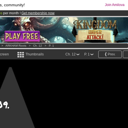
s, community!
Join Amilova
os
per month !
Get membership now
comics & mangas!
.
>
ARKHAM Roots
>
Ch. 12
>
P. 1
screen
Thumbnails
Ch. 12
P. 1
Prev.
09.