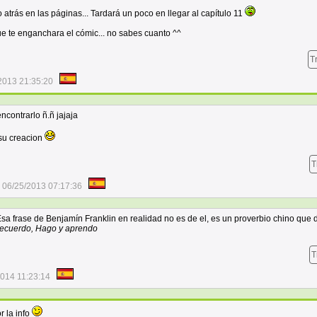
atrás en las páginas... Tardará un poco en llegar al capítulo 11
ue te enganchara el cómic... no sabes cuanto ^^
T
2013 21:35:20
ncontrarlo ñ.ñ jajaja
su creacion
T
06/25/2013 07:17:36
sa frase de Benjamín Franklin en realidad no es de el, es un proverbio chino que 
 recuerdo, Hago y aprendo
T
2014 11:23:14
r la info