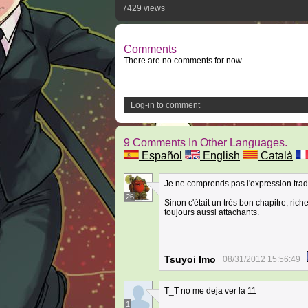
7429 views
Comments
There are no comments for now.
Log-in to comment
9 Comments In Other Languages.
Español
English
Català
Je ne comprends pas l'expression tradu
26
Sinon c'était un très bon chapitre, r
toujours aussi attachants.
Tsuyoi Imo
08/31/2012 15:56:49
T_T no me deja ver la 11
1