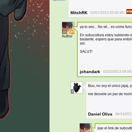
MitchRK
02/07/2013 03:40:46
ya lo veo... No sé... es como fun
34
En subucultura estoy subiendo el 
Author
bastante, espero que para enton
así.
SALUT!
johandark
02/10/2013 04:06
Buu, no soy el unico jajaj,
4
me desvele un par de noche
Daniel Oliva
06/14/201
jeje el link de subcul