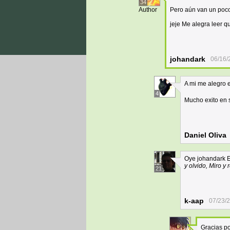
34
Author
Pero aún van un poco 
jeje Me alegra leer q
johandark
06/16/
A mi me alegro e
4
Mucho exito en 
Daniel Oliva
Oye johandark E
y olvido, Miro y
21
k-aap
07/23/
Gracias po