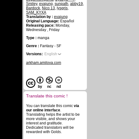
Smiley
,
evajung
,
sunpath
,
abby19
,
Bardock
,
Nico 13
,
lysgris
,
SAM_KYXA
Translation by :
evajung
Original Language:
Español
Releasing pace:
Monday,
Wednesday , Friday
Type :
manga
Genre :
Fantasy - SF
Versions:
English
arkham.amilova.com
by
nc
nd
Translate this comic !
You can translate this comic
via
our online interface
.
Translating helps the artist to be
more visible, and shows your
interest and gratitude.
Dedicated translators will be
rewarded with Golds.