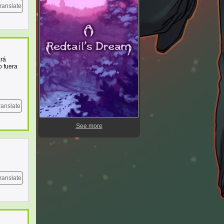
ranslate
ará
o fuera
ranslate
See more
ranslate