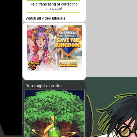
Help translating or correcting
this page!
Watch all video tutorials
You might also like