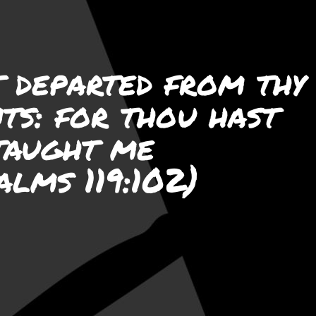
t departed from thy
ts: for thou hast
taught me
alms 119:102)