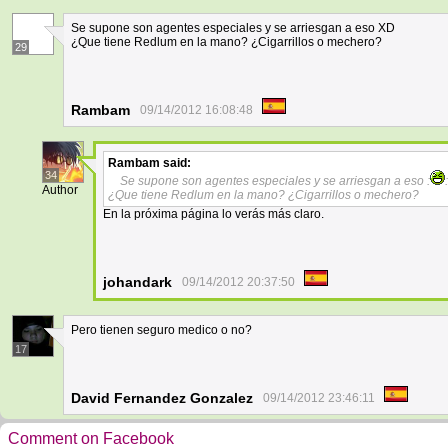
Se supone son agentes especiales y se arriesgan a eso XD
¿Que tiene Redlum en la mano? ¿Cigarrillos o mechero?
29
Rambam
09/14/2012 16:08:48
Rambam
said:
34
Se supone son agentes especiales y se arriesgan a eso :
:
Author
¿Que tiene Redlum en la mano? ¿Cigarrillos o mechero?
En la próxima página lo verás más claro.
johandark
09/14/2012 20:37:50
Pero tienen seguro medico o no?
17
David Fernandez Gonzalez
09/14/2012 23:46:11
Comment on Facebook