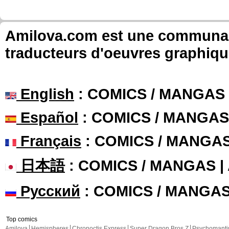
Amilova.com est une communauté
traducteurs d'oeuvres graphiqu
English
: COMICS / MANGAS
Español
: COMICS / MANGAS
Français
: COMICS / MANGA
日本語
: COMICS / MANGAS 
Русский
: COMICS / MANGA
Top comics
Amilova
Hemispheres
Chronoctis Express
Super Dragon Bros Z
Psychomant