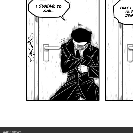
i SWEAR to
that 
god...
to 
JAM
4462 views