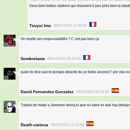
mais comme on dit: les belles plumes ne font pas les beaux o
Deux bien belles citations qui résument à peu près bien la situa
Tsuyoi Imo
08/31/2012 17:55:49
On rejette ses responsabilités ? C' est pas bien ça
16
Sombrelame
09/13/2012 00:19:33
quien te dice que te pongas delante de un bebe asesino?..por eso e
17
David Fernandez Gonzalez
09/13/2012 03:16:50
Tratará de matar a Jameson ahora,lo que no sabe es qué hay debajo 
30
Death-carioca
09/14/2012 14:13:50