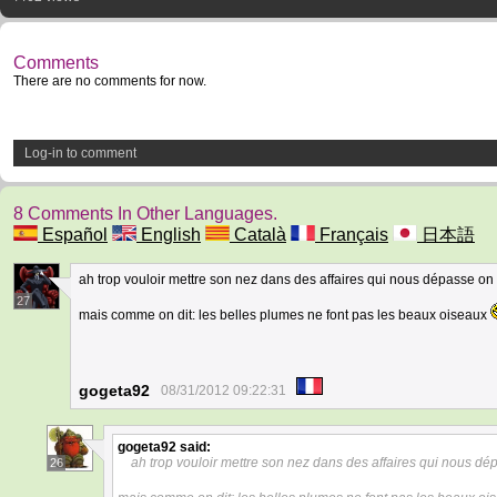
Comments
There are no comments for now.
Log-in to comment
8 Comments In Other Languages.
Español
English
Català
Français
日本語
ah trop vouloir mettre son nez dans des affaires qui nous dépasse on f
27
mais comme on dit: les belles plumes ne font pas les beaux oiseaux
gogeta92
08/31/2012 09:22:31
gogeta92
said:
ah trop vouloir mettre son nez dans des affaires qui nous dép
26