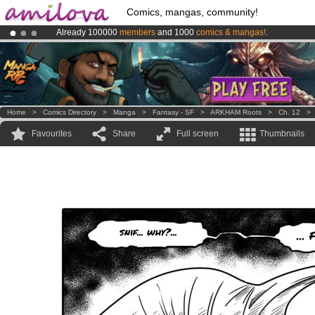
Comics, mangas, community!
Already 100000
members
and 1000
comics & mangas!
.
Premium membership from
3.95 euros
per month !
Get membership
Amilova
Kickstarter is now LIVE
!.
Home
>
Comics Directory
>
Manga
>
Fantasy - SF
>
ARKHAM Roots
>
Ch. 12
Favourites
Share
Full screen
Thumbnails
snif... why?...
... 