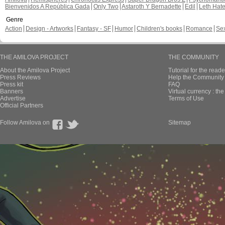
Bienvenidos A República Gada
Only Two
Astaroth Y Bernadette
Edil
Leth Hat
Genre
Action
Design - Artworks
Fantasy - SF
Humor
Children's books
Romance
Se
THE AMILOVA PROJECT
THE COMMUNITY
About the Amilova Project
Tutorial for the reade
Press Reviews
Help the Community 
Press kit
FAQ
Banners
Virtual currency : th
Advertise
Terms of Use
Official Partners
Follow Amilova on
Sitemap