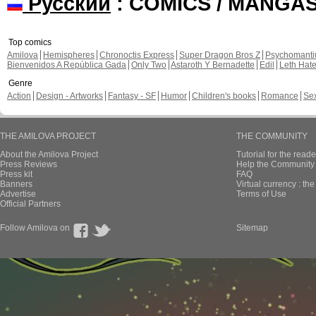
Русский
: COMICS / MANGA
Top comics
Amilova
Hemispheres
Chronoctis Express
Super Dragon Bros Z
Psychomant
Bienvenidos A República Gada
Only Two
Astaroth Y Bernadette
Edil
Leth Hat
Genre
Action
Design - Artworks
Fantasy - SF
Humor
Children's books
Romance
Se
THE AMILOVA PROJECT
THE COMMUNITY
About the Amilova Project
Tutorial for the reade
Press Reviews
Help the Community 
Press kit
FAQ
Banners
Virtual currency : th
Advertise
Terms of Use
Official Partners
Follow Amilova on
Sitemap