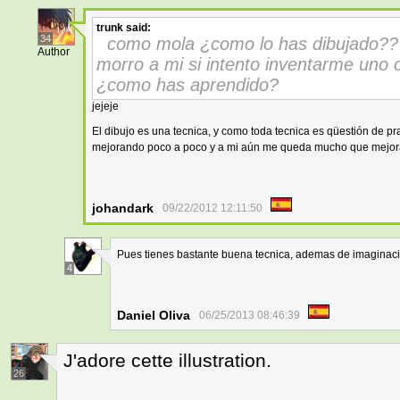
trunk
said:
34
como mola ¿como lo has dibujado?? s
Author
morro a mi si intento inventarme uno
¿como has aprendido?
jejeje
El dibujo es una tecnica, y como toda tecnica es qüestión de pr
mejorando poco a poco y a mi aún me queda mucho que mejo
johandark
09/22/2012 12:11:50
Pues tienes bastante buena tecnica, ademas de imaginac
4
Daniel Oliva
06/25/2013 08:46:39
J'adore cette illustration.
26