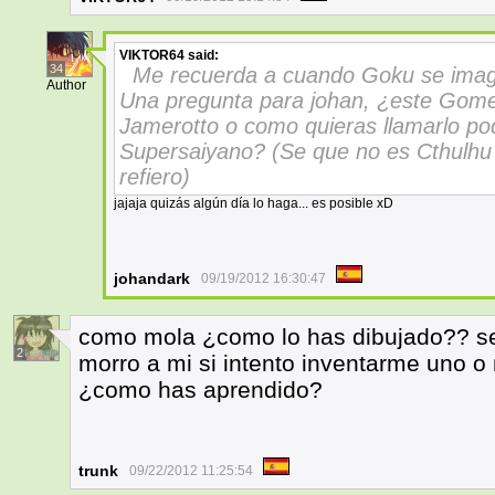
VIKTOR64
said:
34
Me recuerda a cuando Goku se imagi
Author
Una pregunta para johan, ¿este Go
Jamerotto o como quieras llamarlo po
Supersaiyano? (Se que no es Cthulhu
refiero)
jajaja quizás algún día lo haga... es posible xD
johandark
09/19/2012 16:30:47
como mola ¿como lo has dibujado?? se 
2
morro a mi si intento inventarme uno 
¿como has aprendido?
trunk
09/22/2012 11:25:54