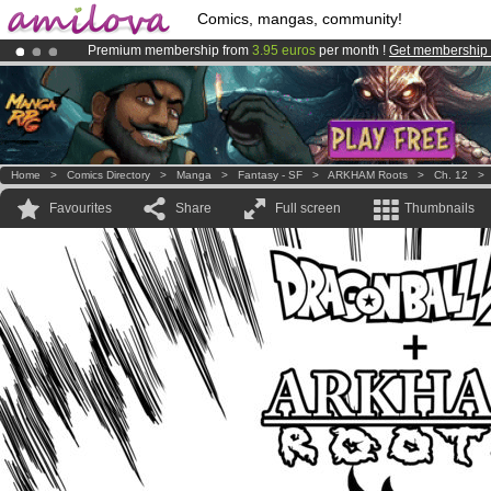
Comics, mangas, community!
Premium membership from
3.95 euros
per month !
Get membership
Amilova
Kickstarter is now LIVE
!.
Already 100000
members
and 1000
comics & mangas!
.
Home
>
Comics Directory
>
Manga
>
Fantasy - SF
>
ARKHAM Roots
>
Ch. 12
Favourites
Share
Full screen
Thumbnails