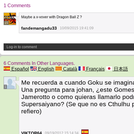
1 Comments
Maybe a x-vover with Dragon Ball Z ?
15
fandemangadu33
10/09/2015 19:41:09
Log-in to comment
6 Comments In Other Languages.
Español
English
Català
Français
日本語
Me recuerda a cuando Goku se imagina
1
Una pregunta para johan, ¿este Gom
Jamerotto o como quieras llamarlo pod
Supersaiyano? (Se que no es Cthulhu 
refiero)
VIKTOR64
09/19/2012 15:14:34