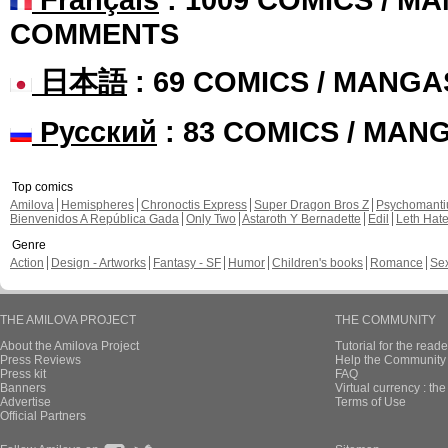
COMMENTS
日本語
: 69 COMICS / MANGA
Русский
: 83 COMICS / MAN
Top comics
Amilova
Hemispheres
Chronoctis Express
Super Dragon Bros Z
Psychomant
Bienvenidos A República Gada
Only Two
Astaroth Y Bernadette
Edil
Leth Hat
Genre
Action
Design - Artworks
Fantasy - SF
Humor
Children's books
Romance
Se
THE AMILOVA PROJECT
THE COMMUNITY
About the Amilova Project
Tutorial for the reade
Press Reviews
Help the Community 
Press kit
FAQ
Banners
Virtual currency : th
Advertise
Terms of Use
Official Partners