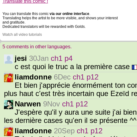
Translate this comic !
You can translate this comic
via our online interface
.
Translating helps the artist to be more visible, and shows your interest
and gratitude.
Dedicated translators will be rewarded with Golds.
Watch all video tutorials
5 comments in other languages.
jesi
30Jan
ch1 p4
c est quoi le truc a la première case
liamdonne
6Dec
ch1 p12
Et bien j'apprécie énormément ton co
plus haut c'est très incertain que Ezeïd 
Narwen
9Nov
ch1 p12
J'espère qu'il y aura une suite j'ai bie
les dernière cases qu'en il se présente ^^ 
liamdonne
20Sep
ch1 p12