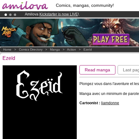
Comics, mangas, community!
Amilova
Kickstarter is now LIVE
!.
Premium membership from
3.95 euros
per month !
Get membership
Already 100000
members
and 1000
comics & mangas!
.
Home
>
Comics Directory
>
Manga
>
Action
>
Ezeïd
Ezeïd
Read manga
Last pa
Plongez vous dans l'aventure et le
Manga avec un minimum de parole
Cartoonist :
liamdonne