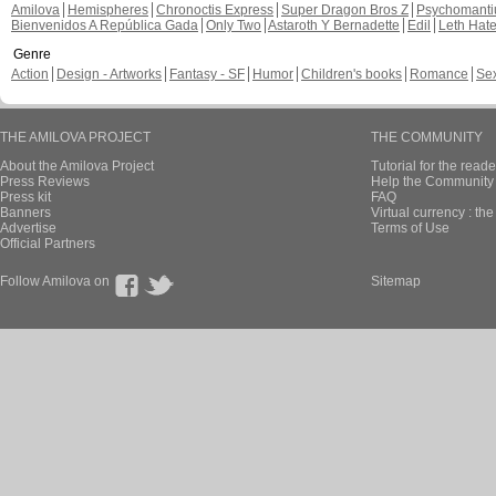
Amilova
Hemispheres
Chronoctis Express
Super Dragon Bros Z
Psychomant
Bienvenidos A República Gada
Only Two
Astaroth Y Bernadette
Edil
Leth Hat
Genre
Action
Design - Artworks
Fantasy - SF
Humor
Children's books
Romance
Se
THE AMILOVA PROJECT
THE COMMUNITY
About the Amilova Project
Tutorial for the reade
Press Reviews
Help the Community 
Press kit
FAQ
Banners
Virtual currency : th
Advertise
Terms of Use
Official Partners
Follow Amilova on
Sitemap