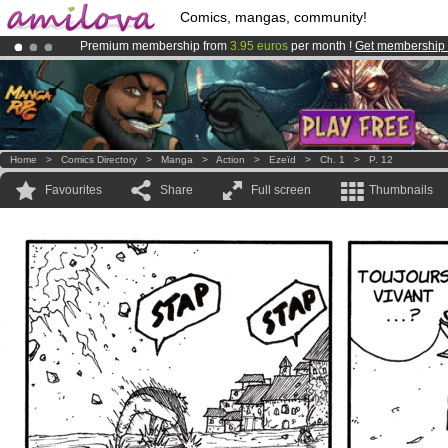
Comics, mangas, community!
Premium membership from
3.95 euros
per month !
Get membership
Amilova
Kickstarter is now LIVE
!.
Already 100000
members
and 1000
comics & mangas!
.
Home
>
Comics Directory
>
Manga
>
Action
>
Ezeïd
>
Ch. 1
>
P. 12
Favourites
Share
Full screen
Thumbnails