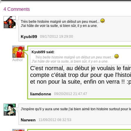
4 Comments
Très belle histoire malgré un début un peu muet...
J'ai hâte de voir la suite, si bien sûr, il y en a une.
22
Kyubi99
09/17/2012 19:29:00
Kyubi99
said:
5
Très belle histoire malgré un début un peu muet...
Author
J'ai hâte de voir la suite, si bien sûr, il y en a une.
C'est normal, au début je voulais le fa
compte c'était trop dur pour que l'hist
et non pour la suite, enfin on verra !! :
liamdonne
09/20/2012 21:47:47
J'espère qu'il y aura une suite j'ai bien aimé ton histoire surtout pour 
3
Narwen
11/09/2012 08:32:53