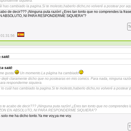
esponderme siquiera.
ál has cambiado la pagina.Si te molesto,haberlo dicho,no volveré a postear por aqu
abo de decir??? ¡Ninguna puta razón! ¿Eres tan tonto que no comprendes la fras
N ABSOLUTO, NI PARA RESPONDERME SIQUIERA"?
T
 01:31:56
a
said:
ca
said:
me gusta.
Un momento.La página ha cambiado
e dejé claramente dicho que no postearas en mis comics. Para nada, ninguna razó
para responderme siquiera.
 lo cuál has cambiado la pagina.Si te molesto,haberlo dicho,no volveré a postear 
 te acabo de decir??? ¡Ninguna puta razón! ¿Eres tan tonto que no comprendes la
ZON EN ABSOLUTO, NI PARA RESPONDERME SIQUIERA"?
 solo me ha dicho tonto.Ya me voy,ya me voy.
T