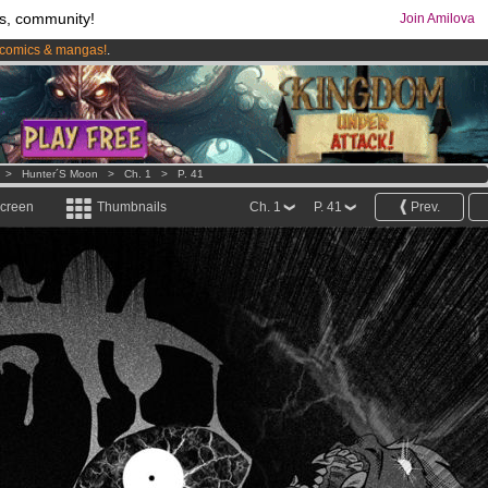
s, community!
Join Amilova
comics & mangas!
.
os
per month !
Get membership now
>
Hunter´s Moon
>
Ch. 1
>
P. 41
screen
Thumbnails
Ch. 1
P. 41
Prev.