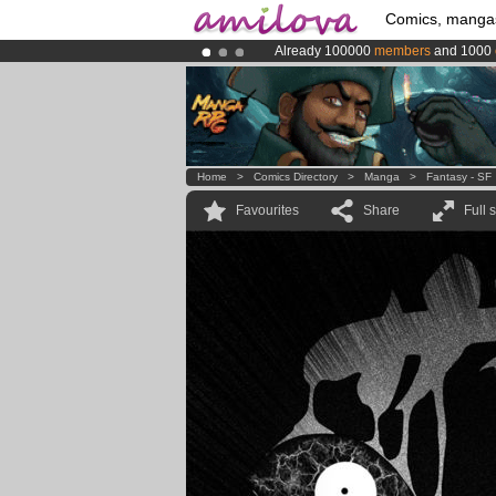
Comics, manga
Already 100000
members
and 1000
Premium membership from
3.95 eur
Amilova
Kickstarter is now LIVE
!.
Home
>
Comics Directory
>
Manga
>
Fantasy - SF
Favourites
Share
Full 