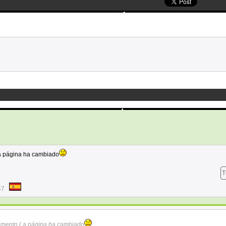
 página ha cambiado
T
47
mento.La página ha cambiado