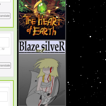
a
ranslate
. Ni
ranslate