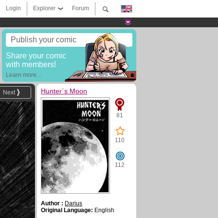
Login
Explorer
Forum
Publish your comic
Share your comic
with members!
Learn more...
Hunter´s Moon
Next
81
110
112
Author :
Darius
Original Language:
English