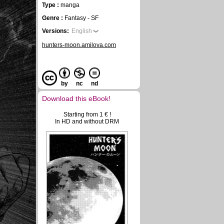
Type :
manga
Genre :
Fantasy - SF
Versions:
English
hunters-moon.amilova.com
by
nc
nd
Download this eBook!
Starting from 1 € !
In HD and without DRM