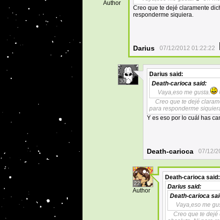
Author
Creo que te dejé claramente dic
responderme siquiera.
Darius
07/12/2012 01:22:22
Darius
said:
30
Death-carioca
said:
Vaya,eso me gusta.
Creo que te dejé claram
para responderme siquier
Y es eso por lo cuál has ca
Death-carioca
07/12/2
Death-carioca
said:
22
Darius
said:
Author
Death-carioca
sai
Vaya,eso me gus
Creo que te dejé