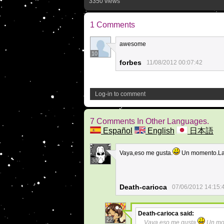
3350 views
1 Comments
awesome
10
forbes
11/08/2012 00:07:42
Log-in to comment
7 Comments In Other Languages.
Español
English
日本語
Vaya,eso me gusta.
Un momento.La
30
Death-carioca
07/06/2012 14:15:
Death-carioca
said:
22
Vaya,eso me gusta.
Un mo