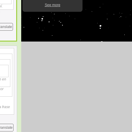
See more
í.
e
ranslate
n en
por
 frase
ranslate