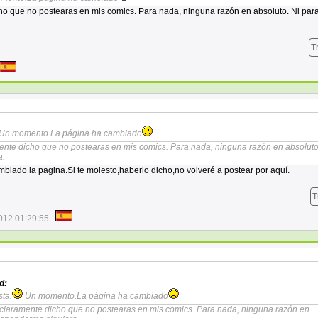
ho que no postearas en mis comics. Para nada, ninguna razón en absoluto. Ni par
T
Un momento.La página ha cambiado
ente dicho que no postearas en mis comics. Para nada, ninguna razón en absoluto
a.
mbiado la pagina.Si te molesto,haberlo dicho,no volveré a postear por aquí.
T
012 01:29:55
d:
ta.
Un momento.La página ha cambiado
 claramente dicho que no postearas en mis comics. Para nada, ninguna razón en