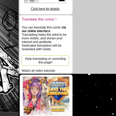
Click here for details
Translate this comic !
You can translate this comic
via
our online interface
.
Translating helps the artist to be
more visible, and shows your
interest and gratitude.
Dedicated translators will be
rewarded with Golds.
Help translating or correcting
this page!
Watch all video tutorials