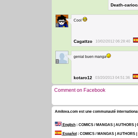
Death-carioc
Cool
6
Cagattzo
10/02/2012 06:28:40
genial buen manga
1
kotaro12
03/20/2013 04:51:36
Comment on Facebook
Amilova.com est une communauté internationale 
English
: COMICS / MANGAS | AUTHORS 
Español
: COMICS / MANGAS | AUTHORS 