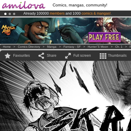
Comics, mangas, community!
Already 100000
members
and 1000
comics & mangas!
.
Premium membership from
3.95 euros
per month !
Get membership
Amilova
Kickstarter is now LIVE
!.
Home
>
Comics Directory
>
Manga
>
Fantasy - SF
>
Hunter´s Moon
>
Ch. 1
>
P
Favourites
Share
Full screen
Thumbnails