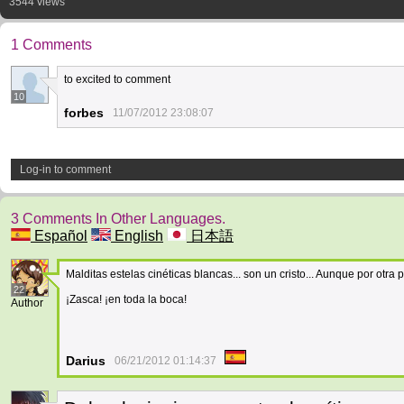
3544 views
1 Comments
to excited to comment
10
forbes
11/07/2012 23:08:07
Log-in to comment
3 Comments In Other Languages.
Español
English
日本語
Malditas estelas cinéticas blancas... son un cristo... Aunque por otra
22
¡Zasca! ¡en toda la boca!
Author
Darius
06/21/2012 01:14:37