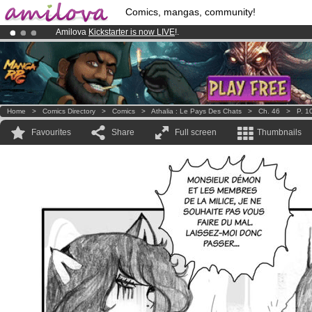
Comics, mangas, community!
Amilova
Kickstarter is now LIVE
!.
Already 134393
members
and 1208
comics & mangas!
.
Premium membership from
3.95 euros
per month !
Get membership
Home
>
Comics Directory
>
Comics
>
Athalia : Le Pays Des Chats
>
Ch. 46
>
P. 1
Favourites
Share
Full screen
Thumbnails