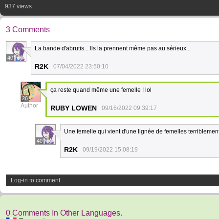
937 views
3 Comments
La bande d'abrutis... Ils la prennent même pas au sérieux...
40
R2K
07/04/2022 23:50:10
ça reste quand même une femelle ! lol
26
Author
RUBY LOWEN
09/16/2022 09:39:17
Une femelle qui vient d'une lignée de femelles terribleme
40
R2K
09/19/2022 15:08:19
Log-in to comment
0 Comments In Other Languages.