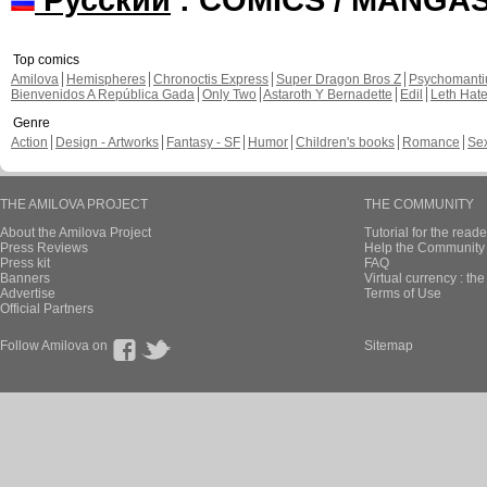
Top comics
Amilova
Hemispheres
Chronoctis Express
Super Dragon Bros Z
Psychomant
Bienvenidos A República Gada
Only Two
Astaroth Y Bernadette
Edil
Leth Hat
Genre
Action
Design - Artworks
Fantasy - SF
Humor
Children's books
Romance
Se
THE AMILOVA PROJECT
THE COMMUNITY
About the Amilova Project
Tutorial for the reade
Press Reviews
Help the Community 
Press kit
FAQ
Banners
Virtual currency : th
Advertise
Terms of Use
Official Partners
Follow Amilova on
Sitemap