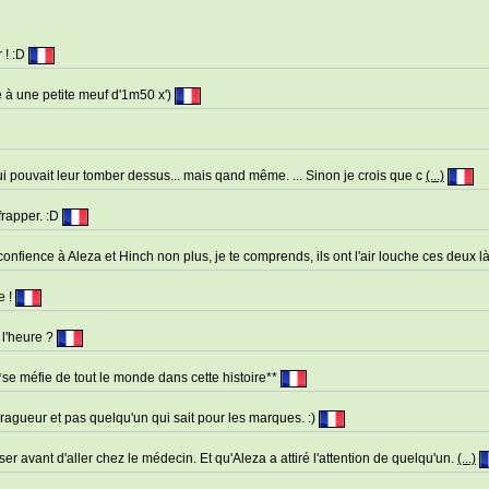
r ! :D
 à une petite meuf d'1m50 x')
qui pouvait leur tomber dessus... mais qand même. ... Sinon je crois que c
(...)
frapper. :D
confience à Aleza et Hinch non plus, je te comprends, ils ont l'air louche ces deux l
e !
r l'heure ?
*se méfie de tout le monde dans cette histoire**
ragueur et pas quelqu'un qui sait pour les marques. :)
er avant d'aller chez le médecin. Et qu'Aleza a attiré l'attention de quelqu'un.
(...)