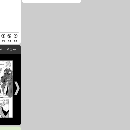
by
nc
nd
P. 1