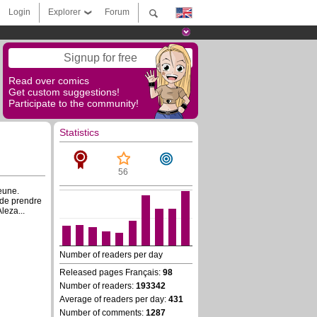
Login
Explorer
Forum
Signup for free
Read over comics
Get custom suggestions!
Participate to the community!
Statistics
56
eune.
 de prendre
leza...
Number of readers per day
Released pages Français:
98
Number of readers:
193342
Average of readers per day:
431
Number of comments:
1287