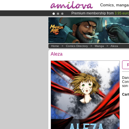
Comics, manga
Premium membership from
3.95 eur
Already 134393
members
and 1208
Amilova
Kickstarter is now LIVE
!.
Home
>
Comics Directory
>
Manga
>
Aleza
Aleza
Dans
Conf
son 
Cart