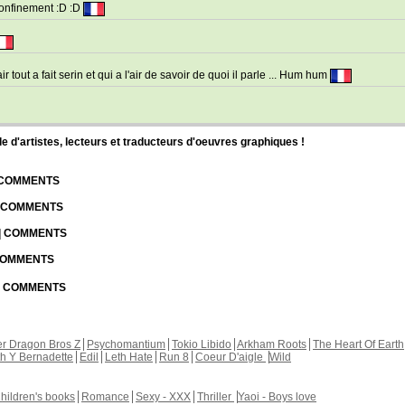
 confinement :D :D
r tout a fait serin et qui a l'air de savoir de quoi il parle ... Hum hum
d'artistes, lecteurs et traducteurs d'oeuvres graphiques !
| COMMENTS
| COMMENTS
 | COMMENTS
 COMMENTS
 | COMMENTS
r Dragon Bros Z
Psychomantium
Tokio Libido
Arkham Roots
The Heart Of Earth
th Y Bernadette
Edil
Leth Hate
Run 8
Coeur D'aigle
Wild
hildren's books
Romance
Sexy - XXX
Thriller
Yaoi - Boys love