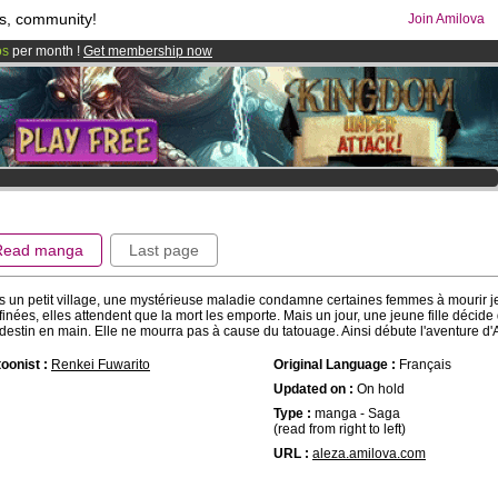
s, community!
Join Amilova
os
per month !
Get membership now
comics & mangas!
.
Read manga
Last page
 un petit village, une mystérieuse maladie condamne certaines femmes à mourir j
inées, elles attendent que la mort les emporte. Mais un jour, une jeune fille décide
destin en main. Elle ne mourra pas à cause du tatouage. Ainsi débute l'aventure d'A
oonist :
Renkei Fuwarito
Original Language :
Français
Updated on :
On hold
Type :
manga - Saga
(read from right to left)
URL :
aleza.amilova.com