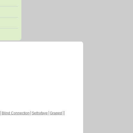
Blind Connection
Sethxfaye
Graped