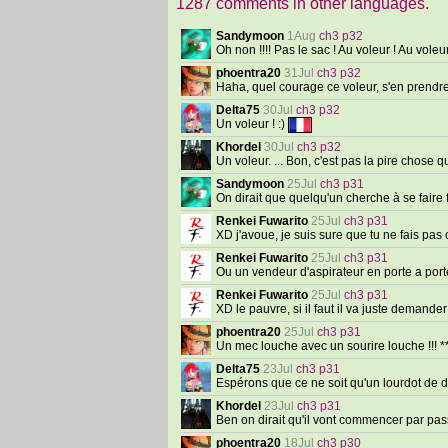
1287 comments in other languages.
Sandymoon
1Aug
ch3 p32
Oh non !!!! Pas le sac ! Au voleur ! Au voleu
phoentra20
31Jul
ch3 p32
Haha, quel courage ce voleur, s'en prendre
Delta75
30Jul
ch3 p32
Un voleur ! :)
Khordel
30Jul
ch3 p32
Un voleur. ... Bon, c'est pas la pire chose 
Sandymoon
25Jul
ch3 p31
On dirait que quelqu'un cherche à se faire 
Renkei Fuwarito
25Jul
ch3 p31
XD j'avoue, je suis sure que tu ne fais pas 
Renkei Fuwarito
25Jul
ch3 p31
Ou un vendeur d'aspirateur en porte a port
Renkei Fuwarito
25Jul
ch3 p31
XD le pauvre, si il faut il va juste demande
phoentra20
25Jul
ch3 p31
Un mec louche avec un sourire louche !!! *
Delta75
23Jul
ch3 p31
Espérons que ce ne soit qu'un lourdot de d
Khordel
23Jul
ch3 p31
Ben on dirait qu'il vont commencer par pass
phoentra20
18Jul
ch3 p30