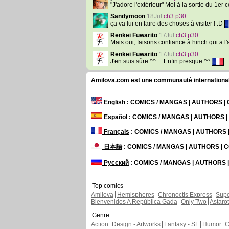
"J'adore l'extérieur" Moi à la sortie du 1er
Sandymoon
18Jul
ch3 p30
ça va lui en faire des choses à visiter ! :D
Renkei Fuwarito
17Jul
ch3 p30
Mais oui, faisons confiance à hinch qui a l'ai
Renkei Fuwarito
17Jul
ch3 p30
J'en suis sûre ^^ ... Enfin presque ^^
Amilova.com est une communauté internationale 
English
: COMICS / MANGAS | AUTHORS 
Español
: COMICS / MANGAS | AUTHORS 
Français
: COMICS / MANGAS | AUTHORS
日本語
: COMICS / MANGAS | AUTHORS |
Русский
: COMICS / MANGAS | AUTHORS
Top comics
Amilova
Hemispheres
Chronoctis Express
Supe
Bienvenidos A República Gada
Only Two
Astaro
Genre
Action
Design - Artworks
Fantasy - SF
Humor
C