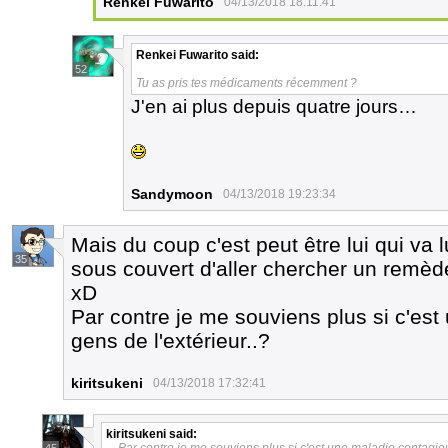
Renkei Fuwarito
04/13/2018 18:11:41
Renkei Fuwarito
said:
52
Tu as pris tes médicaments récemment ?
J'en ai plus depuis quatre jours…
Sandymoon
04/13/2018 19:23:34
Mais du coup c'est peut être lui qui va l
35
sous couvert d'aller chercher un remèd
xD
Par contre je me souviens plus si c'es
gens de l'extérieur..?
kiritsukeni
04/13/2018 17:32:41
kiritsukeni
said: