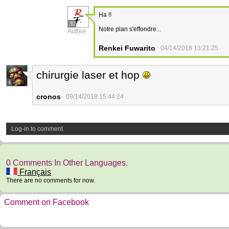
Ha !!
30
Notre plan s'effondre...
Author
Renkei Fuwarito
04/14/2018 13:21:25
chirurgie laser et hop
4
cronos
09/14/2018 15:44:24
Log-in to comment
0 Comments In Other Languages.
Français
There are no comments for now.
Comment on Facebook