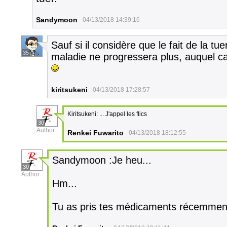
Sandymoon
04/13/2018 14:39:16
Sauf si il considère que le fait de la tue
35
maladie ne progressera plus, auquel cas
kiritsukeni
04/13/2018 17:28:57
Kiritsukeni: ... J'appel les flics
30
Author
Renkei Fuwarito
04/13/2018 18:12:55
Sandymoon :Je heu...
30
Author
Hm...
Tu as pris tes médicaments récemmen