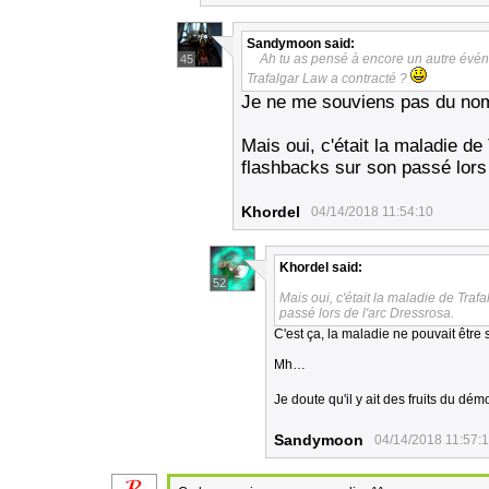
Sandymoon
said:
Ah tu as pensé à encore un autre évé
45
Trafalgar Law a contracté ?
Je ne me souviens pas du nom, 
Mais oui, c'était la maladie de
flashbacks sur son passé lors
Khordel
04/14/2018 11:54:10
Khordel
said:
52
Mais oui, c'était la maladie de Traf
passé lors de l'arc Dressrosa.
C'est ça, la maladie ne pouvait être
Mh…
Je doute qu'il y ait des fruits du 
Sandymoon
04/14/2018 11:57: