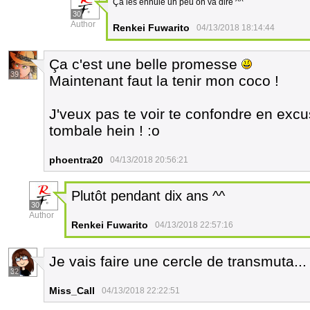
Ça les ennuie un peu on va dire ^^
30
Author
Renkei Fuwarito
04/13/2018 18:14:44
Ça c'est une belle promesse
39
Maintenant faut la tenir mon coco !
J'veux pas te voir te confondre en exc
tombale hein ! :o
phoentra20
04/13/2018 20:56:21
Plutôt pendant dix ans ^^
30
Author
Renkei Fuwarito
04/13/2018 22:57:16
Je vais faire une cercle de transmuta.
32
Miss_Call
04/13/2018 22:22:51