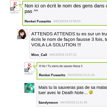
Non ici on écrit le nom des gens dans u
30
pas ^^
Author
Renkei Fuwarito
04/13/2018 22:56:53
ATTENDS ATTENDS tu es sur un truc !
32
écris le nom de façon fausse 3 fois, 
VOILA LA SOLUTION !!!
Miss_Call
04/13/2018 23:07:22
!!! Ho ! Tu viens de sauver Aleza !!
30
Author
Renkei Fuwarito
04/13/2018 23:21:42
Mais tu la sauveras pas de sa malad
52
tuer avec le Death Note…
Sandymoon
04/14/2018 11:51:30