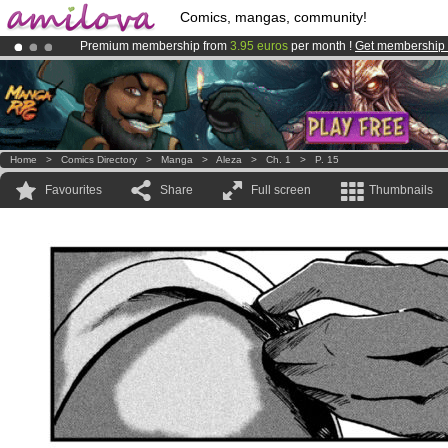
Comics, mangas, community!
Premium membership from
3.95 euros
per month !
Get membership
Already 134393
members
and 1208
comics & mangas!
.
Amilova
Kickstarter is now LIVE
!.
Home
>
Comics Directory
>
Manga
>
Aleza
>
Ch. 1
>
P. 15
Favourites
Share
Full screen
Thumbnails