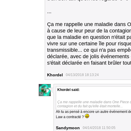
...
Ça me rappelle une maladie dans On
à cause de leur peur de la contagion e
que la maladie en question n'était pa
vivre sur une certaine île pour risque
transmissible... ce qui n'a pas empêc
déclarée, avec de jolis événements c
s'était déclarée en faisant brûler t
Khordel
04/13/2018 18:13:24
Khordel
said:
52
Ça me rappelle une maladie dans One Piece qu
contagion et du fait qu'elle était mortelle...
Ah tu as pensé à encore un autre événement de
Law a contracté ?
Sandymoon
04/14/2018 11:50:05