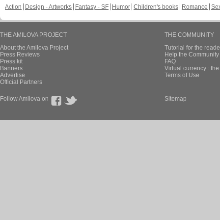
Action
Design - Artworks
Fantasy - SF
Humor
Children's books
Romance
Se
THE AMILOVA PROJECT
THE COMMUNITY
About the Amilova Project
Tutorial for the reade
Press Reviews
Help the Community 
Press kit
FAQ
Banners
Virtual currency : th
Advertise
Terms of Use
Official Partners
Follow Amilova on
Sitemap