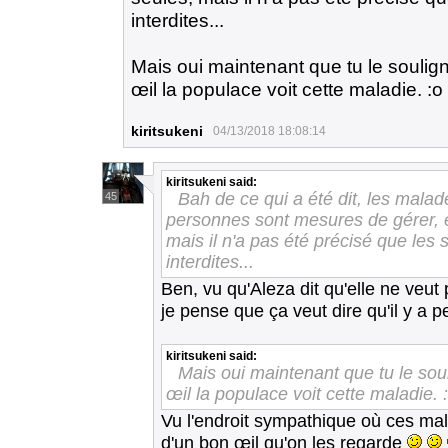
interdites...
Mais oui maintenant que tu le soulign
œil la populace voit cette maladie. :o
kiritsukeni
04/13/2018 18:08:14
kiritsukeni
said:
Bah de ce qui a été dit, les mala
45
personnes sont mesures de gérer, et
mais il n'a pas été précisé que les
interdites...
Ben, vu qu'Aleza dit qu'elle ne veut 
je pense que ça veut dire qu'il y a 
kiritsukeni
said:
Mais oui maintenant que tu le soul
œil la populace voit cette maladie. 
Vu l'endroit sympathique où ces mal
d'un bon œil qu'on les regarde