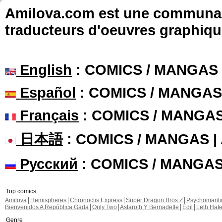
Amilova.com est une communauté
traducteurs d'oeuvres graphiqu
English
: COMICS / MANGAS
Español
: COMICS / MANGAS
Français
: COMICS / MANGA
日本語
: COMICS / MANGAS 
Русский
: COMICS / MANGA
Top comics
Amilova
Hemispheres
Chronoctis Express
Super Dragon Bros Z
Psychomant
Bienvenidos A República Gada
Only Two
Astaroth Y Bernadette
Edil
Leth Hat
Genre