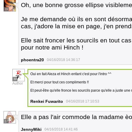
Oh, une bonne grosse ellipse visiblem
39
Je me demande où ils en sont désormais
cas, j'adore la mise en page, j'en pren
Elle sait froncer les sourcils en tout cas
pour notre ami Hinch !
phoentra20
04/16/2018 14:36:17
Oui en fait Aleza et Hinch enfant c'est pour l'intro ^^
30
Et merci pour tout ces compliments !!
Author
Et peut-être qu'elle fronce les sourcils parce qu'elle a juste un
Renkei Fuwarito
04/16/2018 17:10:53
Elle a pas l'air commode la madame è
37
JennyMiki
04/16/2018 14:41:46