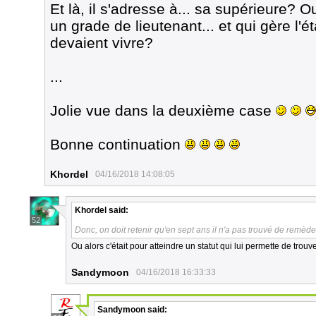
Et là, il s'adresse à... sa supérieure?
un grade de lieutenant... et qui gère l'
devaient vivre?
...
Jolie vue dans la deuxième case
Bonne continuation
Khordel
04/16/2018 14:08:05
Khordel
said:
52
Donc, on doit retenir qu'en sept ans il n'a pas trouvé de remèd
Ou alors c'était pour atteindre un statut qui lui permette de trouv
Sandymoon
04/16/2018 16:33:33
Sandymoon
said: