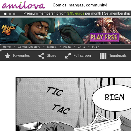
Comics, mangas, community!
Premium membership from
3.95 euros
per month !
Get membership
Already 134393
members
and 1208
comics & mangas!
.
Amilova
Kickstarter is now LIVE
!.
Home
>
Comics Directory
>
Manga
>
Aleza
>
Ch. 1
>
P. 17
Favourites
Share
Full screen
Thumbnails