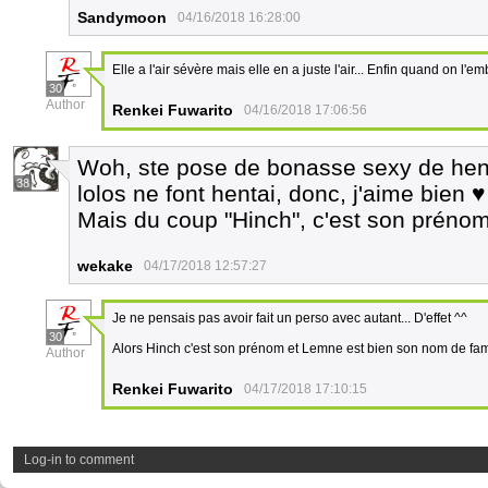
Sandymoon
04/16/2018 16:28:00
Elle a l'air sévère mais elle en a juste l'air... Enfin quand on l'e
30
Author
Renkei Fuwarito
04/16/2018 17:06:56
Woh, ste pose de bonasse sexy de henta
38
lolos ne font hentai, donc, j'aime bien ♥
Mais du coup "Hinch", c'est son préno
wekake
04/17/2018 12:57:27
Je ne pensais pas avoir fait un perso avec autant... D'effet ^^
30
Alors Hinch c'est son prénom et Lemne est bien son nom de fam
Author
Renkei Fuwarito
04/17/2018 17:10:15
Log-in to comment