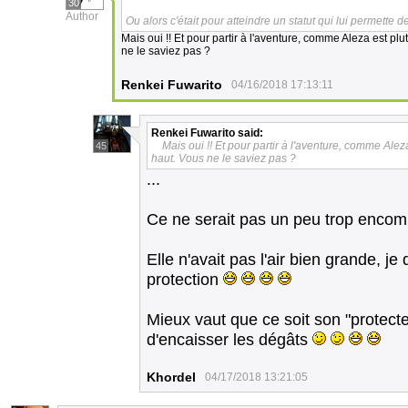
30
Author
Ou alors c'était pour atteindre un statut qui lui permette d
Mais oui !! Et pour partir à l'aventure, comme Aleza est plu
ne le saviez pas ?
Renkei Fuwarito
04/16/2018 17:13:11
Renkei Fuwarito
said:
Mais oui !! Et pour partir à l'aventure, comme Alez
45
haut. Vous ne le saviez pas ?
...
Ce ne serait pas un peu trop encom
Elle n'avait pas l'air bien grande, j
protection
Mieux vaut que ce soit son "protecteu
d'encaisser les dégâts
Khordel
04/17/2018 13:21:05