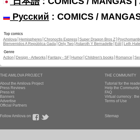
日本語
: COMICS / MANGAS 
Русский
: COMICS / MANGA
Top comics
Amilova
Hemispheres
Chronoctis Express
Super Dragon Bros Z
Psychomant
Bienvenidos A República Gada
Only Two
Astaroth Y Bernadette
Edil
Leth Hat
Genre
Action
Design - Artworks
Fantasy - SF
Humor
Children's books
Romance
Se
THE AMILOVA PROJECT
THE COMMUNITY
About the Amilova Project
Tutorial for the reade
Press Reviews
Help the Community 
Press kit
FAQ
Banners
Virtual currency : th
Advertise
Terms of Use
Official Partners
Follow Amilova on
Sitemap