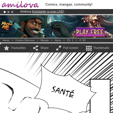
Comics, mangas, community!
Amilova
Kickstarter is now LIVE
!.
Already 134393
members
and 1208
comics & mangas!
.
Premium membership from
3.95 euros
per month !
Get membership
Home
>
Comics Directory
>
Manga
>
Aleza
>
Ch. 1
>
P. 30
Favourites
Share
Full screen
Thumbnails