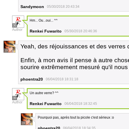
Sandymoon
05/30/2018 20:43:34
Hm... Ou...oui... ^^
30
Author
Renkei Fuwarito
05/30/2018 20:46:36
Yeah, des réjouissances et des verres 
39
Enfin, à mon avis il pense à autre chose
sourire extrêmement mesuré qu'il nous f
phoentra20
06/04/2018 18:31:18
Un autre verre? ^^
30
Author
Renkei Fuwarito
06/04/2018 18:32:45
Pourquoi pas, après tout la picole c'est sérieux :o
39
phoentra20
06/04/2018 18:34:35