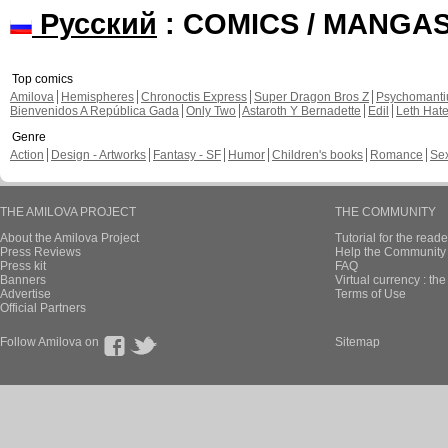
Русский
: COMICS / MANGA
Top comics
Amilova
Hemispheres
Chronoctis Express
Super Dragon Bros Z
Psychomant
Bienvenidos A República Gada
Only Two
Astaroth Y Bernadette
Edil
Leth Hat
Genre
Action
Design - Artworks
Fantasy - SF
Humor
Children's books
Romance
Se
THE AMILOVA PROJECT
THE COMMUNITY
About the Amilova Project
Tutorial for the reade
Press Reviews
Help the Community 
Press kit
FAQ
Banners
Virtual currency : th
Advertise
Terms of Use
Official Partners
Follow Amilova on
Sitemap