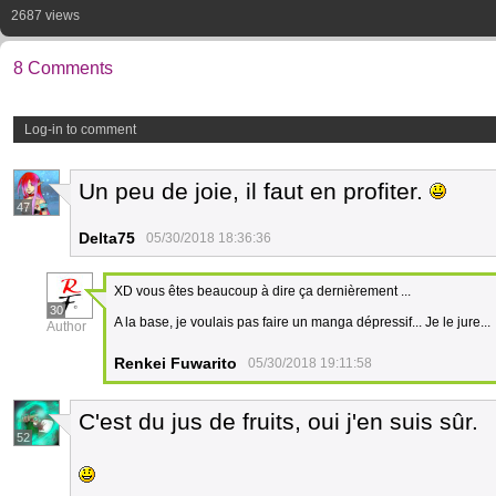
2687 views
8 Comments
Log-in to comment
Un peu de joie, il faut en profiter.
47
Delta75
05/30/2018 18:36:36
XD vous êtes beaucoup à dire ça dernièrement ...
30
A la base, je voulais pas faire un manga dépressif... Je le jure...
Author
Renkei Fuwarito
05/30/2018 19:11:58
C'est du jus de fruits, oui j'en suis sûr.
52