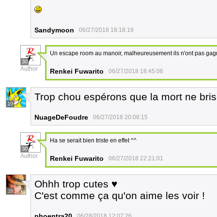
Sandymoon
06/27/2018 18:18:19
Un escape room au manoir, malheureusement ils n'ont pas gagn
30
Author
Renkei Fuwarito
06/27/2018 18:45:06
Trop chou espérons que la mort ne bris
10
NuageDeFoudre
06/27/2018 20:08:15
Ha se serait bien triste en effet ^^
30
Author
Renkei Fuwarito
06/27/2018 22:21:01
Ohhh trop cutes ♥
39
C'est comme ça qu'on aime les voir !
phoentra20
06/28/2018 12:07:26