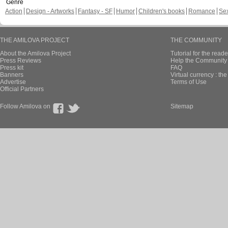
Genre
Action
Design - Artworks
Fantasy - SF
Humor
Children's books
Romance
Se
THE AMILOVA PROJECT
THE COMMUNITY
About the Amilova Project
Tutorial for the reade
Press Reviews
Help the Community 
Press kit
FAQ
Banners
Virtual currency : th
Advertise
Terms of Use
Official Partners
Follow Amilova on
Sitemap