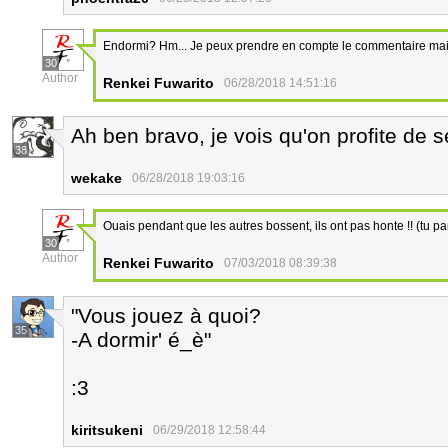
Endormi? Hm... Je peux prendre en compte le commentaire mais l
30
Author
Renkei Fuwarito
06/28/2018 14:51:16
Ah ben bravo, je vois qu'on profite de 
38
wekake
06/28/2018 19:03:16
Ouais pendant que les autres bossent, ils ont pas honte !! (tu pa
30
Author
Renkei Fuwarito
07/03/2018 08:39:38
"Vous jouez à quoi?
35
-A dormir' é_è"
:3
kiritsukeni
06/29/2018 12:58:44