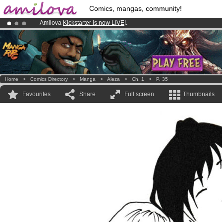
Comics, mangas, community!
Amilova
Kickstarter is now LIVE
!.
Already 100000
members
and 1000
comics & mangas!
.
Premium membership from
3.95 euros
per month !
Get membership
Home
>
Comics Directory
>
Manga
>
Aleza
>
Ch. 1
>
P. 35
Favourites
Share
Full screen
Thumbnails