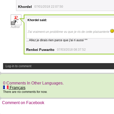
Khordel
07/01/2018 22:07:50
Khordel
said:
30
Author
J'ai vraiment un problème vu que je ris de cette plaisanterie
... Allez je dirais rien parce que j'ai ri aussi ^^
Renkei Fuwarito
07/03/2018 08:37:52
Log-in to comment
0 Comments In Other Languages.
Français
There are no comments for now.
Comment on Facebook