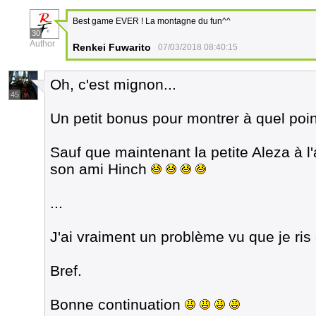
Best game EVER ! La montagne du fun^^
30
Author
Renkei Fuwarito
07/03/2018 08:40:15
Oh, c'est mignon...
45
Un petit bonus pour montrer à quel point
Sauf que maintenant la petite Aleza à l
son ami Hinch
...
J'ai vraiment un problème vu que je ris
Bref.
Bonne continuation