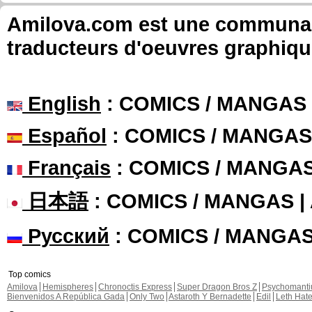
Amilova.com est une communauté
traducteurs d'oeuvres graphiqu
English
: COMICS / MANGAS
Español
: COMICS / MANGAS
Français
: COMICS / MANGA
日本語
: COMICS / MANGAS 
Русский
: COMICS / MANGA
Top comics
Amilova
Hemispheres
Chronoctis Express
Super Dragon Bros Z
Psychomant
Bienvenidos A República Gada
Only Two
Astaroth Y Bernadette
Edil
Leth Hat