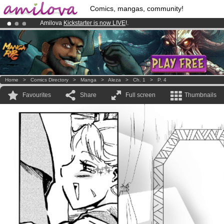
Comics, mangas, community!
Amilova
Kickstarter is now LIVE
!.
Premium membership from
3.95 euros
per month !
Get membership
Already 134393
members
and 1208
comics & mangas!
.
Home
>
Comics Directory
>
Manga
>
Aleza
>
Ch. 1
>
P. 4
Favourites
Share
Full screen
Thumbnails