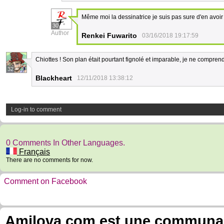
Même moi la dessinatrice je suis pas sure d'en avoir 
30
Author
Renkei Fuwarito
03/16/2018 19:17:59
Chiottes ! Son plan était pourtant fignolé et imparable, je ne comprend
32
Blackheart
12/11/2018 13:38:12
Log-in to comment
0 Comments In Other Languages.
Français
There are no comments for now.
Comment on Facebook
Amilova.com est une communauté