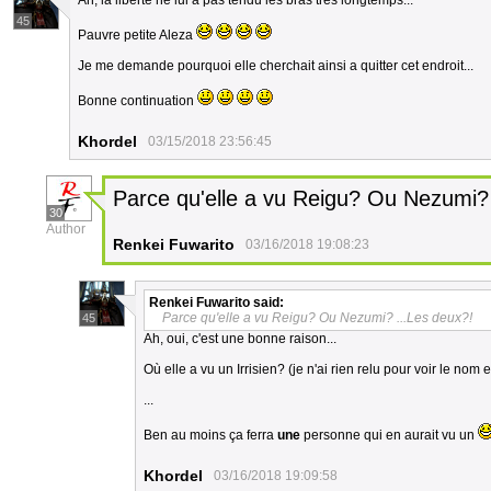
Ah, la liberté ne lui a pas tendu les bras très longtemps...
45
Pauvre petite Aleza
Je me demande pourquoi elle cherchait ainsi a quitter cet endroit...
Bonne continuation
Khordel
03/15/2018 23:56:45
Parce qu'elle a vu Reigu? Ou Nezumi? 
30
Author
Renkei Fuwarito
03/16/2018 19:08:23
Renkei Fuwarito
said:
Parce qu'elle a vu Reigu? Ou Nezumi? ...Les deux?!
45
Ah, oui, c'est une bonne raison...
Où elle a vu un Irrisien? (je n'ai rien relu pour voir le nom ex
...
Ben au moins ça ferra
une
personne qui en aurait vu un
Khordel
03/16/2018 19:09:58