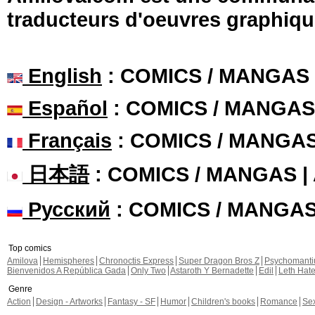
traducteurs d'oeuvres graphiqu
English
: COMICS / MANGAS
Español
: COMICS / MANGAS
Français
: COMICS / MANGA
日本語
: COMICS / MANGAS 
Русский
: COMICS / MANGA
Top comics
Amilova
Hemispheres
Chronoctis Express
Super Dragon Bros Z
Psychomant
Bienvenidos A República Gada
Only Two
Astaroth Y Bernadette
Edil
Leth Hat
Genre
Action
Design - Artworks
Fantasy - SF
Humor
Children's books
Romance
Se