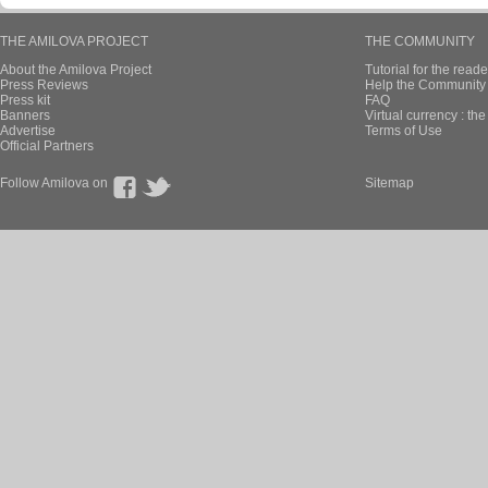
THE AMILOVA PROJECT
THE COMMUNITY
About the Amilova Project
Tutorial for the reade
Press Reviews
Help the Community 
Press kit
FAQ
Banners
Virtual currency : th
Advertise
Terms of Use
Official Partners
Follow Amilova on
Sitemap