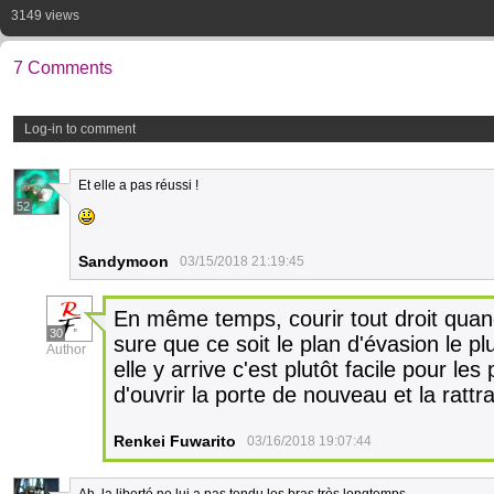
3149 views
7 Comments
Log-in to comment
Et elle a pas réussi !
52
Sandymoon
03/15/2018 21:19:45
En même temps, courir tout droit quand
30
sure que ce soit le plan d'évasion le p
Author
elle y arrive c'est plutôt facile pour les
d'ouvrir la porte de nouveau et la rattra
Renkei Fuwarito
03/16/2018 19:07:44