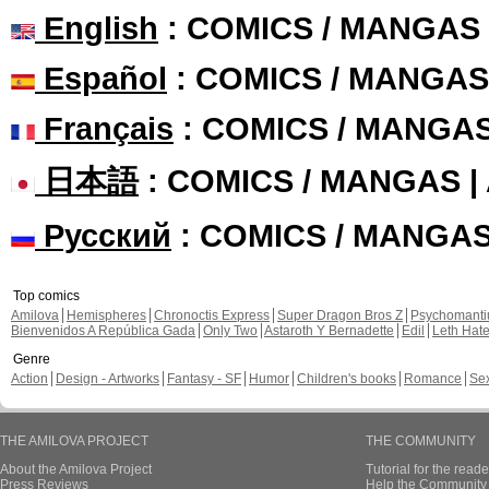
English
: COMICS / MANGAS
Español
: COMICS / MANGAS
Français
: COMICS / MANGA
日本語
: COMICS / MANGAS 
Русский
: COMICS / MANGA
Top comics
Amilova
Hemispheres
Chronoctis Express
Super Dragon Bros Z
Psychomant
Bienvenidos A República Gada
Only Two
Astaroth Y Bernadette
Edil
Leth Hat
Genre
Action
Design - Artworks
Fantasy - SF
Humor
Children's books
Romance
Se
THE AMILOVA PROJECT
THE COMMUNITY
About the Amilova Project
Tutorial for the reade
Press Reviews
Help the Community 