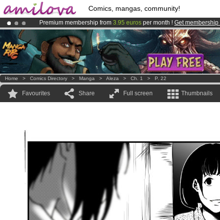
Comics, mangas, community!
Premium membership from
3.95 euros
per month !
Get membership
Amilova
Kickstarter is now LIVE
!.
Already 134393
members
and 1208
comics & mangas!
.
Home
>
Comics Directory
>
Manga
>
Aleza
>
Ch. 1
>
P. 22
Favourites
Share
Full screen
Thumbnails