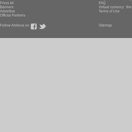
Press kit
FAQ
Banners
Virtual currency : th
Advertise
Terms of Use
Official Partners
Follow Amilova on
Sitemap