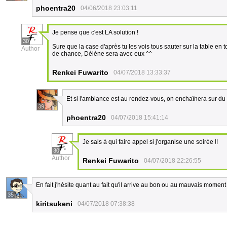
phoentra20
04/06/2018 23:03:11
Je pense que c'est LA solution !
30
Sure que la case d'après tu les vois tous sauter sur la table en 
Author
de chance, Délène sera avec eux ^^
Renkei Fuwarito
04/07/2018 13:33:37
Et si l'ambiance est au rendez-vous, on enchaînera sur d
39
phoentra20
04/07/2018 15:41:14
Je sais à qui faire appel si j'organise une soirée !!
30
Author
Renkei Fuwarito
04/07/2018 22:26:55
En fait j'hésite quant au fait qu'il arrive au bon ou au mauvais moment
35
kiritsukeni
04/07/2018 07:38:38