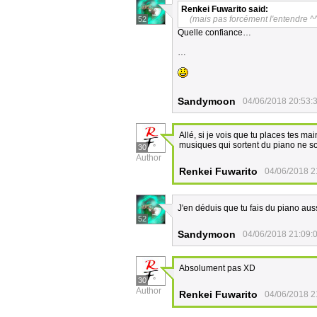
Renkei Fuwarito
said:
(mais pas forcément l'entendre ^
52
Quelle confiance…
…
Sandymoon
04/06/2018 20:53:
Allé, si je vois que tu places tes ma
musiques qui sortent du piano ne s
30
Author
Renkei Fuwarito
04/06/2018 2
J'en déduis que tu fais du piano au
52
Sandymoon
04/06/2018 21:09:
Absolument pas XD
30
Author
Renkei Fuwarito
04/06/2018 2