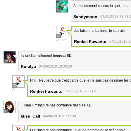
Alors comment sauras-tu que je pl
52
Sandymoon
04/06/2018 21:18:
J'ai fais de la batterie, je saurais !!
30
Author
Renkei Fuwarito
04/06/2018 2
Ils ont l'air tellement heureux 8D
28
Kuralya
04/06/2018 19:30:29
Hm... Peut-être que c'est parce que je ne sais pas dessiner les
30
Author
Renkei Fuwarito
04/06/2018 20:21:43
... Nan il m'inspire pas confiance désolée XD
32
Miss_Call
04/06/2018 21:37:30
Qui t'inspire pas confiance, le jeune homme ou le scénario?