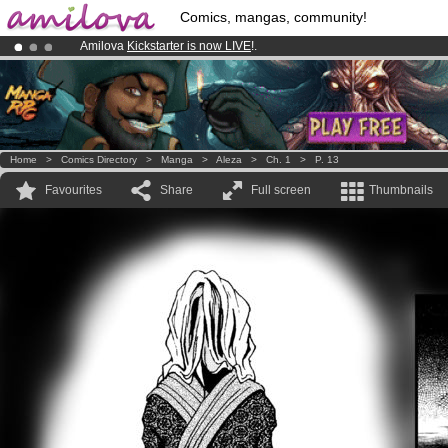
Comics, mangas, community!
Amilova
Kickstarter is now LIVE
!.
Premium membership from
3.95 euros
per month !
Get membership
Already 100000
members
and 1000
comics & mangas!
.
Home
>
Comics Directory
>
Manga
>
Aleza
>
Ch. 1
>
P. 13
Favourites
Share
Full screen
Thumbnails