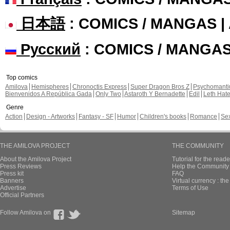
日本語
: COMICS / MANGAS 
Русский
: COMICS / MANGA
Top comics
Amilova
Hemispheres
Chronoctis Express
Super Dragon Bros Z
Psychomant
Bienvenidos A República Gada
Only Two
Astaroth Y Bernadette
Edil
Leth Hat
Genre
Action
Design - Artworks
Fantasy - SF
Humor
Children's books
Romance
Se
THE AMILOVA PROJECT
THE COMMUNITY
About the Amilova Project
Tutorial for the reade
Press Reviews
Help the Community 
Press kit
FAQ
Banners
Virtual currency : th
Advertise
Terms of Use
Official Partners
Follow Amilova on
Sitemap