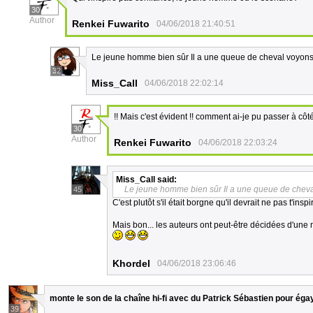
30
Author
Renkei Fuwarito
04/06/2018 21:40:51
Le jeune homme bien sûr Il a une queue de cheval voyons
32
Miss_Call
04/06/2018 22:02:14
!! Mais c'est évident !! comment ai-je pu passer à côt
30
Author
Renkei Fuwarito
04/06/2018 22:03:24
Miss_Call
said:
Le jeune homme bien sûr Il a une queue de cheva
45
C'est plutôt s'il était borgne qu'il devrait ne pas t'insp
Mais bon... les auteurs ont peut-être décidées d'une
Khordel
04/06/2018 23:06:46
monte le son de la chaîne hi-fi avec du Patrick Sébastien pour éga
39