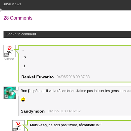
3050 views
28 Comments
Log-in to comment
...
30
...?
Author
...!
Renkei Fuwarito
04/06/2018 09:37:33
Bon j'espère qu'il va la réconforter. J'aime pas laisser les gens dans u
52
Sandymoon
04/06/2018 14:02:32
Mais vas-y, ne sois pas timide, réconforte la^^
30