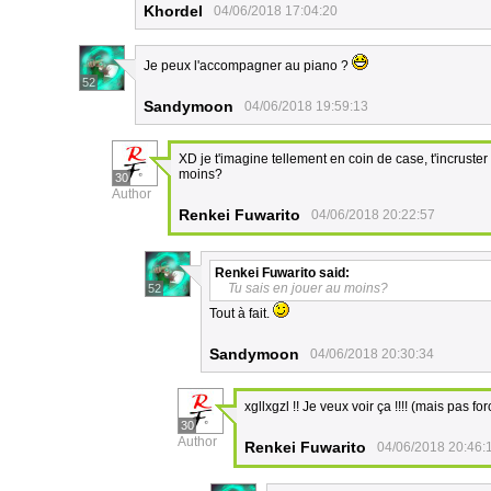
Khordel
04/06/2018 17:04:20
Je peux l'accompagner au piano ?
52
Sandymoon
04/06/2018 19:59:13
XD je t'imagine tellement en coin de case, t'incruster
moins?
30
Author
Renkei Fuwarito
04/06/2018 20:22:57
Renkei Fuwarito
said:
Tu sais en jouer au moins?
52
Tout à fait.
Sandymoon
04/06/2018 20:30:34
xgllxgzl !! Je veux voir ça !!!! (mais pas f
30
Author
Renkei Fuwarito
04/06/2018 20:46: