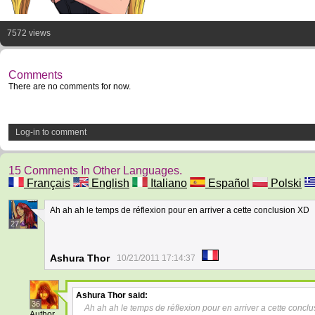
7572 views
Comments
There are no comments for now.
Log-in to comment
15 Comments In Other Languages.
Français
English
Italiano
Español
Polski
Ah ah ah le temps de réflexion pour en arriver a cette conclusion XD
27
Ashura Thor
10/21/2011 17:14:37
Ashura Thor
said:
36
Ah ah ah le temps de réflexion pour en arriver a cette concl
Author