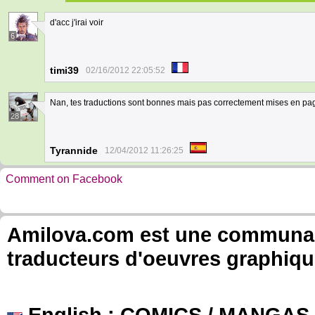
d'acc j'irai voir
6
timi39
02/16/2012 22:05:52
Nan, tes traductions sont bonnes mais pas correctement mises en pag
28
Tyrannide
12/04/2012 11:26:25
Comment on Facebook
Amilova.com est une communauté
traducteurs d'oeuvres graphiqu
English
: COMICS / MANGAS