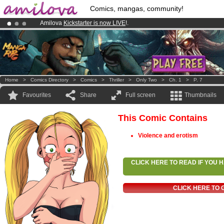
Comics, mangas, community!
Amilova
Kickstarter is now LIVE
!.
Premium membership from
3.95 euros
per month !
Get membership
Already 100000
members
and 1000
comics & mangas!
.
Home
>
Comics Directory
>
Comics
>
Thriller
>
Only Two
>
Ch. 1
>
P. 7
Favourites
Share
Full screen
Thumbnails
This Comic Contains
Violence and erotism
CLICK HERE TO READ IF YOU
CLICK HERE TO