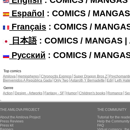
Español
: COMICS / MANGAS
Français
: COMICS / MANGA
日本語
: COMICS / MANGAS 
Русский
: COMICS / MANGA
Top comics
Amilova
Hemispheres
Chronoctis Express
Super Dragon Bros Z
Psychomant
Bienvenidos A República Gada
Only Two
Astaroth Y Bernadette
Edil
Leth Hat
Genre
Action
Design - Artworks
Fantasy - SF
Humor
Children's books
Romance
Se
THE AMILOVA PROJECT
THE COMMUNITY
About the Amilova Project
Tutorial for the reade
Press Reviews
Help the Community 
Press kit
FAQ
Banners
Virtual currency : th