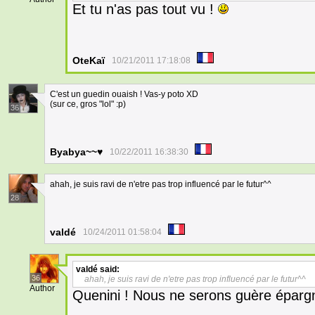
Et tu n'as pas tout vu !
OteKaï
10/21/2011 17:18:08
C'est un guedin ouaish ! Vas-y poto XD
(sur ce, gros "lol" :p)
36
Byabya~~♥
10/22/2011 16:38:30
ahah, je suis ravi de n'etre pas trop influencé par le futur^^
28
valdé
10/24/2011 01:58:04
valdé
said:
36
ahah, je suis ravi de n'etre pas trop influencé par le futur^^
Author
Quenini ! Nous ne serons guère éparg