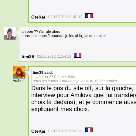
OteKaï
02/16/2012 21:49:10
ah bon ?? j'ai raté alors
dans les bonus ? pourtant je les ai lu, j'ai du oublier
6
timi39
02/16/2012 21:54:18
timi39
said:
36
ah bon ?? j'ai raté alors
Author
dans les bonus ? pourtant je les ai lu, j'ai du oublier
Dans le bas du site off, sur la gauche, i
interview pour Amilova que j'ai transfér
choix là dedans), et je commence auss
expliquant mes choix.
OteKaï
02/16/2012 22:00:29