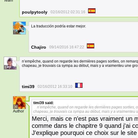
Team
poulpytooly
02/16/2012 02:31:16
La traducción podría estar mejor.
7
Chajiro
09/14/2016 16:47:22
n’empêche, quand on regarde les dernières pages sorties, on remarq
chapeau, je trouvais ca sympa au début, mais y a vraimenteu une gro
6
timi39
02/16/2012 16:33:10
timi39
said:
36
n’empêche, quand on regarde les dernières pages sorties, 
Author
chapeau, je trouvais ca sympa au début, mais y a vraimenteu u
Merci, mais ce n'est pas vraiment un m
comme dans le chapitre 9 quand j'ai co
J'explique pourquoi ce choix sur le site