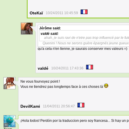
OteKaï
10/24/2011 10:45:59
Jérôme
said:
28
valdé
said:
ahah, je suis ravi de n'etre pas trop influencé par le fut
Quenini ! Nous ne serons guère épargnés jeune gueux 
qu'a cela n'en tienne, je saurais conserver mes valeurs =)
valdé
10/24/2011 17:43:36
Ne vous fourvoyez point !
Vous ne tiendrez pas longtemps face à ces choses là
7
DevilKami
11/04/2011 20:56:47
¡Hola todos! Perdón por la traduccion pero soy francesa... Si hay u
31