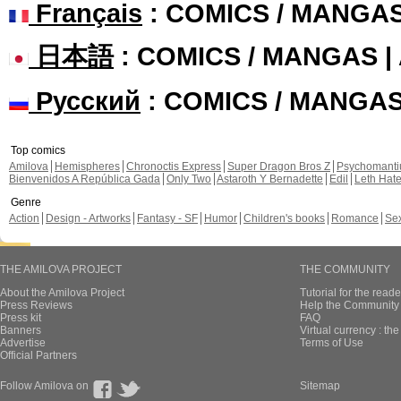
Français
: COMICS / MANGA
日本語
: COMICS / MANGAS 
Русский
: COMICS / MANGA
Top comics
Amilova
Hemispheres
Chronoctis Express
Super Dragon Bros Z
Psychomant
Bienvenidos A República Gada
Only Two
Astaroth Y Bernadette
Edil
Leth Hat
Genre
Action
Design - Artworks
Fantasy - SF
Humor
Children's books
Romance
Se
THE AMILOVA PROJECT
THE COMMUNITY
About the Amilova Project
Tutorial for the reade
Press Reviews
Help the Community 
Press kit
FAQ
Banners
Virtual currency : th
Advertise
Terms of Use
Official Partners
Follow Amilova on
Sitemap