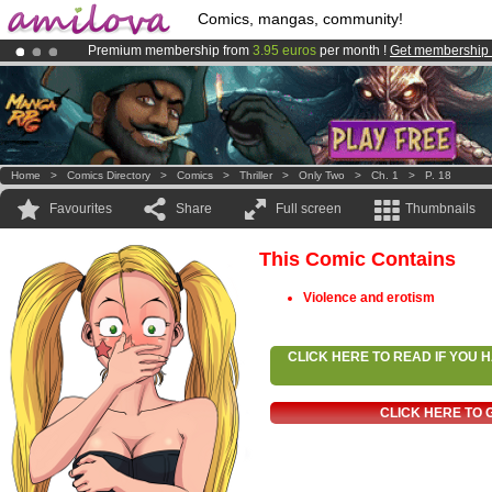
Comics, mangas, community!
Premium membership from
3.95 euros
per month !
Get membership
Already 100000
members
and 1000
comics & mangas!
.
Amilova
Kickstarter is now LIVE
!.
Home
>
Comics Directory
>
Comics
>
Thriller
>
Only Two
>
Ch. 1
>
P. 18
Favourites
Share
Full screen
Thumbnails
This Comic Contains
Violence and erotism
CLICK HERE TO READ IF YOU
CLICK HERE TO