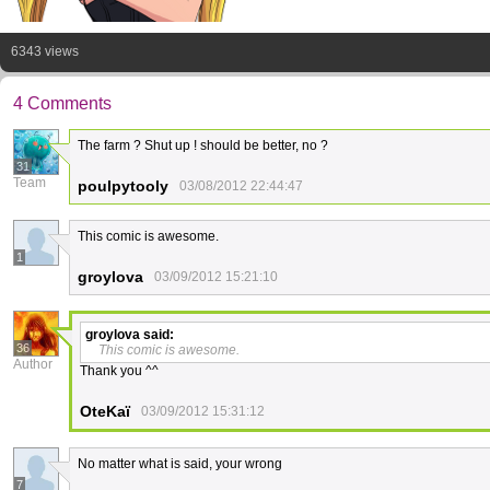
6343 views
4 Comments
The farm ? Shut up ! should be better, no ?
31
Team
poulpytooly
03/08/2012 22:44:47
This comic is awesome.
1
groylova
03/09/2012 15:21:10
groylova
said:
36
This comic is awesome.
Author
Thank you ^^
OteKaï
03/09/2012 15:31:12
No matter what is said, your wrong
7