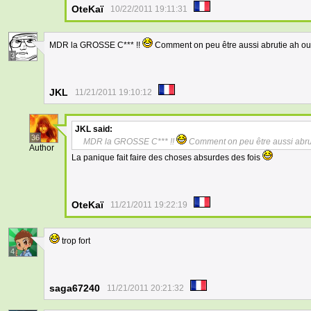
OteKaï
10/22/2011 19:11:31
MDR la GROSSE C*** !!
Comment on peu être aussi abrutie ah ou
3
JKL
11/21/2011 19:10:12
JKL
said:
36
MDR la GROSSE C*** !!
Comment on peu être aussi abru
Author
La panique fait faire des choses absurdes des fois
OteKaï
11/21/2011 19:22:19
trop fort
4
saga67240
11/21/2011 20:21:32