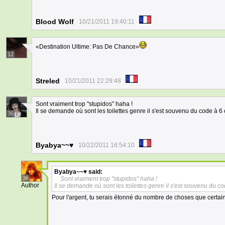
Blood Wolf
10/21/2011 19:40:11
«Destination Ultime: Pas De Chance»
12
Streled
10/21/2011 22:29:48
Sont vraiment trop "stupidos" haha !
Il se demande où sont les toilettes genre il s'est souvenu du code à 6 c
36
Byabya~~♥
10/22/2011 16:54:10
Byabya~~♥
said:
36
Sont vraiment trop "stupidos" haha !
Author
Il se demande où sont les toilettes genre il s'est souvenu du co
Pour l'argent, tu serais étonné du nombre de choses que certain