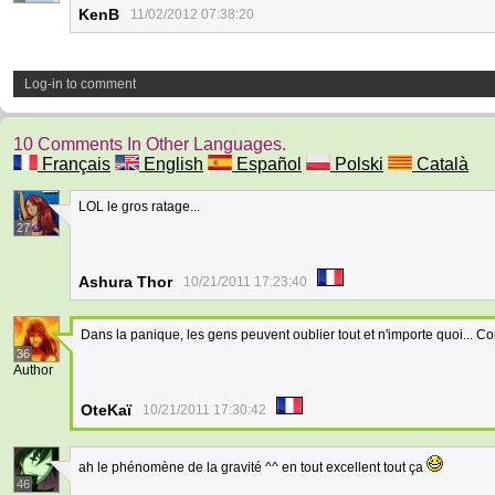
KenB
11/02/2012 07:38:20
Log-in to comment
10 Comments In Other Languages.
Français
English
Español
Polski
Català
LOL le gros ratage...
27
Ashura Thor
10/21/2011 17:23:40
Dans la panique, les gens peuvent oublier tout et n'importe quoi... C
36
Author
OteKaï
10/21/2011 17:30:42
ah le phénomène de la gravité ^^ en tout excellent tout ça
46