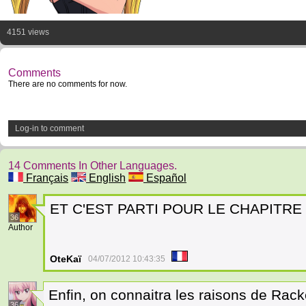
4151 views
Comments
There are no comments for now.
Log-in to comment
14 Comments In Other Languages.
Français
English
Español
ET C'EST PARTI POUR LE CHAPITRE 1
36
Author
OteKaï
04/07/2012 10:43:35
Enfin, on connaitra les raisons de Racke
36