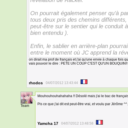
révélation de Rackel.
On pourrait également penser qu’à par
tous deux pris des chemins différents, 
peut-être sur le sentier qui le conduit à
bien entendu ).
Enfin, le sablier en arrière-plan pourra
entre le moment où JC apprend la révél
on dirait ma prof de français et j'ai qu'une envie à chaque fois q
vais pouvoir le dire : PETE UN COUP C'EST QU'UN BOUQUIN!!
rhodos
04/07/2012 13:43:44
Mouhouhouhahahaha !! Désolé mais j'ai le bac de français
36
Pis ce que j'ai dit est peut-être vrai, et voulu par Jérôme ^^.
Team
Yamcha 17
04/07/2012 13:48:58