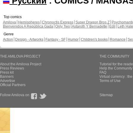
Русский
: COMICS / MANGA
Top comics
Amilova
Hemispheres
Chronoctis Express
Super Dragon Bros Z
Psychomant
Bienvenidos A República Gada
Only Two
Astaroth Y Bernadette
Edil
Leth Hat
Genre
Action
Design - Artworks
Fantasy - SF
Humor
Children's books
Romance
Se
THE AMILOVA PROJECT
THE COMMUNITY
About the Amilova Project
Tutorial for the reade
Press Reviews
Help the Community 
Press kit
FAQ
Banners
Virtual currency : th
Advertise
Terms of Use
Official Partners
Follow Amilova on
Sitemap