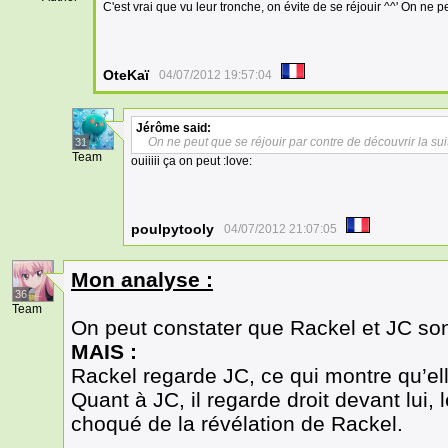
C'est vrai que vu leur tronche, on évite de se réjouir ^^' On ne p
OteKaï
04/07/2012 19:57:04
Jérôme
said:
On ne peut que se réjouir par contre de découvrir la sui
31
Team
ouiiiii ça on peut :love:
poulpytooly
04/07/2012 21:07:05
Mon analyse :
36
Team
On peut constater que Rackel et JC sont
MAIS :
Rackel regarde JC, ce qui montre qu’ell
Quant à JC, il regarde droit devant lui, 
choqué de la révélation de Rackel.