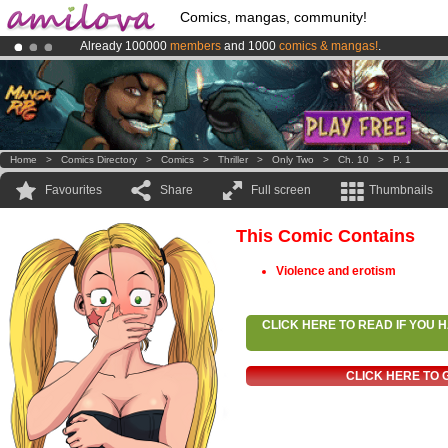
Comics, mangas, community!
Already 100000
members
and 1000
comics & mangas!
.
Amilova
Kickstarter is now LIVE
!.
Premium membership from
3.95 euros
per month !
Get membership
Home
>
Comics Directory
>
Comics
>
Thriller
>
Only Two
>
Ch. 10
>
P. 1
Favourites
Share
Full screen
Thumbnails
This Comic Contains
Violence and erotism
CLICK HERE TO READ IF YOU
CLICK HERE TO