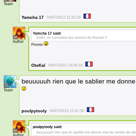
Team
Yamcha 17
04/07/2012 11:20:19
Yamcha 17
said:
36
Enfin, on connaitra les raisons de Rackel !!
Author
Promis
OteKaï
04/07/2012 19:56:19
beuuuuuh rien que le sablier me donne
31
Team
poulpytooly
04/07/2012 12:41:36
poulpytooly
said:
36
beuuuuuh rien que le sablier me donne mal au ventre de st
Author