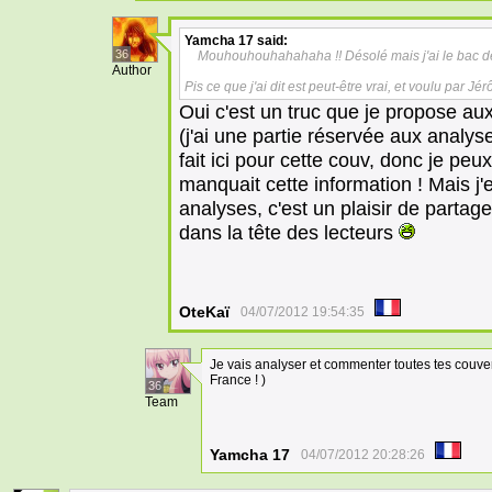
Yamcha 17
said:
36
Mouhouhouhahahaha !! Désolé mais j'ai le bac de
Author
Pis ce que j'ai dit est peut-être vrai, et voulu par Jé
Oui c'est un truc que je propose au
(j'ai une partie réservée aux analys
fait ici pour cette couv, donc je pe
manquait cette information ! Mais j
analyses, c'est un plaisir de partag
dans la tête des lecteurs
OteKaï
04/07/2012 19:54:35
Je vais analyser et commenter toutes tes couve
France ! )
36
Team
Yamcha 17
04/07/2012 20:28:26