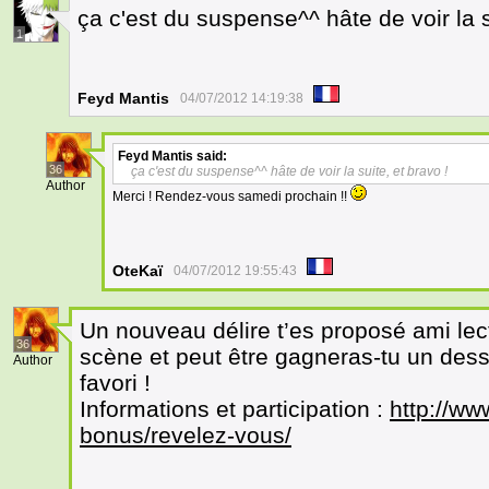
ça c'est du suspense^^ hâte de voir la s
1
Feyd Mantis
04/07/2012 14:19:38
Feyd Mantis
said:
36
ça c'est du suspense^^ hâte de voir la suite, et bravo !
Author
Merci ! Rendez-vous samedi prochain !!
OteKaï
04/07/2012 19:55:43
Un nouveau délire t’es proposé ami lect
36
scène et peut être gagneras-tu un des
Author
favori !
Informations et participation :
http://w
bonus/revelez-vous/