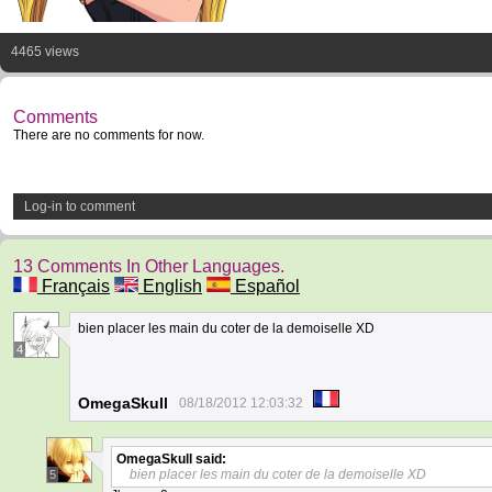
4465 views
Comments
There are no comments for now.
Log-in to comment
13 Comments In Other Languages.
Français
English
Español
bien placer les main du coter de la demoiselle XD
4
OmegaSkull
08/18/2012 12:03:32
OmegaSkull
said:
bien placer les main du coter de la demoiselle XD
5