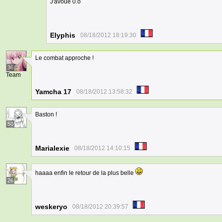
J'avoue 0.o
Elyphis
08/18/2012 18:19:30
Le combat approche !
36
Team
Yamcha 17
08/18/2012 13:58:32
Baston !
50
Marialexie
08/18/2012 14:10:15
haaaa enfin le retour de la plus belle
26
weskeryo
08/18/2012 20:39:57