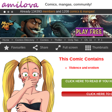
Comics, mangas, community!
Already 134393
members
and 1208
comics & mangas!
.
Premium membership from
3.95 euros
per month !
Get membership
Amilova
Kickstarter is now LIVE
!.
Home
>
Comics Directory
>
Comics
>
Thriller
>
Only Two
>
Ch. 11
>
P. 1
Favourites
Share
Full screen
Thumbnails
This Comic Contains
Violence and erotism
CLICK HERE TO READ IF YOU
CLICK HERE TO