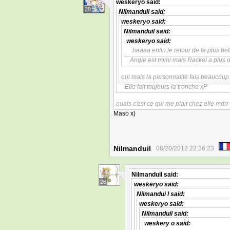
weskeryo
said:
20
Nilmanduil
said:
weskeryo
said:
Nilmanduil
said:
weskeryo
said:
haaaa enfin le retour de la plus be
Angie est mimi mais Rackel a plus 
oui mais la personnalité fais beaucoup
Elle fait toujours la tronche xP
ouais c'est ce qui me plait chez elle mdrr
Maso x)
Nilmanduil
08/20/2012 22:36:23
Nilmanduil
said:
26
weskeryo
said:
Nilmandui l
said:
weskeryo
said:
Nilmanduil
said:
weskery o
said: