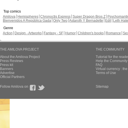
Top comics
Amilova
Hemispheres
Chronoctis Express
Super Dragon Bros Z
Psychomant
Bienvenidos A República Gada
Only Two
Astaroth Y Bernadette
Edil
Leth Hat
Genre
Action
Design - Artworks
Fantasy - SF
Humor
Children's books
Romance
Se
THE AMILOVA PROJECT
THE COMMUNITY
About the Amilova Project
Tutorial for the reade
Press Reviews
Help the Community 
Press kit
FAQ
Banners
Virtual currency : th
Advertise
Terms of Use
Official Partners
Follow Amilova on
Sitemap