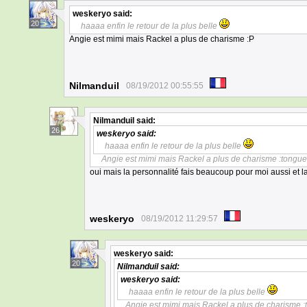
weskeryo
said:
20
haaaa enfin le retour de la plus belle
Angie est mimi mais Rackel a plus de charisme :P
Nilmanduil
08/19/2012 00:55:55
Nilmanduil
said:
26
weskeryo
said:
haaaa enfin le retour de la plus belle
Angie est mimi mais Rackel a plus de charisme :tongue
oui mais la personnalité fais beaucoup pour moi aussi et l
weskeryo
08/19/2012 11:29:57
weskeryo
said:
20
Nilmanduil
said:
weskeryo
said:
haaaa enfin le retour de la plus belle
Angie est mimi mais Rackel a plus de charisme :