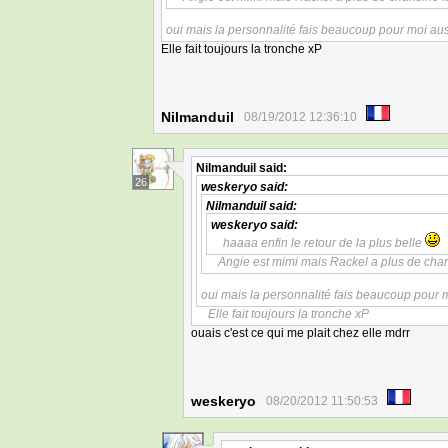
oui mais la personnalité fais beaucoup pour moi aus
Elle fait toujours la tronche xP
Nilmanduil
08/19/2012 12:36:10
Nilmanduil
said:
26
weskeryo
said:
Nilmanduil
said:
weskeryo
said:
haaaa enfin le retour de la plus belle
Angie est mimi mais Rackel a plus de cha
oui mais la personnalité fais beaucoup pour m
Elle fait toujours la tronche xP
ouais c'est ce qui me plait chez elle mdrr
weskeryo
08/20/2012 11:50:53