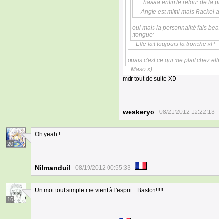
haaaa enfin le retour de la p
Angie est mimi mais Rackel a
oui mais la personnalité fais be
:tongue:
Elle fait toujours la tronche xP
ouais c'est ce qui me plait chez el
Maso x)
mdr tout de suite XD
weskeryo
08/21/2012 12:22:13
Oh yeah !
20
Nilmanduil
08/19/2012 00:55:33
Un mot tout simple me vient à l'esprit... Baston!!!!!
16