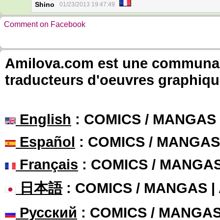
Shino
01/23/2013 19:47:49
Comment on Facebook
Amilova.com est une communauté
traducteurs d'oeuvres graphiqu
English
: COMICS / MANGAS
Español
: COMICS / MANGAS
Français
: COMICS / MANGA
日本語
: COMICS / MANGAS 
Русский
: COMICS / MANGA