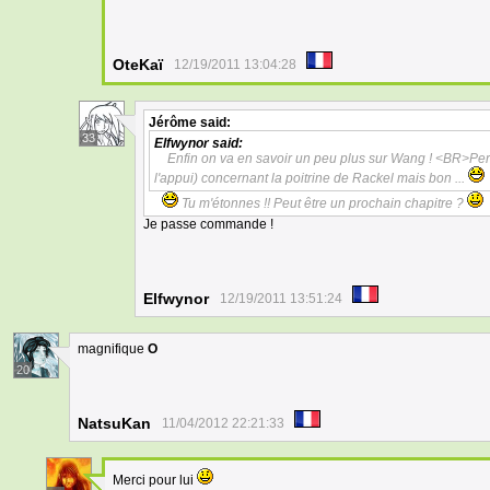
OteKaï
12/19/2011 13:04:28
Jérôme
said:
33
Elfwynor
said:
Enfin on va en savoir un peu plus sur Wang ! <BR>Pers
l'appui) concernant la poitrine de Rackel mais bon ...
Tu m'étonnes !! Peut être un prochain chapitre ?
Je passe commande !
Elfwynor
12/19/2011 13:51:24
magnifique
O
20
NatsuKan
11/04/2012 22:21:33
Merci pour lui