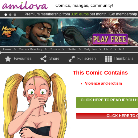
Comics, mangas, community!
Premium membership from
3.95 euros
per month !
Get membership
Amilova
Kickstarter is now LIVE
!.
Already 134393
members
and 1208
comics & mangas!
.
Home
>
Comics Directory
>
Comics
>
Thriller
>
Only Two
>
Ch. 7
>
P. 1
Favourites
Share
Full screen
Thumbnails
This Comic Contains
Violence and erotism
CLICK HERE TO READ IF YOU
CLICK HERE TO