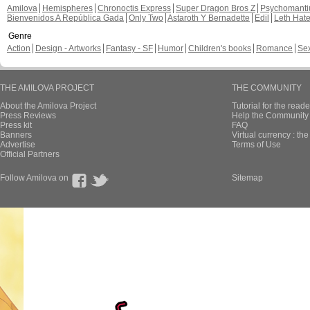
Amilova
Hemispheres
Chronoctis Express
Super Dragon Bros Z
Psychomant
Bienvenidos A República Gada
Only Two
Astaroth Y Bernadette
Edil
Leth Hat
Genre
Action
Design - Artworks
Fantasy - SF
Humor
Children's books
Romance
Se
THE AMILOVA PROJECT
THE COMMUNITY
About the Amilova Project
Tutorial for the reade
Press Reviews
Help the Community 
Press kit
FAQ
Banners
Virtual currency : th
Advertise
Terms of Use
Official Partners
Follow Amilova on
Sitemap