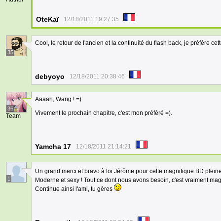
OteKaï
12/18/2011 19:27:35
Cool, le retour de l'ancien et la continuité du flash back, je préfère cett
35
debyoyo
12/18/2011 20:38:46
Aaaah, Wang ! =)
36
Vivement le prochain chapitre, c'est mon préféré =).
Team
Yamcha 17
12/18/2011 21:14:21
Un grand merci et bravo à toi Jérôme pour cette magnifique BD plein
1
Moderne et sexy ! Tout ce dont nous avons besoin, c'est vraiment mag
Continue ainsi l'ami, tu gères