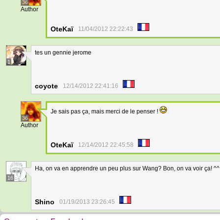
36
Author
OteKaï
11/04/2012 22:22:43
tes un gennie jerome
1
coyote
12/14/2012 22:41:16
Je sais pas ça, mais merci de le penser !
36
Author
OteKaï
12/14/2012 22:45:58
Ha, on va en apprendre un peu plus sur Wang? Bon, on va voir ça! ^^
16
Shino
01/19/2013 23:26:45