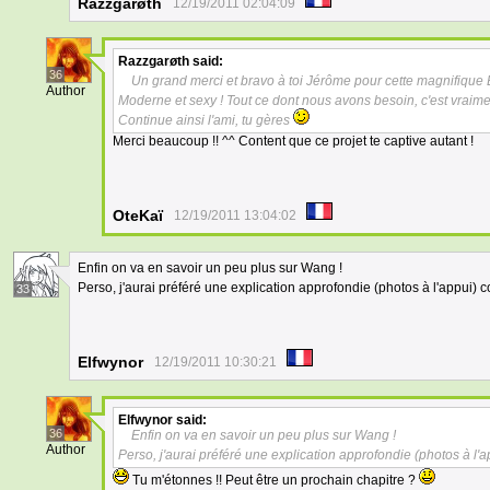
Razzgarøth
12/19/2011 02:04:09
Razzgarøth
said:
36
Un grand merci et bravo à toi Jérôme pour cette magnifique 
Author
Moderne et sexy ! Tout ce dont nous avons besoin, c'est vraim
Continue ainsi l'ami, tu gères
Merci beaucoup !! ^^ Content que ce projet te captive autant !
OteKaï
12/19/2011 13:04:02
Enfin on va en savoir un peu plus sur Wang !
Perso, j'aurai préféré une explication approfondie (photos à l'appui) 
33
Elfwynor
12/19/2011 10:30:21
Elfwynor
said:
36
Enfin on va en savoir un peu plus sur Wang !
Author
Perso, j'aurai préféré une explication approfondie (photos à l'
Tu m'étonnes !! Peut être un prochain chapitre ?