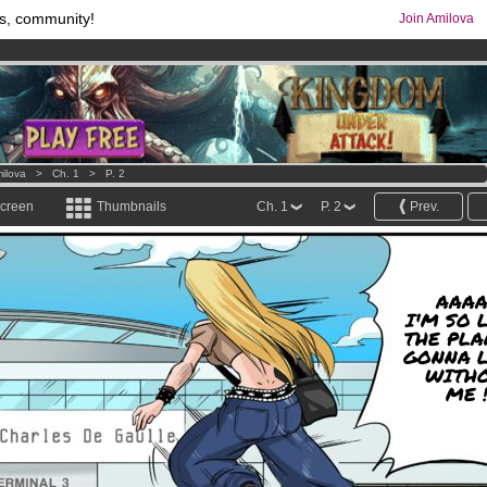
s, community!
Join Amilova
os
per month !
Get membership now
comics & mangas!
.
ilova
>
Ch. 1
>
P. 2
screen
Thumbnails
Ch. 1
P. 2
Prev.
AAAA
I'M SO L
THE PLA
GONNA 
WITH
ME !!