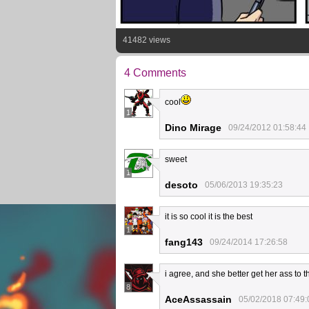
41482 views
4 Comments
cool
1
Dino Mirage
09/24/2012 01:58:44
sweet
1
desoto
05/06/2013 19:35:23
it is so cool it is the best
1
fang143
09/24/2014 17:26:58
i agree, and she better get her ass to t
8
AceAssassain
05/02/2018 07:49: