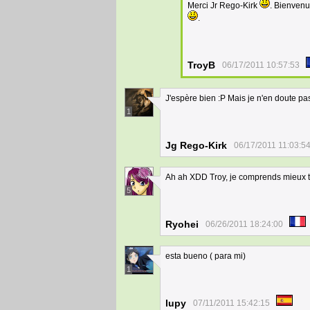
Merci Jr Rego-Kirk
. Bienvenu
.
TroyB
06/17/2011 10:57:53
J'espère bien :P Mais je n'en doute pas
1
Jg Rego-Kirk
06/17/2011 11:03:5
Ah ah XDD Troy, je comprends mieux ta
5
Ryohei
06/26/2011 18:24:00
esta bueno ( para mi)
1
lupy
07/11/2011 15:42:15