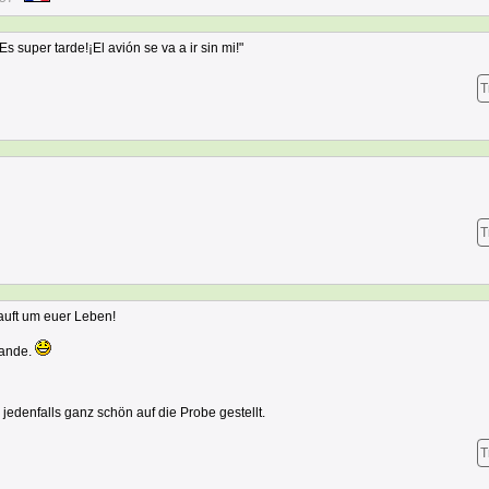
s super tarde!¡El avión se va a ir sin mi!"
T
T
auft um euer Leben!
Rande.
edenfalls ganz schön auf die Probe gestellt.
T