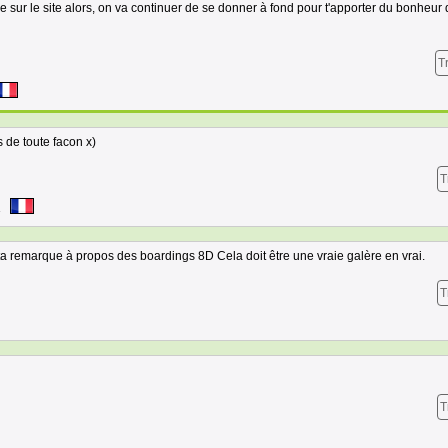
e sur le site alors, on va continuer de se donner à fond pour t'apporter du bonheur
T
 de toute facon x)
T
4
 remarque à propos des boardings 8D Cela doit être une vraie galère en vrai.
T
T