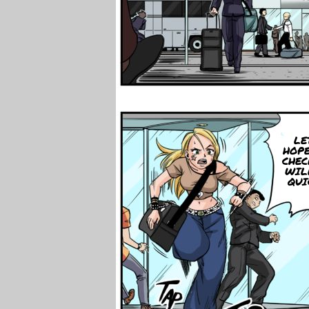
LE
HOPE
CHEC
WIL
QUI