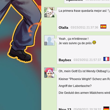
La primera frase quedaría mejor así: "¡E
4
Olalla
03/15/2011 21:37:36
Yeah , ça m'intéresse !
Je vais suivre ça de près
1
Baybex
03/23/2011 21:57:37
Oh, mein Gott! Es ist Wendy Oldbag! L
2
Kleiner "Phoenix Wright"-Scherz am 
Angriff der Labertasche?
Die Geduld des armen Mädchens wird j
Nico 13
05/09/2011 20:28:32