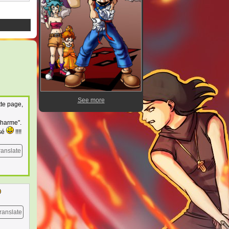
See more
tte page,
charme".
ssé
!!!!
ranslate
ranslate