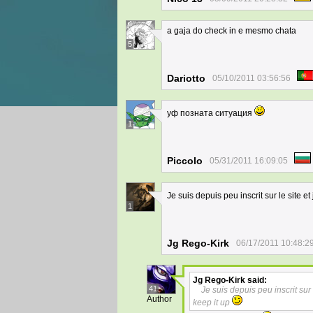
a gaja do check in e mesmo chata
5
Dariotto
05/10/2011 03:56:56
уф позната ситуация
1
Piccolo
05/31/2011 16:09:05
Je suis depuis peu inscrit sur le site e
1
Jg Rego-Kirk
06/17/2011 10:48:2
Jg Rego-Kirk
said:
41
Je suis depuis peu inscrit sur
Author
keep it up