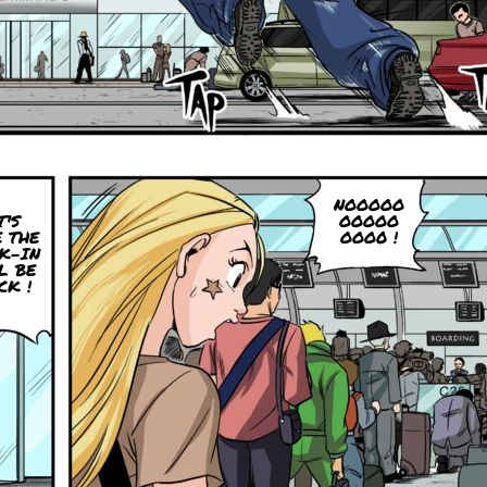
NOOOOO
T'S
OOOOO
 THE
OOO0 !
K-IN
L BE
CK !