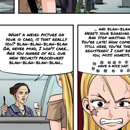
... and blah-blah
Here's your boarding
What a weird picture on
And stop wasting t
your id card, is that really
You're late! How come
you? blah-blah-blah-blah
still here, you're th
Ok, never mind, I don't care...
registered! I cant be
Are you aware of all our
you, miss! honestl
new security procedures
blah-blah-blah-blah...
HAVE A NICE DAY!