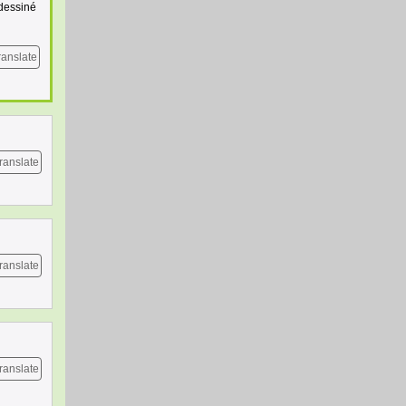
 dessiné
ranslate
ranslate
ranslate
ranslate