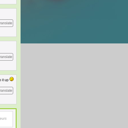
ranslate
ranslate
p it up
ranslate
teurs