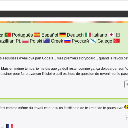
ки
Português
Español
Deutsch
Italiano
日
azillian Pt.
Polski
Greek
Русский
Galego
es esquisses d'Amilova part Gogeta... mes premiers storyboard... quand je revois ce
. Mais en même temps, je me dis que ça doit rester comme ça, ça doit garder son "
dessiner pour faire avancer l'histoire qu'il est hors de question de revenir sur le pa
T
'est comme même du travail ce que tu as fais!!! hate de le lire et de le poursuivre
T
:57