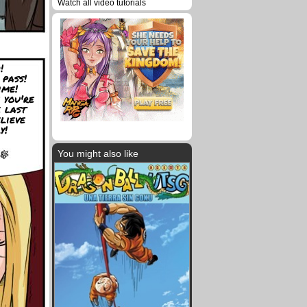
Watch all video tutorials
!
 pass!
ime!
 you're
e last
lieve
y!
You might also like