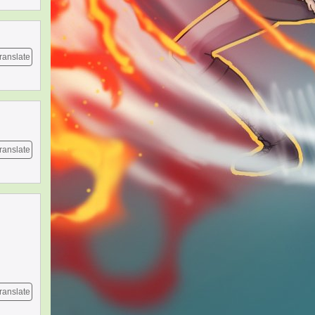
ranslate
ranslate
ranslate