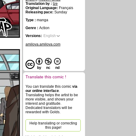
Translation by :
tze
Original Language:
Français
Releasing pace:
Sunday
Type :
manga
Genre :
Action
Versions:
English
amilova.amilova.com
by
nc
nd
Translate this comic !
You can translate this comic
via
our online interface
.
Translating helps the artist to be
more visible, and shows your
interest and gratitude.
Dedicated translators will be
rewarded with Golds.
Help translating or correcting
this page!