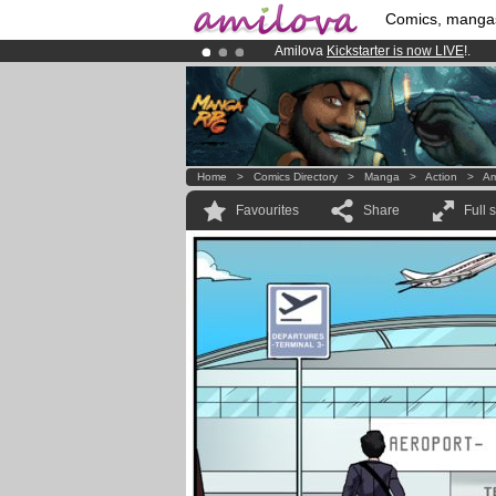
Comics, manga
Amilova
Kickstarter is now LIVE
!.
Premium membership from
3.95 eur
Already 134393
members
and 1208
Home
>
Comics Directory
>
Manga
>
Action
>
Am
Favourites
Share
Full 