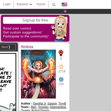
Login
Explorer
Forum
Signup for free
Read over comics
Get custom suggestions!
Participate to the community!
Amilova
Next
8
H!
2719
ATE !
NE IS
LEAVE
220
OUT
!
Author :
Gogéta Jr
,
Salagir
,
TroyB
Team :
fikiri
,
Tomoko
,
Adamantine
,
Drawly
,
Robot Panda