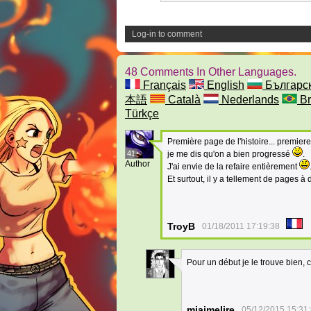
Log-in to comment
48 Comments In Other Languages.
Français
English
Българс
本語
Català
Nederlands
Br
Türkçe
Première page de l'histoire... premier
41
je me dis qu'on a bien progressé
.
Author
J'ai envie de la refaire entièrement
Et surtout, il y a tellement de pages à 
TroyB
01/18/2011 17:19:38
Pour un début je le trouve bien, c
4
mjaimelire
05/12/2015 15:31