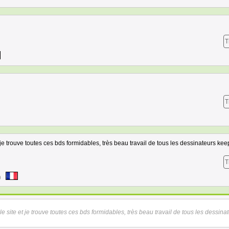
T
T
t je trouve toutes ces bds formidables, très beau travail de tous les dessinateurs kee
T
9
 le site et je trouve toutes ces bds formidables, très beau travail de tous les dessina