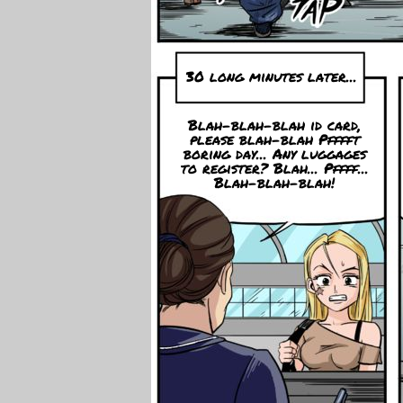
30 long minutes later...
Blah-blah-blah id card,
please blah-blah Pfffft
boring day... Any luggages
to register? Blah... Pffff...
Blah-blah-blah!