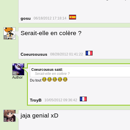
gosu
06/18/2012 17:18:14
Serait-elle en colère ?
1
Coeurcousus
08/28/2012 01:41:22
Coeurcousus
said:
41
Serait-elle en colère ?
Author
Du tout
TroyB
10/05/2012 09:36:42
jaja genial xD
2