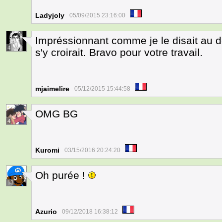
Ladyjoly
05/09/2015 23:16:00
Impréssionnant comme je le disait au dé
4
s'y croirait. Bravo pour votre travail.
mjaimelire
05/12/2015 15:44:58
OMG BG
4
Kuromi
03/15/2016 20:24:20
Oh purée !
13
Azurio
09/12/2018 16:38:12