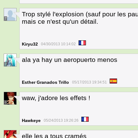
Trop stylé l'explosion (sauf pour les pa
7
mais ce n'est qu'un détail.
Kiryu32
04/30/2013 10:14:02
ala ya hay un aeropuerto menos
2
Esther Granados Trillo
05/17/2013 19:34:51
waw, j'adore les effets !
6
Hawkeye
05/24/2013 19:26:26
elle les a tous cramés