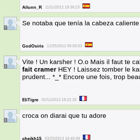
Ailunn_R
11/11/2012 19:36:23
Se notaba que tenía la cabeza caliente
7
GodOsiris
12/25/2012 06:00:03
Vite ! Un karsher ! O.o Mais il faut te c
1
fait cramer
HEY ! Laissez tomber le kar
prudent... *_* Encore une fois, trop beau
EliTigre
02/11/2013 18:22:16
croca on diarai que tu adore
1
cheikh15
03/25/2013 16:40:09