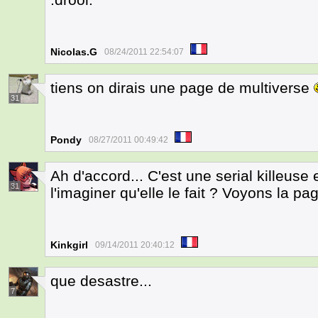
Nicolas.G
08/24/2011 22:54:07
tiens on dirais une page de multiverse
31
Pondy
08/27/2011 00:49:42
Ah d'accord... C'est une serial killeuse e
31
l'imaginer qu'elle le fait ? Voyons la pa
Kinkgirl
09/14/2011 20:40:12
que desastre...
7