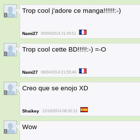
Trop cool j'adore ce manga!!!!!!:-)
1
Nami27
06/04/2014 21:49:51
Trop cool cette BD!!!!!:-) =-O
1
Nami27
06/04/2014 21:55:40
Creo que se enojo XD
1
Shaikey
12/18/2014 06:32:12
Wow
1