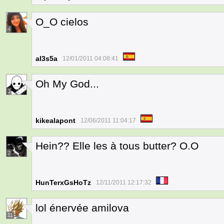
O_O cielos
4
al3s5a
12/01/2011 04:08:41
Oh My God...
3
kikealapont
12/06/2011 11:04:17
Hein?? Elle les à tous butter? O.O
2
HunTerxGsHoTz
12/11/2011 12:17:32
lol énervée amilova
11