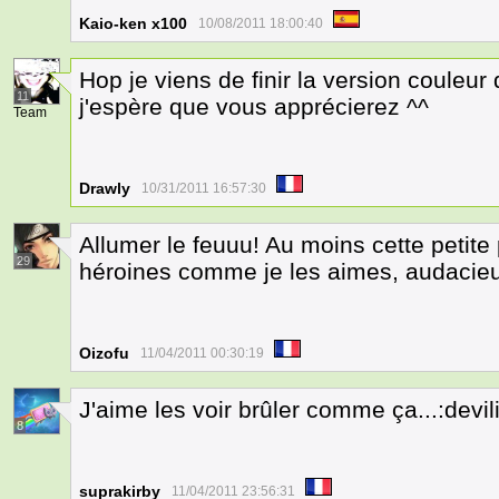
Kaio-ken x100
10/08/2011 18:00:40
Hop je viens de finir la version couleur 
11
j'espère que vous apprécierez ^^
Team
Drawly
10/31/2011 16:57:30
Allumer le feuuu! Au moins cette petite
29
héroines comme je les aimes, audacieuse
Oizofu
11/04/2011 00:30:19
J'aime les voir brûler comme ça...:devil
8
suprakirby
11/04/2011 23:56:31