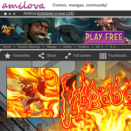
Comics, mangas, community!
Amilova
Kickstarter is now LIVE
!.
Already 134393
members
and 1208
comics & mangas!
.
Premium membership from
3.95 euros
per month !
Get membership
Home
>
Comics Directory
>
Manga
>
Action
>
Amilova
>
Ch. 1
>
P. 6
Favourites
Share
Full screen
Thumbnails