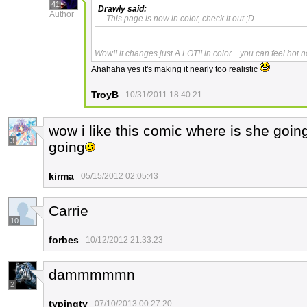
41
Drawly
said:
Author
This page is now in color, check it out ;D
Wow!! it changes just A LOT!! in color... you can feel hot 
Ahahaha yes it's making it nearly too realistic
TroyB
10/31/2011 18:40:21
wow i like this comic where is she goin
3
going
kirma
05/15/2012 02:05:43
Carrie
10
forbes
10/12/2012 21:33:23
dammmmmn
2
typingty
07/10/2013 00:27:20