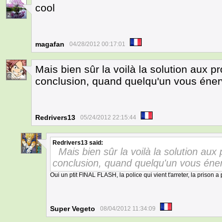
cool
2
magafan
04/28/2012 00:17:01
Mais bien sûr la voilà la solution aux 
6
conclusion, quand quelqu'un vous éner
Redrivers13
05/24/2012 22:15:44
Redrivers13
said:
Mais bien sûr la voilà la solution au
7
conclusion, quand quelqu'un vous éne
Oui un ptit FINAL FLASH, la police qui vient t'arreter, la prison a 
Super Vegeto
08/04/2012 11:34:09