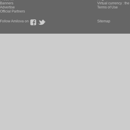
Banners
Virtual currency : th
Advertise
Terms of Use
Official Partners
Follow Amilova on
Sitemap