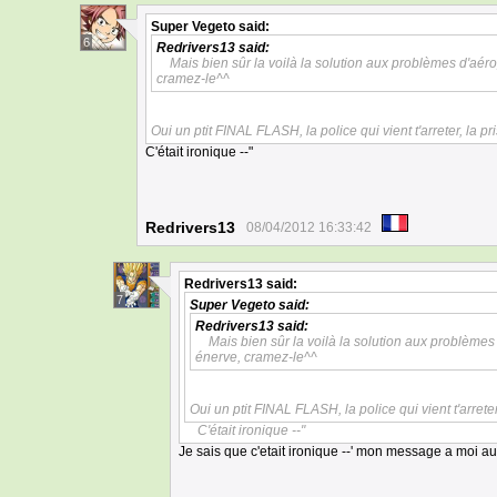
Super Vegeto
said:
6
Redrivers13
said:
Mais bien sûr la voilà la solution aux problèmes d'aé
cramez-le^^
Oui un ptit FINAL FLASH, la police qui vient t'arreter, la pr
C'était ironique --"
Redrivers13
08/04/2012 16:33:42
Redrivers13
said:
7
Super Vegeto
said:
Redrivers13
said:
Mais bien sûr la voilà la solution aux problème
énerve, cramez-le^^
Oui un ptit FINAL FLASH, la police qui vient t'arreter
C'était ironique --"
Je sais que c'etait ironique --' mon message a moi aus