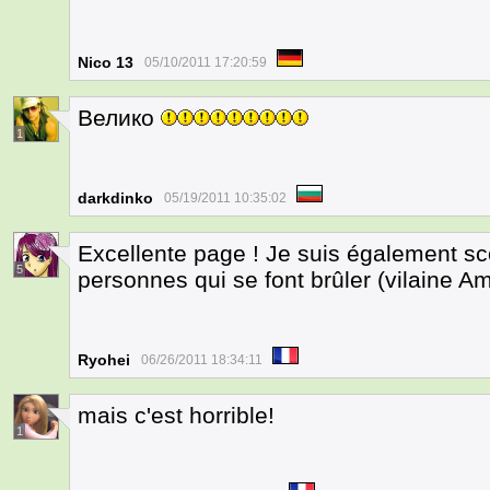
Nico 13
05/10/2011 17:20:59
Велико
1
darkdinko
05/19/2011 10:35:02
Excellente page ! Je suis également sco
5
personnes qui se font brûler (vilaine Ami
Ryohei
06/26/2011 18:34:11
mais c'est horrible!
1