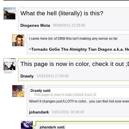
What the hell (literally) is this?
8
Diogenes Mota
06/28/2011 22:28:40
I came here b/c of DBM this isn't making any sense so far.
5
~Tornado GeGe The Almighty Tian Dragon a.k.a. H
This page is now in color, check it out ;
11
Team
Drawly
10/31/2011 17:03:05
Drawly
said:
This page is now in color, check it out ;D
34
Wow!! it changes just A LOT!! in color... you can feel hot now even
johandark
10/31/2011 18:39:16
johandark
said: