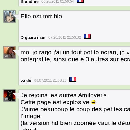
Blondine
06/28/2011 01:59:54
Elle est terrible
2
D-gaara man
07/20/2011 21:53:32
moi je rage j'ai un tout petite ecran, je 
28
ontegralité, ainsi que é 3 autres sur ecr
valdé
08/07/2011 21:03:23
Je rejoins les autres Amilover's.
10
Cette page est explosive
J'aime beaucoup le coup des petites ca
l'image.
(la version hd bien zoomée vaut le déto
:drool: