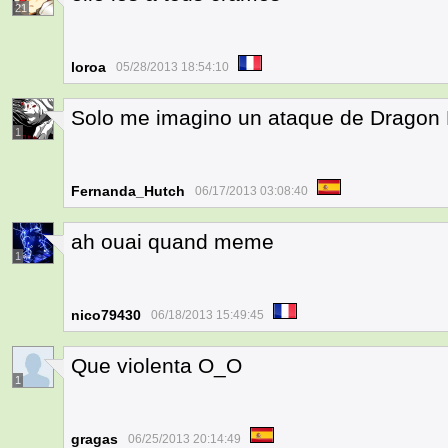
21
loroa
05/28/2013 18:54:10
Solo me imagino un ataque de Dragon Ba
1
Fernanda_Hutch
06/17/2013 03:08:40
ah ouai quand meme
1
nico79430
06/18/2013 15:49:45
Que violenta O_O
1
gragas
06/25/2013 20:14:49