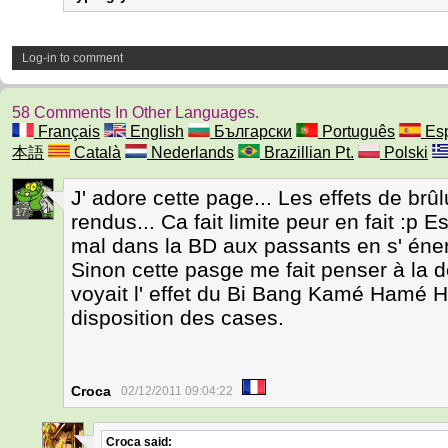
Log-in to comment
58 Comments In Other Languages.
Français
English
Български
Português
Esp
本語
Català
Nederlands
Brazillian Pt.
Polski
J' adore cette page... Les effets de brû
17
rendus... Ca fait limite peur en fait :p
mal dans la BD aux passants en s' éne
Sinon cette pasge me fait penser à la 
voyait l' effet du Bi Bang Kamé Hamé 
disposition des cases.
Croca
02/12/2011 09:04:22
Croca
said: