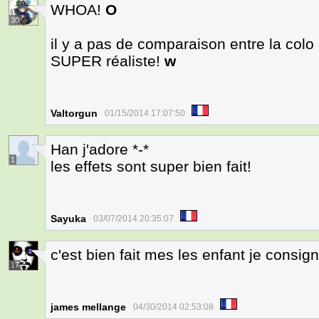
WHOA!
O
30
il y a pas de comparaison entre la colo e
SUPER réaliste!
w
Valtorgun
01/15/2014 17:07:50
Han j'adore *-*
1
les effets sont super bien fait!
Sayuka
03/07/2014 20:35:07
c'est bien fait mes les enfant je consi
17
james mellange
04/30/2014 02:53:08