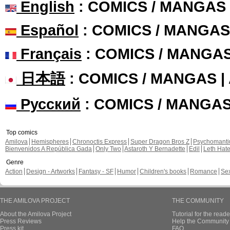
English
: COMICS / MANGAS
Español
: COMICS / MANGAS
Français
: COMICS / MANGA
日本語
: COMICS / MANGAS 
Русский
: COMICS / MANGA
Top comics
Amilova
Hemispheres
Chronoctis Express
Super Dragon Bros Z
Psychomant
Bienvenidos A República Gada
Only Two
Astaroth Y Bernadette
Edil
Leth Hat
Genre
Action
Design - Artworks
Fantasy - SF
Humor
Children's books
Romance
Se
THE AMILOVA PROJECT
THE COMMUNITY
About the Amilova Project
Tutorial for the reade
Press Reviews
Help the Community 
Press kit
FAQ