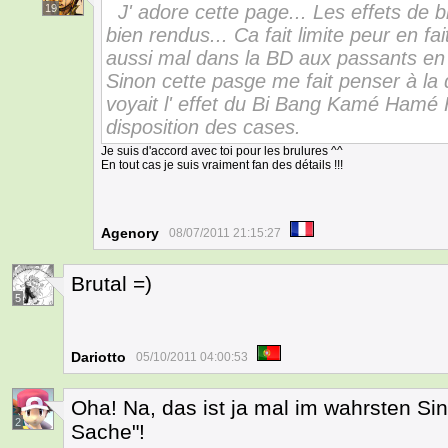
J' adore cette page... Les effets de b
19
bien rendus... Ca fait limite peur en f
aussi mal dans la BD aux passants en
Sinon cette pasge me fait penser à la
voyait l' effet du Bi Bang Kamé Hamé
disposition des cases.
Je suis d'accord avec toi pour les brulures ^^
En tout cas je suis vraiment fan des détails !!!
Agenory
08/07/2011 21:15:27
Brutal =)
5
Dariotto
05/10/2011 04:00:53
Oha! Na, das ist ja mal im wahrsten Si
2
Sache"!