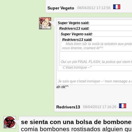
Super Vegeto
08/04/2012 17:12:56
Super Vegeto
said:
6
Redrivers13
said:
Super Vegeto
said:
Redrivers13
said:
Mais bien sûr la voilà la solution aux p
vous énerve, cramez-le^^
Oui un ptit FINAL FLASH, la police qui vient t'
C'était ironique --"
Je sais que c'etait ironique --' mon message a 
ah ok^^
Redrivers13
08/04/2012 17:16:26
se sienta con una bolsa de bombone
7
comia bombones rostisados alguien qu