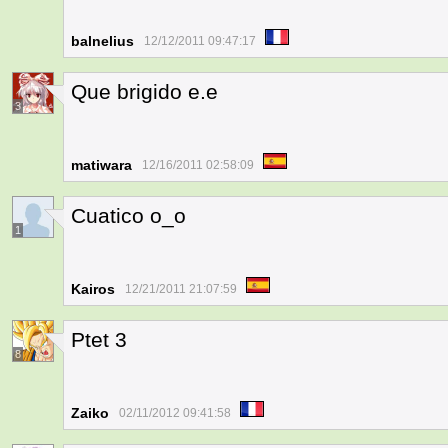
balnelius
12/12/2011 09:47:17
Que brigido e.e
3
matiwara
12/16/2011 02:58:09
Cuatico o_o
1
Kairos
12/21/2011 21:07:59
Ptet 3
8
Zaiko
02/11/2012 09:41:58