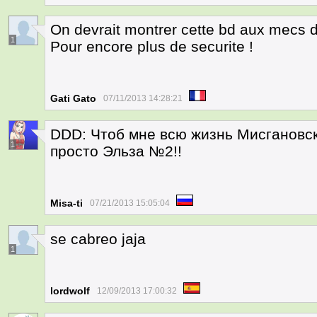
On devrait montrer cette bd aux mecs de
1
Pour encore plus de securite !
Gati Gato
07/11/2013 14:28:21
DDD: Чтоб мне всю жизнь Мисгановск
1
просто Эльза №2!!
Misa-ti
07/21/2013 15:05:04
se cabreo jaja
1
lordwolf
12/09/2013 17:00:32