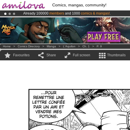
Comics, mangas, community!
Already 100000
members
and 1000
comics & mangas!
.
Premium membership from
3.95 euros
per month !
Get membership
Amilova
Kickstarter is now LIVE
!.
Home
>
Comics Directory
>
Manga
>
L'Aquilon
>
Ch. 1
>
P. 9
Favourites
Share
Full screen
Thumbnails