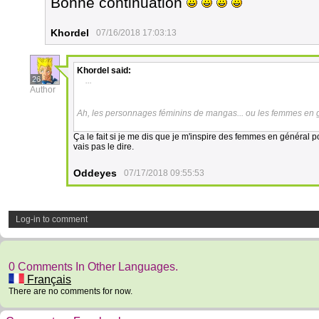
Bonne continuation
Khordel
07/16/2018 17:03:13
Khordel
said:
26
...
Author
Ah, les personnages féminins de mangas... ou les femmes en gé
Ça le fait si je me dis que je m'inspire des femmes en général
vais pas le dire.
Oddeyes
07/17/2018 09:55:53
Log-in to comment
0 Comments In Other Languages.
Français
There are no comments for now.