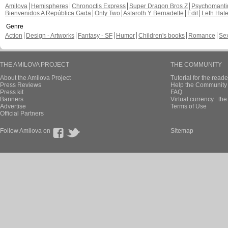
Amilova
Hemispheres
Chronoctis Express
Super Dragon Bros Z
Psychomant
Bienvenidos A República Gada
Only Two
Astaroth Y Bernadette
Edil
Leth Hat
Genre
Action
Design - Artworks
Fantasy - SF
Humor
Children's books
Romance
Se
THE AMILOVA PROJECT
THE COMMUNITY
About the Amilova Project
Tutorial for the reade
Press Reviews
Help the Community 
Press kit
FAQ
Banners
Virtual currency : th
Advertise
Terms of Use
Official Partners
Follow Amilova on
Sitemap