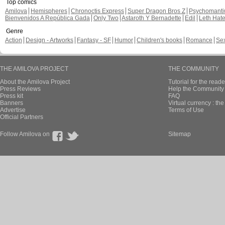
Top comics
Amilova
Hemispheres
Chronoctis Express
Super Dragon Bros Z
Psychomant
Bienvenidos A República Gada
Only Two
Astaroth Y Bernadette
Edil
Leth Hat
Genre
Action
Design - Artworks
Fantasy - SF
Humor
Children's books
Romance
Se
THE AMILOVA PROJECT
THE COMMUNITY
About the Amilova Project
Tutorial for the reade
Press Reviews
Help the Community 
Press kit
FAQ
Banners
Virtual currency : th
Advertise
Terms of Use
Official Partners
Follow Amilova on
Sitemap