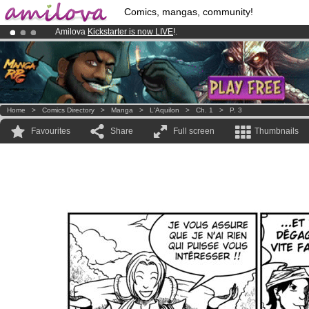
Comics, mangas, community!
Amilova
Kickstarter is now LIVE
!.
Already 100000
members
and 1000
comics & mangas!
.
Premium membership from
3.95 euros
per month !
Get membership
Home
>
Comics Directory
>
Manga
>
L'Aquilon
>
Ch. 1
>
P. 3
Favourites
Share
Full screen
Thumbnails