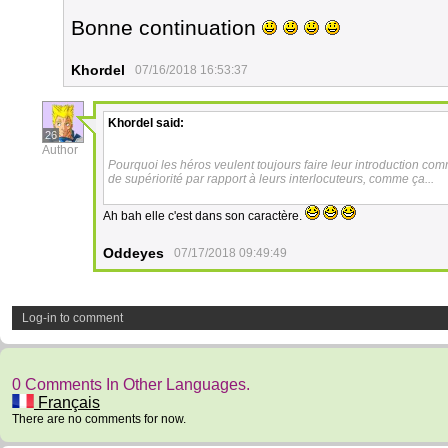
Bonne continuation
Khordel
07/16/2018 16:53:37
Khordel
said:
26
Author
Pourquoi les héros veulent toujours faire leur introduction co
de supériorité par rapport à leurs interlocuteurs, comme ça...
Ah bah elle c'est dans son caractère.
Oddeyes
07/17/2018 09:49:49
Log-in to comment
0 Comments In Other Languages.
Français
There are no comments for now.