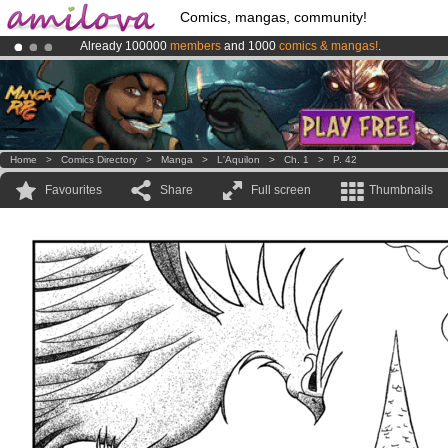
Comics, mangas, community!
Already 100000
members
and 1000
comics & mangas!
.
Premium membership from
3.95 euros
per month !
Get membership
Amilova
Kickstarter is now LIVE
!.
Home
>
Comics Directory
>
Manga
>
L'Aquilon
>
Ch. 1
>
P. 42
Favourites
Share
Full screen
Thumbnails