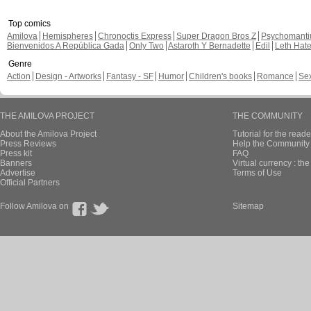
Top comics
Amilova
Hemispheres
Chronoctis Express
Super Dragon Bros Z
Psychomant
Bienvenidos A República Gada
Only Two
Astaroth Y Bernadette
Edil
Leth Hat
Genre
Action
Design - Artworks
Fantasy - SF
Humor
Children's books
Romance
Se
THE AMILOVA PROJECT
THE COMMUNITY
About the Amilova Project
Tutorial for the reade
Press Reviews
Help the Community 
Press kit
FAQ
Banners
Virtual currency : th
Advertise
Terms of Use
Official Partners
Follow Amilova on
Sitemap