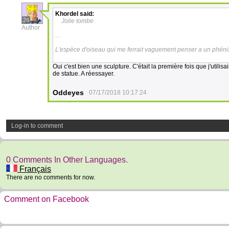
Khordel
said:
26
Jolie tombe.
Author
...
L'espèce d'oiseau qui me ferrait vaguement penser a un phénix..
Oui c'est bien une sculpture. C'était la première fois que j'utilis
de statue. A réessayer.
Oddeyes
07/17/2018 10:17:24
Log-in to comment
0 Comments In Other Languages.
Français
There are no comments for now.
Comment on Facebook