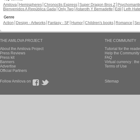
Amilova
Hemispheres
Chronoctis Express
Super Dragon Bros Z
Psychomant
Bienvenidos A República Gada
Only Two
Astaroth Y Bernadette
Edil
Leth Hat
Genre
Action
Design - Artworks
Fantasy - SF
Humor
Children's books
Romance
Se
THE AMILOVA PROJECT
THE COMMUNITY
About the Amilova Project
Tutorial for the reade
Press Reviews
Help the Community 
Press kit
FAQ
Banners
Virtual currency : th
Advertise
Terms of Use
Official Partners
Follow Amilova on
Sitemap