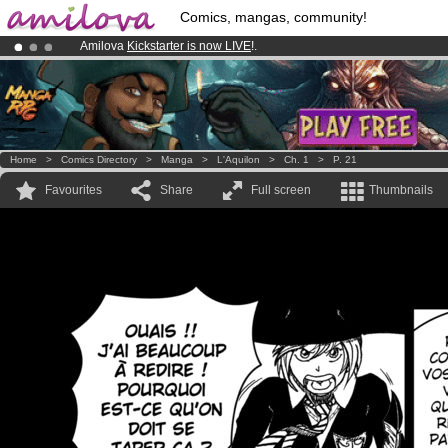
Comics, mangas, community!
Amilova
Kickstarter is now LIVE
!.
Premium membership from
3.95 euros
per month !
Get membership
Already 100000
members
and 1000
comics & mangas!
.
Home
>
Comics Directory
>
Manga
>
L'Aquilon
>
Ch. 1
>
P. 21
Favourites
Share
Full screen
Thumbnails