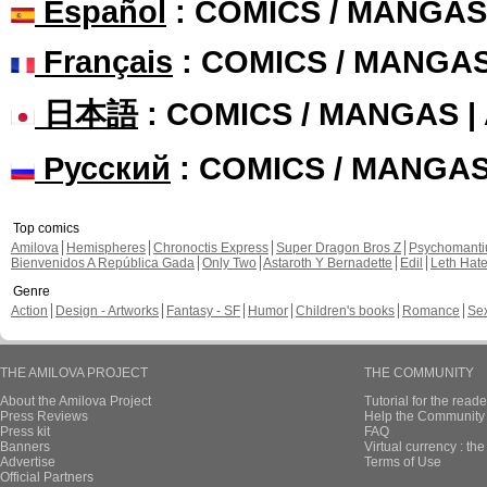
Español
: COMICS / MANGAS
Français
: COMICS / MANGA
日本語
: COMICS / MANGAS 
Русский
: COMICS / MANGA
Top comics
Amilova
Hemispheres
Chronoctis Express
Super Dragon Bros Z
Psychomant
Bienvenidos A República Gada
Only Two
Astaroth Y Bernadette
Edil
Leth Hat
Genre
Action
Design - Artworks
Fantasy - SF
Humor
Children's books
Romance
Se
THE AMILOVA PROJECT
THE COMMUNITY
About the Amilova Project
Tutorial for the reade
Press Reviews
Help the Community 
Press kit
FAQ
Banners
Virtual currency : th
Advertise
Terms of Use
Official Partners