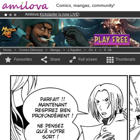
Comics, mangas, community!
Amilova
Kickstarter is now LIVE
!.
Already 100000
members
and 1000
comics & mangas!
.
Premium membership from
3.95 euros
per month !
Get membership
Home
>
Comics Directory
>
Manga
>
L'Aquilon
>
Ch. 1
>
P. 36
Favourites
Share
Full screen
Thumbnails