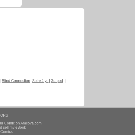
Blind Connection
Sethxfaye
Graped
HORS
our Comic on Amilova.com
d sell my eBook
e Comics