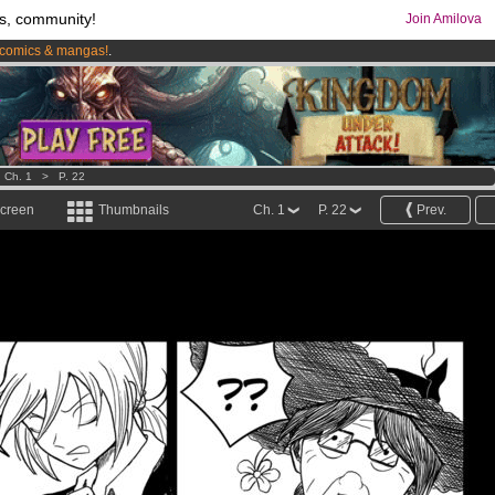
s, community!
Join Amilova
comics & mangas!
.
os
per month !
Get membership now
>
Ch. 1
>
P. 22
screen
Thumbnails
Ch. 1
P. 22
Prev.