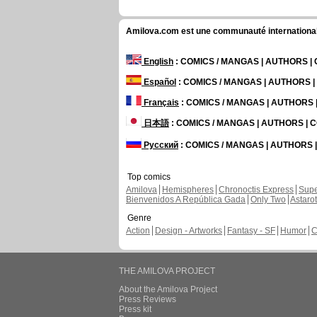
Amilova.com est une communauté internationale 
English
: COMICS / MANGAS | AUTHORS 
Español
: COMICS / MANGAS | AUTHORS 
Français
: COMICS / MANGAS | AUTHORS
日本語
: COMICS / MANGAS | AUTHORS |
Русский
: COMICS / MANGAS | AUTHORS
Top comics
Amilova
Hemispheres
Chronoctis Express
Supe
Bienvenidos A República Gada
Only Two
Astaro
Genre
Action
Design - Artworks
Fantasy - SF
Humor
C
THE AMILOVA PROJECT
About the Amilova Project
Press Reviews
Press kit