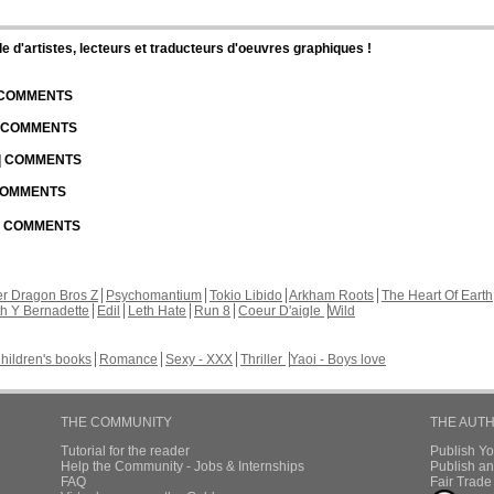
d'artistes, lecteurs et traducteurs d'oeuvres graphiques !
| COMMENTS
| COMMENTS
 | COMMENTS
 COMMENTS
 | COMMENTS
r Dragon Bros Z
Psychomantium
Tokio Libido
Arkham Roots
The Heart Of Earth
th Y Bernadette
Edil
Leth Hate
Run 8
Coeur D'aigle
Wild
hildren's books
Romance
Sexy - XXX
Thriller
Yaoi - Boys love
THE COMMUNITY
THE AUT
Tutorial for the reader
Publish Y
Help the Community - Jobs & Internships
Publish an
FAQ
Fair Trad