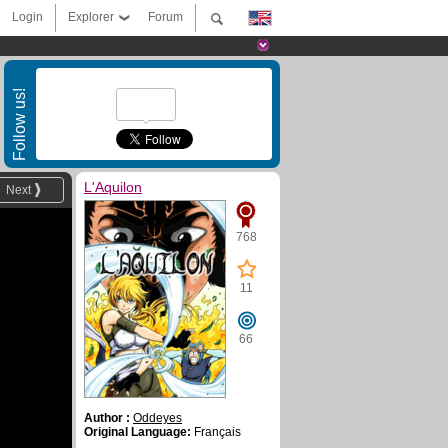
Login
Explorer
Forum
Follow us!
L'Aquilon
Next
768
11
66
Author :
Oddeyes
Original Language:
Français