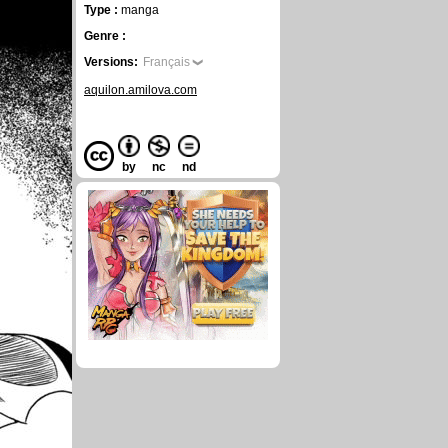
Type :
manga
Genre :
Versions:
Français
aquilon.amilova.com
by
nc
nd