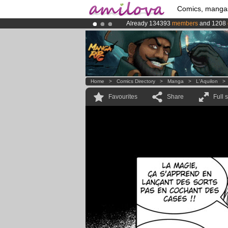
Comics, manga
Already 134393
members
and 1208
Amilova
Kickstarter is now LIVE
!.
Premium membership from
3.95 eur
Home
>
Comics Directory
>
Manga
>
L'Aquilon
Favourites
Share
Full 