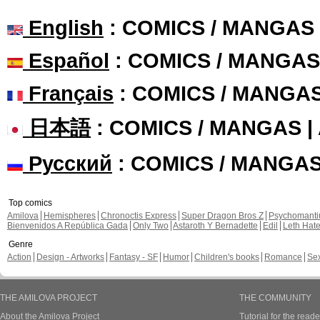
English
: COMICS / MANGAS
Español
: COMICS / MANGAS
Français
: COMICS / MANGA
日本語
: COMICS / MANGAS 
Русский
: COMICS / MANGA
Top comics
Amilova
Hemispheres
Chronoctis Express
Super Dragon Bros Z
Psychomant
Bienvenidos A República Gada
Only Two
Astaroth Y Bernadette
Edil
Leth Hat
Genre
Action
Design - Artworks
Fantasy - SF
Humor
Children's books
Romance
Se
THE AMILOVA PROJECT
THE COMMUNITY
About the Amilova Project
Tutorial for the reade