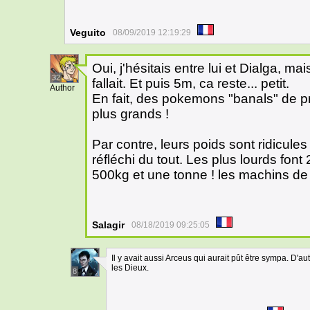
Veguito
08/09/2019 12:19:29
Oui, j'hésitais entre lui et Dialga, mai
32
fallait. Et puis 5m, ca reste... petit.
Author
En fait, des pokemons "banals" de 
plus grands !
Par contre, leurs poids sont ridicules
réfléchi du tout. Les plus lourds font
500kg et une tonne ! les machins de 
Salagir
08/18/2019 09:25:05
Il y avait aussi Arceus qui aurait pût être sympa. D'a
les Dieux.
8