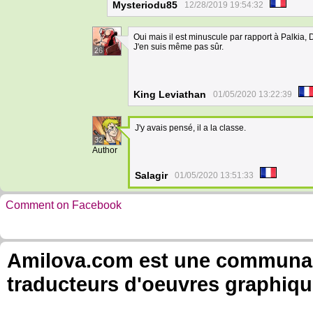
Mysteriodu85
12/28/2019 19:54:32
Oui mais il est minuscule par rapport à Palkia, Di
J'en suis même pas sûr.
26
King Leviathan
01/05/2020 13:22:39
J'y avais pensé, il a la classe.
32
Author
Salagir
01/05/2020 13:51:33
Comment on Facebook
Amilova.com est une communauté
traducteurs d'oeuvres graphiqu