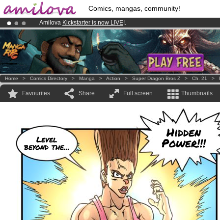
Comics, mangas, community!
Amilova
Kickstarter is now LIVE
!.
Already 100000
members
and 1000
comics & mangas!
.
Premium membership from
3.95 euros
per month !
Get membership
Home
>
Comics Directory
>
Manga
>
Action
>
Super Dragon Bros Z
>
Ch. 21
>
Favourites
Share
Full screen
Thumbnails
Hidden
Level
Power!!!
beyond the...